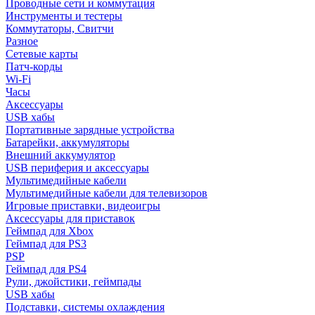
Проводные сети и коммутация
Инструменты и тестеры
Коммутаторы, Свитчи
Разное
Сетевые карты
Патч-корды
Wi-Fi
Часы
Аксессуары
USB хабы
Портативные зарядные устройства
Батарейки, аккумуляторы
Внешний аккумулятор
USB периферия и аксессуары
Мультимедийные кабели
Мультимедийные кабели для телевизоров
Игровые приставки, видеоигры
Аксессуары для приставок
Геймпад для Xbox
Геймпад для PS3
PSP
Геймпад для PS4
Рули, джойстики, геймпады
USB хабы
Подставки, системы охлаждения