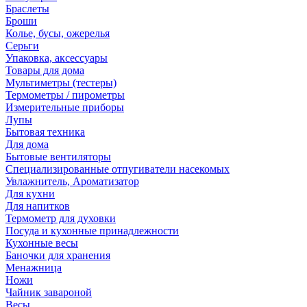
Браслеты
Броши
Колье, бусы, ожерелья
Серьги
Упаковка, аксессуары
Товары для дома
Мультиметры (тестеры)
Термометры / пирометры
Измерительные приборы
Лупы
Бытовая техника
Для дома
Бытовые вентиляторы
Специализированные отпугиватели насекомых
Увлажнитель, Ароматизатор
Для кухни
Для напитков
Термометр для духовки
Посуда и кухонные принадлежности
Кухонные весы
Баночки для хранения
Менажница
Ножи
Чайник завароной
Весы