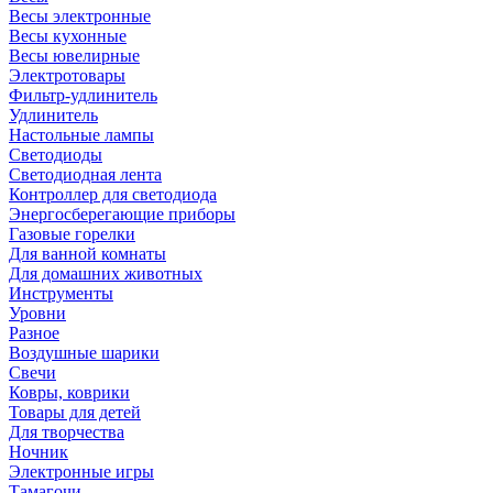
Весы электронные
Весы кухонные
Весы ювелирные
Электротовары
Фильтр-удлинитель
Удлинитель
Настольные лампы
Светодиоды
Светодиодная лента
Контроллер для светодиода
Энергосберегающие приборы
Газовые горелки
Для ванной комнаты
Для домашних животных
Инструменты
Уровни
Разное
Воздушные шарики
Свечи
Ковры, коврики
Товары для детей
Для творчества
Ночник
Электронные игры
Тамагочи