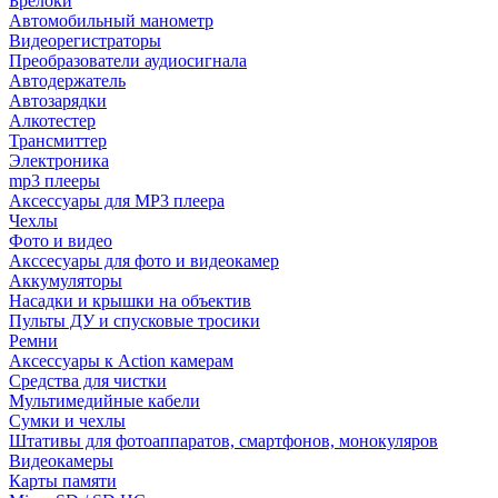
Брелоки
Автомобильный манометр
Видеорегистраторы
Преобразователи аудиосигнала
Автодержатель
Автозарядки
Алкотестер
Трансмиттер
Электроника
mp3 плееры
Аксессуары для MP3 плеера
Чехлы
Фото и видео
Акссесуары для фото и видеокамер
Аккумуляторы
Насадки и крышки на объектив
Пульты ДУ и спусковые тросики
Ремни
Аксессуары к Action камерам
Средства для чистки
Мультимедийные кабели
Сумки и чехлы
Штативы для фотоаппаратов, смартфонов, монокуляров
Видеокамеры
Карты памяти