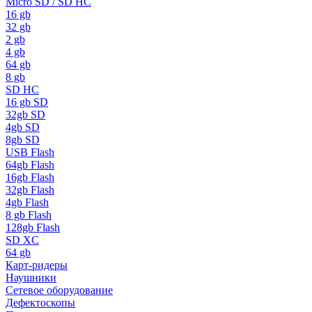
Micro SD / SD HC
16 gb
32 gb
2 gb
4 gb
64 gb
8 gb
SD HC
16 gb SD
32gb SD
4gb SD
8gb SD
USB Flash
64gb Flash
16gb Flash
32gb Flash
4gb Flash
8 gb Flash
128gb Flash
SD XC
64 gb
Карт-ридеры
Наушники
Сетевое оборудование
Дефектоскопы