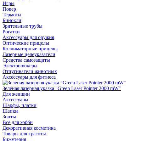
Игры
Покер
Термосы
Бинокли
Зрительные трубы
Рогатки
Аксессуары для оружия
Оптические прицелы
Коллиматорные прицелы
Лазерные целеуказатели
Средства самозащиты
Электрошокеры
Отпугиватели животных
Аксессуары для фитнеса
Зеленая лазерная указка "Green Laser Pointer 2000 mW"
Для женщин
Аксессуары
Шарфы, платки
Шапки
Зонты
Всё для хобби
Декоративная косметика
Товары для красоты
Бижутерия