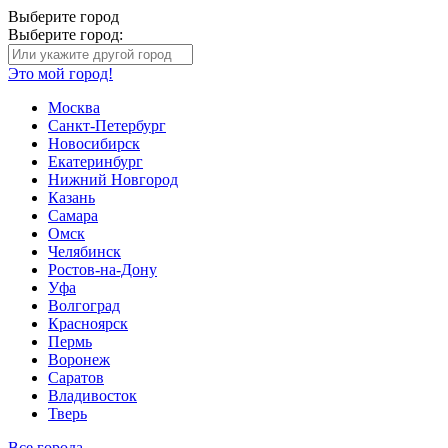
Выберите город
Выберите город:
Это мой город!
Москва
Санкт-Петербург
Новосибирск
Екатеринбург
Нижний Новгород
Казань
Самара
Омск
Челябинск
Ростов-на-Дону
Уфа
Волгоград
Красноярск
Пермь
Воронеж
Саратов
Владивосток
Тверь
Все города