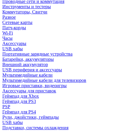
Проводные сети и коммутация
Инструменты и тестеры
Коммутаторы, Свитчи
Разное
Сетевые карты
Патч-корды
Wi-Fi
Часы
Аксессуары
USB хабы
Портативные зарядные устройства
Батарейки, аккумуляторы
Внешний аккумулятор
USB периферия и аксессуары
Мультимедийные кабели
Мультимедийные кабели для телевизоров
Игровые приставки, видеоигры
Аксессуары для приставок
Геймпад для Xbox
Геймпад для PS3
PSP
Геймпад для PS4
Рули, джойстики, геймпады
USB хабы
Подставки, системы охлаждения