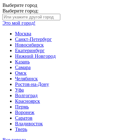
Выберите город
Выберите город:
Это мой город!
Москва
Санкт-Петербург
Новосибирск
Екатеринбург
Нижний Новгород
Казань
Самара
Омск
Челябинск
Ростов-на-Дону
Уфа
Волгоград
Красноярск
Пермь
Воронеж
Саратов
Владивосток
Тверь
Все города