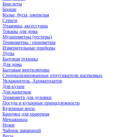
Браслеты
Броши
Колье, бусы, ожерелья
Серьги
Упаковка, аксессуары
Товары для дома
Мультиметры (тестеры)
Термометры / пирометры
Измерительные приборы
Лупы
Бытовая техника
Для дома
Бытовые вентиляторы
Специализированные отпугиватели насекомых
Увлажнитель, Ароматизатор
Для кухни
Для напитков
Термометр для духовки
Посуда и кухонные принадлежности
Кухонные весы
Баночки для хранения
Менажница
Ножи
Чайник завароной
Весы