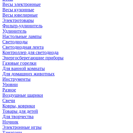
Весы электронные
Весы кухонные
Весы ювелирные
Электротовары
Фильтр-удлинитель
Удлинитель
Настольные лампы
Светодиоды
Светодиодная лента
Контроллер для светодиода
Энергосберегающие приборы
Газовые горелки
Для ванной комнаты
Для домашних животных
Инструменты
Уровни
Разное
Воздушные шарики
Свечи
Ковры, коврики
Товары для детей
Для творчества
Ночник
Электронные игры
Тамагочи