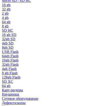
Micro SD / SD HC
16 gb
32 gb
2 gb
4 gb
64 gb
8 gb
SD HC
16 gb SD
32gb SD
4gb SD
8gb SD
USB Flash
64gb Flash
16gb Flash
32gb Flash
4gb Flash
8 gb Flash
128gb Flash
SD XC
64 gb
Карт-ридеры
Наушники
Сетевое оборудование
Дефектоскопы