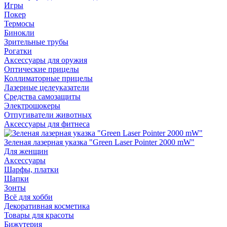
Игры
Покер
Термосы
Бинокли
Зрительные трубы
Рогатки
Аксессуары для оружия
Оптические прицелы
Коллиматорные прицелы
Лазерные целеуказатели
Средства самозащиты
Электрошокеры
Отпугиватели животных
Аксессуары для фитнеса
Зеленая лазерная указка "Green Laser Pointer 2000 mW"
Для женщин
Аксессуары
Шарфы, платки
Шапки
Зонты
Всё для хобби
Декоративная косметика
Товары для красоты
Бижутерия