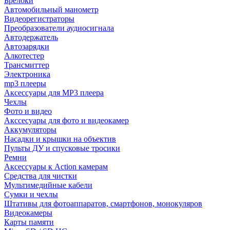
Брелоки
Автомобильный манометр
Видеорегистраторы
Преобразователи аудиосигнала
Автодержатель
Автозарядки
Алкотестер
Трансмиттер
Электроника
mp3 плееры
Аксессуары для MP3 плеера
Чехлы
Фото и видео
Акссесуары для фото и видеокамер
Аккумуляторы
Насадки и крышки на объектив
Пульты ДУ и спусковые тросики
Ремни
Аксессуары к Action камерам
Средства для чистки
Мультимедийные кабели
Сумки и чехлы
Штативы для фотоаппаратов, смартфонов, монокуляров
Видеокамеры
Карты памяти