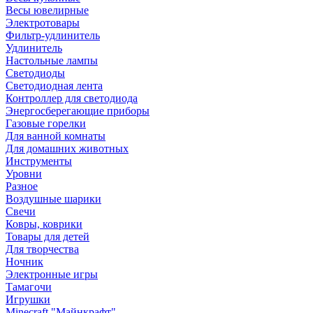
Весы ювелирные
Электротовары
Фильтр-удлинитель
Удлинитель
Настольные лампы
Светодиоды
Светодиодная лента
Контроллер для светодиода
Энергосберегающие приборы
Газовые горелки
Для ванной комнаты
Для домашних животных
Инструменты
Уровни
Разное
Воздушные шарики
Свечи
Ковры, коврики
Товары для детей
Для творчества
Ночник
Электронные игры
Тамагочи
Игрушки
Minecraft "Майнкрафт"