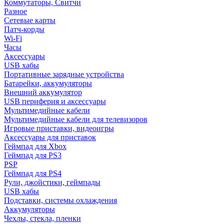
Коммутаторы, Свитчи
Разное
Сетевые карты
Патч-корды
Wi-Fi
Часы
Аксессуары
USB хабы
Портативные зарядные устройства
Батарейки, аккумуляторы
Внешний аккумулятор
USB периферия и аксессуары
Мультимедийные кабели
Мультимедийные кабели для телевизоров
Игровые приставки, видеоигры
Аксессуары для приставок
Геймпад для Xbox
Геймпад для PS3
PSP
Геймпад для PS4
Рули, джойстики, геймпады
USB хабы
Подставки, системы охлаждения
Аккумуляторы
Чехлы, стекла, пленки