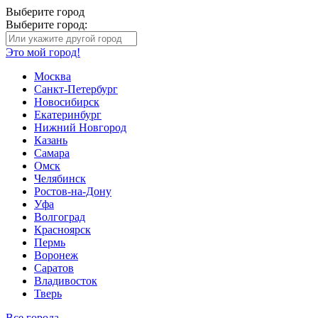
Выберите город
Выберите город:
Это мой город!
Москва
Санкт-Петербург
Новосибирск
Екатеринбург
Нижний Новгород
Казань
Самара
Омск
Челябинск
Ростов-на-Дону
Уфа
Волгоград
Красноярск
Пермь
Воронеж
Саратов
Владивосток
Тверь
Все города