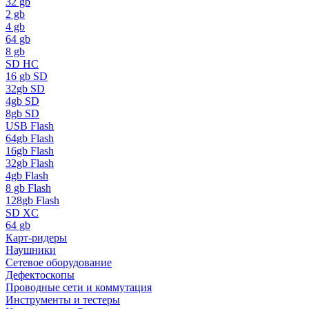
32 gb
2 gb
4 gb
64 gb
8 gb
SD HC
16 gb SD
32gb SD
4gb SD
8gb SD
USB Flash
64gb Flash
16gb Flash
32gb Flash
4gb Flash
8 gb Flash
128gb Flash
SD XC
64 gb
Карт-ридеры
Наушники
Сетевое оборудование
Дефектоскопы
Проводные сети и коммутация
Инструменты и тестеры