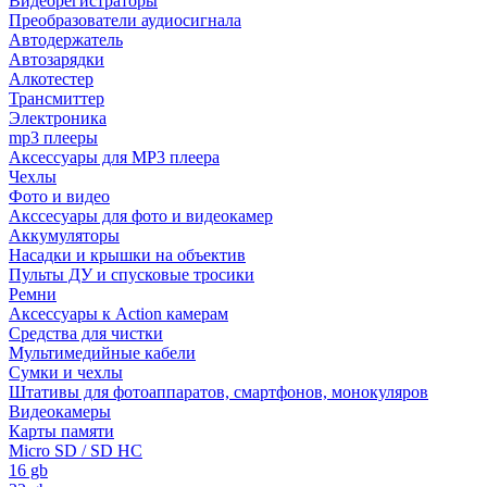
Видеорегистраторы
Преобразователи аудиосигнала
Автодержатель
Автозарядки
Алкотестер
Трансмиттер
Электроника
mp3 плееры
Аксессуары для MP3 плеера
Чехлы
Фото и видео
Акссесуары для фото и видеокамер
Аккумуляторы
Насадки и крышки на объектив
Пульты ДУ и спусковые тросики
Ремни
Аксессуары к Action камерам
Средства для чистки
Мультимедийные кабели
Сумки и чехлы
Штативы для фотоаппаратов, смартфонов, монокуляров
Видеокамеры
Карты памяти
Micro SD / SD HC
16 gb