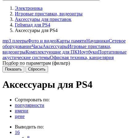
Электроника
Игровые приставки, видеоигры
Аксессуары для приставок
Геймпад для PS4
Аксессуары для PS4
mp3 плееры
Фото и видео
Карты памяти
Наушники
Сетевое
оборудование
Часы
Аксессуары
Игровые приставки,
видеоигры
Комплектующие для ПК
Ноутбуки
Портативные
акустические системы
Офисная техника, канцелярия
Подбор по параметрам (фильтр)
Аксессуары для PS4
Сортировать по:
популярности
имени
цене
Выводить по:
16
8