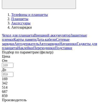
Телефоны и планшеты
Планшеты
Аксессуары
Автозарядки
Чехол для планшета
Внешний аккумулятор
Защитные
пленки
Карты памяти
Дата-кабели
Сетевые
зарядки
Автодержатель
Автозарядки
Наушники
Гаджеты для
планшета
Наклейки
Переходники
Подставки
Подбор по параметрам (фильтр)
Цена
От
До
169
342
514
687
859
Производитель