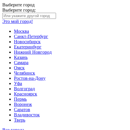
Выберите город
Выберите город:
Это мой город!
Москва
Санкт-Петербург
Новосибирск
Екатеринбург
Нижний Новгород
Казань
Самара
Омск
Челябинск
Ростов-на-Дону
Уфа
Волгоград
Красноярск
Пермь
Воронеж
Саратов
Владивосток
Тверь
Все города