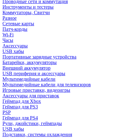
Проводные сети и коммутация
Инструменты и тестеры
Коммутаторы, Свитчи
Разное
Сетевые карты
Патч-корды
Wi-Fi
Часы
Аксессуары
USB хабы
Портативные зарядные устройства
Батарейки, аккумуляторы
Внешний аккумулятор
USB периферия и аксессуары
Мультимедийные кабели
Мультимедийные кабели для телевизоров
Игровые приставки, видеоигры
Аксессуары для приставок
Геймпад для Xbox
Геймпад для PS3
PSP
Геймпад для PS4
Рули, джойстики, геймпады
USB хабы
Подставки, системы охлаждения