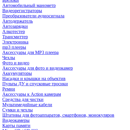
Брелоки
Автомобильный манометр
Видеорегистраторы
Преобразователи аудиосигнала
Автодержатель
Автозарядки
Алкотестер
Трансмиттер
Электроника
mp3 плееры
Аксессуары для MP3 плеера
Чехлы
Фото и видео
Акссесуары для фото и видеокамер
Аккумуляторы
Насадки и крышки на объектив
Пульты ДУ и спусковые тросики
Ремни
Аксессуары к Action камерам
Средства для чистки
Мультимедийные кабели
Сумки и чехлы
Штативы для фотоаппаратов, смартфонов, монокуляров
Видеокамеры
Карты памяти