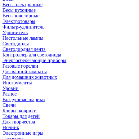
Весы электронные
Весы кухонные
Весы ювелирные
Электротовары
Фильтр-удлинитель
Удлинитель
Настольные лампы
Светодиоды
Светодиодная лента
Контроллер для светодиода
Энергосберегающие приборы
Газовые горелки
Для ванной комнаты
Для домашних животных
Инструменты
Уровни
Разное
Воздушные шарики
Свечи
Ковры, коврики
Товары для детей
Для творчества
Ночник
Электронные игры
Тамагочи