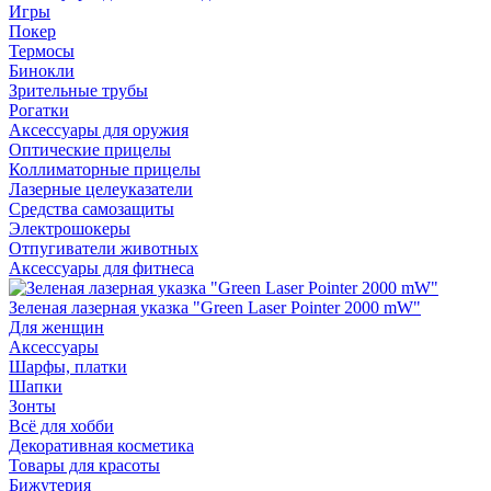
Игры
Покер
Термосы
Бинокли
Зрительные трубы
Рогатки
Аксессуары для оружия
Оптические прицелы
Коллиматорные прицелы
Лазерные целеуказатели
Средства самозащиты
Электрошокеры
Отпугиватели животных
Аксессуары для фитнеса
Зеленая лазерная указка "Green Laser Pointer 2000 mW"
Для женщин
Аксессуары
Шарфы, платки
Шапки
Зонты
Всё для хобби
Декоративная косметика
Товары для красоты
Бижутерия