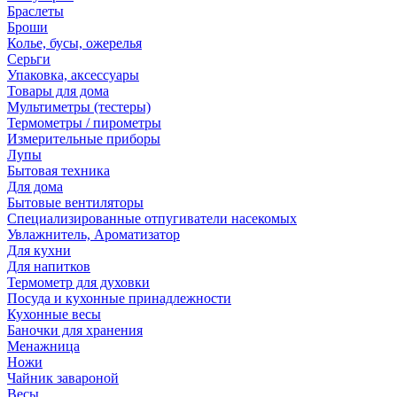
Браслеты
Броши
Колье, бусы, ожерелья
Серьги
Упаковка, аксессуары
Товары для дома
Мультиметры (тестеры)
Термометры / пирометры
Измерительные приборы
Лупы
Бытовая техника
Для дома
Бытовые вентиляторы
Специализированные отпугиватели насекомых
Увлажнитель, Ароматизатор
Для кухни
Для напитков
Термометр для духовки
Посуда и кухонные принадлежности
Кухонные весы
Баночки для хранения
Менажница
Ножи
Чайник завароной
Весы