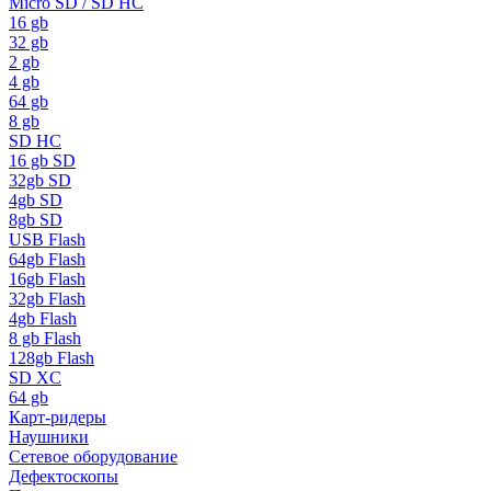
Micro SD / SD HC
16 gb
32 gb
2 gb
4 gb
64 gb
8 gb
SD HC
16 gb SD
32gb SD
4gb SD
8gb SD
USB Flash
64gb Flash
16gb Flash
32gb Flash
4gb Flash
8 gb Flash
128gb Flash
SD XC
64 gb
Карт-ридеры
Наушники
Сетевое оборудование
Дефектоскопы