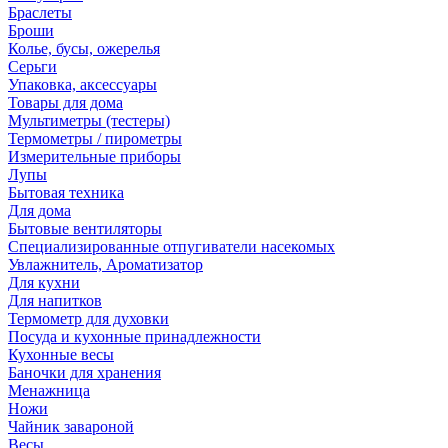
Браслеты
Броши
Колье, бусы, ожерелья
Серьги
Упаковка, аксессуары
Товары для дома
Мультиметры (тестеры)
Термометры / пирометры
Измерительные приборы
Лупы
Бытовая техника
Для дома
Бытовые вентиляторы
Специализированные отпугиватели насекомых
Увлажнитель, Ароматизатор
Для кухни
Для напитков
Термометр для духовки
Посуда и кухонные принадлежности
Кухонные весы
Баночки для хранения
Менажница
Ножи
Чайник завароной
Весы