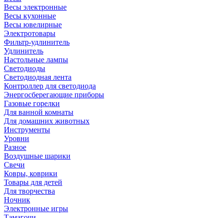
Весы электронные
Весы кухонные
Весы ювелирные
Электротовары
Фильтр-удлинитель
Удлинитель
Настольные лампы
Светодиоды
Светодиодная лента
Контроллер для светодиода
Энергосберегающие приборы
Газовые горелки
Для ванной комнаты
Для домашних животных
Инструменты
Уровни
Разное
Воздушные шарики
Свечи
Ковры, коврики
Товары для детей
Для творчества
Ночник
Электронные игры
Тамагочи