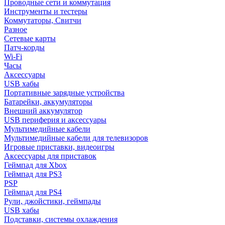
Проводные сети и коммутация
Инструменты и тестеры
Коммутаторы, Свитчи
Разное
Сетевые карты
Патч-корды
Wi-Fi
Часы
Аксессуары
USB хабы
Портативные зарядные устройства
Батарейки, аккумуляторы
Внешний аккумулятор
USB периферия и аксессуары
Мультимедийные кабели
Мультимедийные кабели для телевизоров
Игровые приставки, видеоигры
Аксессуары для приставок
Геймпад для Xbox
Геймпад для PS3
PSP
Геймпад для PS4
Рули, джойстики, геймпады
USB хабы
Подставки, системы охлаждения