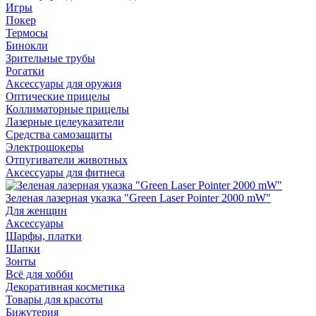
Игры
Покер
Термосы
Бинокли
Зрительные трубы
Рогатки
Аксессуары для оружия
Оптические прицелы
Коллиматорные прицелы
Лазерные целеуказатели
Средства самозащиты
Электрошокеры
Отпугиватели животных
Аксессуары для фитнеса
Зеленая лазерная указка "Green Laser Pointer 2000 mW"
Для женщин
Аксессуары
Шарфы, платки
Шапки
Зонты
Всё для хобби
Декоративная косметика
Товары для красоты
Бижутерия