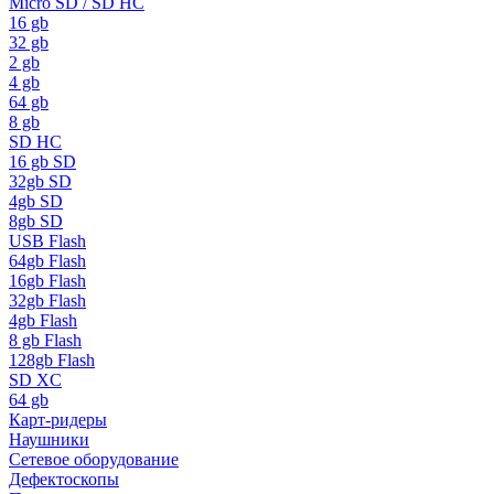
Micro SD / SD HC
16 gb
32 gb
2 gb
4 gb
64 gb
8 gb
SD HC
16 gb SD
32gb SD
4gb SD
8gb SD
USB Flash
64gb Flash
16gb Flash
32gb Flash
4gb Flash
8 gb Flash
128gb Flash
SD XC
64 gb
Карт-ридеры
Наушники
Сетевое оборудование
Дефектоскопы