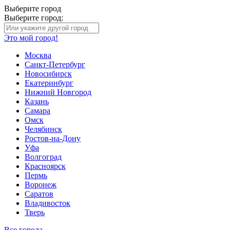
Выберите город
Выберите город:
Это мой город!
Москва
Санкт-Петербург
Новосибирск
Екатеринбург
Нижний Новгород
Казань
Самара
Омск
Челябинск
Ростов-на-Дону
Уфа
Волгоград
Красноярск
Пермь
Воронеж
Саратов
Владивосток
Тверь
Все города