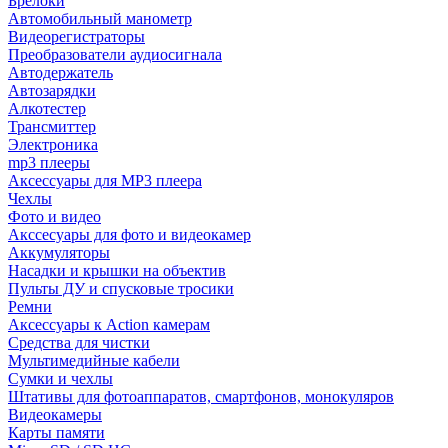
Брелоки
Автомобильный манометр
Видеорегистраторы
Преобразователи аудиосигнала
Автодержатель
Автозарядки
Алкотестер
Трансмиттер
Электроника
mp3 плееры
Аксессуары для MP3 плеера
Чехлы
Фото и видео
Акссесуары для фото и видеокамер
Аккумуляторы
Насадки и крышки на объектив
Пульты ДУ и спусковые тросики
Ремни
Аксессуары к Action камерам
Средства для чистки
Мультимедийные кабели
Сумки и чехлы
Штативы для фотоаппаратов, смартфонов, монокуляров
Видеокамеры
Карты памяти