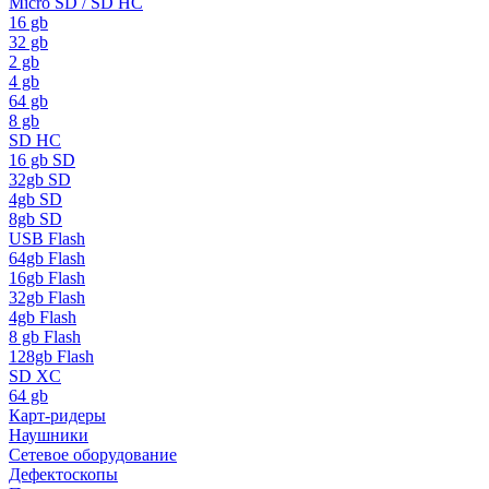
Micro SD / SD HC
16 gb
32 gb
2 gb
4 gb
64 gb
8 gb
SD HC
16 gb SD
32gb SD
4gb SD
8gb SD
USB Flash
64gb Flash
16gb Flash
32gb Flash
4gb Flash
8 gb Flash
128gb Flash
SD XC
64 gb
Карт-ридеры
Наушники
Сетевое оборудование
Дефектоскопы