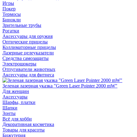
Игры
Покер
Термосы
Бинокли
Зрительные трубы
Рогатки
Аксессуары для оружия
Оптические прицелы
Коллиматорные прицелы
Лазерные целеуказатели
Средства самозащиты
Электрошокеры
Отпугиватели животных
Аксессуары для фитнеса
Зеленая лазерная указка "Green Laser Pointer 2000 mW"
Для женщин
Аксессуары
Шарфы, платки
Шапки
Зонты
Всё для хобби
Декоративная косметика
Товары для красоты
Бижутерия