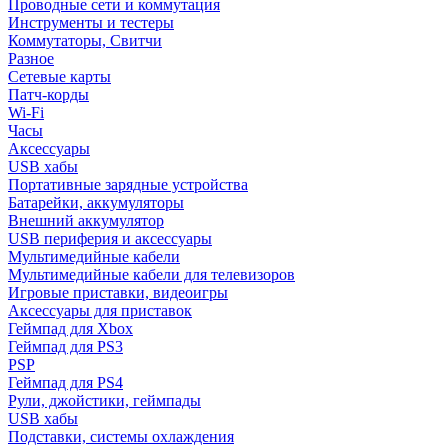
Проводные сети и коммутация
Инструменты и тестеры
Коммутаторы, Свитчи
Разное
Сетевые карты
Патч-корды
Wi-Fi
Часы
Аксессуары
USB хабы
Портативные зарядные устройства
Батарейки, аккумуляторы
Внешний аккумулятор
USB периферия и аксессуары
Мультимедийные кабели
Мультимедийные кабели для телевизоров
Игровые приставки, видеоигры
Аксессуары для приставок
Геймпад для Xbox
Геймпад для PS3
PSP
Геймпад для PS4
Рули, джойстики, геймпады
USB хабы
Подставки, системы охлаждения