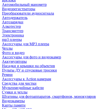
Брелоки
Автомобильный манометр
Видеорегистраторы
Преобразователи аудиосигнала
Автодержатель
Автозарядки
Алкотестер
Трансмиттер
Электроника
mp3 плееры
Аксессуары для MP3 плеера
Чехлы
Фото и видео
Акссесуары для фото и видеокамер
Аккумуляторы
Насадки и крышки на объектив
Пульты ДУ и спусковые тросики
Ремни
Аксессуары к Action камерам
Средства для чистки
Мультимедийные кабели
Сумки и чехлы
Штативы для фотоаппаратов, смартфонов, монокуляров
Видеокамеры
Карты памяти