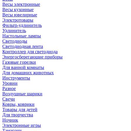
Весы электронные
Весы кухонные
Весы ювелирные
Электротовары
Фильтр-удлинитель
Удлинитель
Настольные лампы
Светодиоды
Светодиодная лента
Контроллер для светодиода
Энергосберегающие приборы
Газовые горелки
Для ванной комнаты
Для домашних животных
Инструменты
Уровни
Разное
Воздушные шарики
Свечи
Ковры, коврики
Товары для детей
Для творчества
Ночник
Электронные игры
Тамагочи