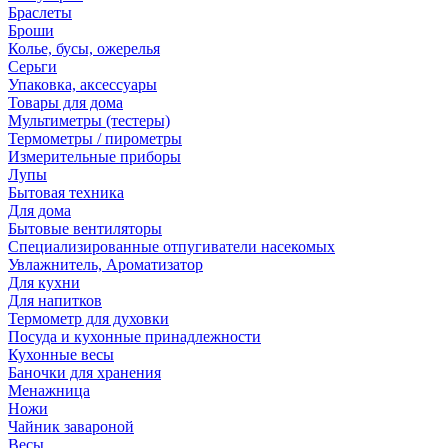
Браслеты
Броши
Колье, бусы, ожерелья
Серьги
Упаковка, аксессуары
Товары для дома
Мультиметры (тестеры)
Термометры / пирометры
Измерительные приборы
Лупы
Бытовая техника
Для дома
Бытовые вентиляторы
Специализированные отпугиватели насекомых
Увлажнитель, Ароматизатор
Для кухни
Для напитков
Термометр для духовки
Посуда и кухонные принадлежности
Кухонные весы
Баночки для хранения
Менажница
Ножи
Чайник завароной
Весы