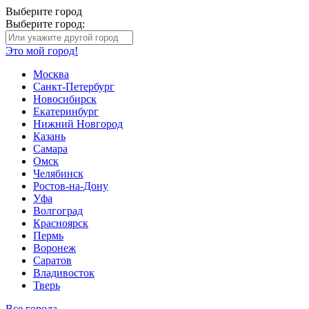
Выберите город
Выберите город:
Это мой город!
Москва
Санкт-Петербург
Новосибирск
Екатеринбург
Нижний Новгород
Казань
Самара
Омск
Челябинск
Ростов-на-Дону
Уфа
Волгоград
Красноярск
Пермь
Воронеж
Саратов
Владивосток
Тверь
Все города