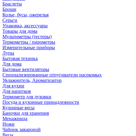
Браслеты
Броши
Колье, бусы, ожерелья
Серьги
Упаковка, аксессуары
Товары для дома
Мультиметры (тестеры)
Термометры / пирометры
Измерительные приборы
Лупы
Бытовая техника
Для дома
Бытовые вентиляторы
Специализированные отпугиватели насекомых
Увлажнитель, Ароматизатор
Для кухни
Для напитков
Термометр для духовки
Посуда и кухонные принадлежности
Кухонные весы
Баночки для хранения
Менажница
Ножи
Чайник завароной
Весы