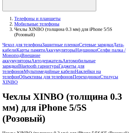
Телефоны и планшеты
Мобильные телефоны
Чехлы XINBO (толщина 0.3 мм) для iPhone 5/5S
(Розовый)
Чехол для телефона
Защитные пленки
Сетевые зарядки
Дата-
кабели
Карты памяти
Аккумуляторы
Наушники
Селфи палка /
Монопод
Внешние
аккумуляторы
Автодержатель
Автомобильные
зарядки
Bluetooth гарнитура
Гаджеты для
телефонов
Мультимедийные кабели
Наклейки на
телефон
Объективы для телефонов
Переходники
Стилусы
XINBO
Чехлы XINBO (толщина 0.3
мм) для iPhone 5/5S
(Розовый)