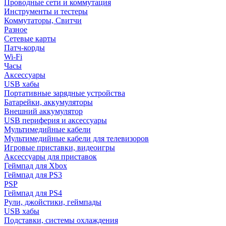
Проводные сети и коммутация
Инструменты и тестеры
Коммутаторы, Свитчи
Разное
Сетевые карты
Патч-корды
Wi-Fi
Часы
Аксессуары
USB хабы
Портативные зарядные устройства
Батарейки, аккумуляторы
Внешний аккумулятор
USB периферия и аксессуары
Мультимедийные кабели
Мультимедийные кабели для телевизоров
Игровые приставки, видеоигры
Аксессуары для приставок
Геймпад для Xbox
Геймпад для PS3
PSP
Геймпад для PS4
Рули, джойстики, геймпады
USB хабы
Подставки, системы охлаждения