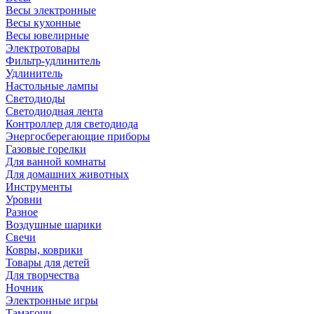
Весы электронные
Весы кухонные
Весы ювелирные
Электротовары
Фильтр-удлинитель
Удлинитель
Настольные лампы
Светодиоды
Светодиодная лента
Контроллер для светодиода
Энергосберегающие приборы
Газовые горелки
Для ванной комнаты
Для домашних животных
Инструменты
Уровни
Разное
Воздушные шарики
Свечи
Ковры, коврики
Товары для детей
Для творчества
Ночник
Электронные игры
Тамагочи