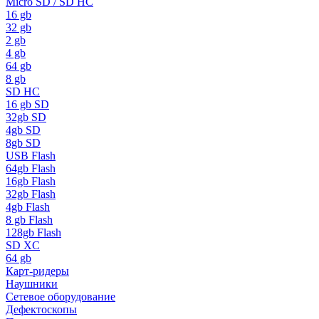
Micro SD / SD HC
16 gb
32 gb
2 gb
4 gb
64 gb
8 gb
SD HC
16 gb SD
32gb SD
4gb SD
8gb SD
USB Flash
64gb Flash
16gb Flash
32gb Flash
4gb Flash
8 gb Flash
128gb Flash
SD XC
64 gb
Карт-ридеры
Наушники
Сетевое оборудование
Дефектоскопы