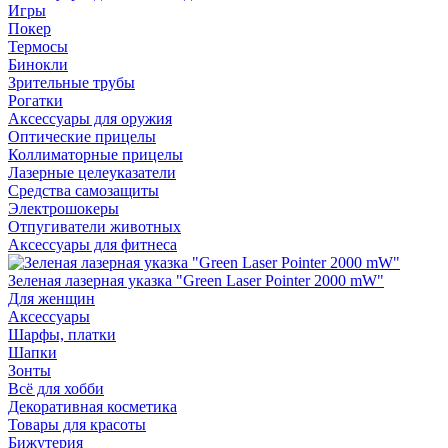
Игры
Покер
Термосы
Бинокли
Зрительные трубы
Рогатки
Аксессуары для оружия
Оптические прицелы
Коллиматорные прицелы
Лазерные целеуказатели
Средства самозащиты
Электрошокеры
Отпугиватели животных
Аксессуары для фитнеса
Зеленая лазерная указка "Green Laser Pointer 2000 mW"
Для женщин
Аксессуары
Шарфы, платки
Шапки
Зонты
Всё для хобби
Декоративная косметика
Товары для красоты
Бижутерия