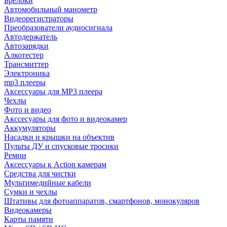
Брелоки
Автомобильный манометр
Видеорегистраторы
Преобразователи аудиосигнала
Автодержатель
Автозарядки
Алкотестер
Трансмиттер
Электроника
mp3 плееры
Аксессуары для MP3 плеера
Чехлы
Фото и видео
Акссесуары для фото и видеокамер
Аккумуляторы
Насадки и крышки на объектив
Пульты ДУ и спусковые тросики
Ремни
Аксессуары к Action камерам
Средства для чистки
Мультимедийные кабели
Сумки и чехлы
Штативы для фотоаппаратов, смартфонов, монокуляров
Видеокамеры
Карты памяти