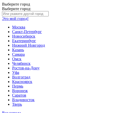
Выберите город
Выберите город:
Это мой город!
Москва
Санкт-Петербург
Новосибирск
Екатеринбург
Нижний Новгород
Казань
Самара
Омск
Челябинск
Ростов-на-Дону
Уфа
Волгоград
Красноярск
Пермь
Воронеж
Саратов
Владивосток
Тверь
Все города