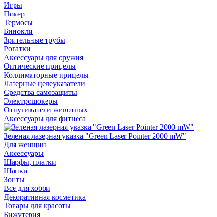
Игры
Покер
Термосы
Бинокли
Зрительные трубы
Рогатки
Аксессуары для оружия
Оптические прицелы
Коллиматорные прицелы
Лазерные целеуказатели
Средства самозащиты
Электрошокеры
Отпугиватели животных
Аксессуары для фитнеса
Зеленая лазерная указка "Green Laser Pointer 2000 mW"
Для женщин
Аксессуары
Шарфы, платки
Шапки
Зонты
Всё для хобби
Декоративная косметика
Товары для красоты
Бижутерия