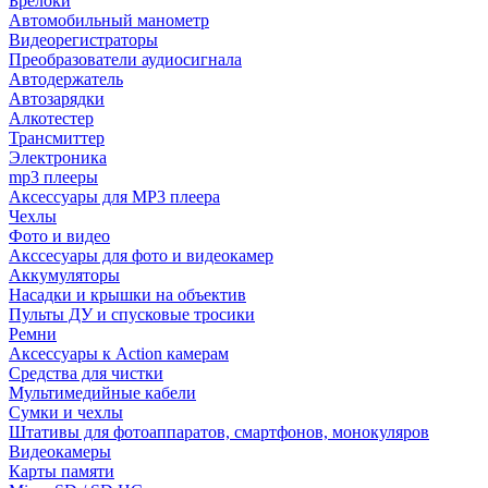
Брелоки
Автомобильный манометр
Видеорегистраторы
Преобразователи аудиосигнала
Автодержатель
Автозарядки
Алкотестер
Трансмиттер
Электроника
mp3 плееры
Аксессуары для MP3 плеера
Чехлы
Фото и видео
Акссесуары для фото и видеокамер
Аккумуляторы
Насадки и крышки на объектив
Пульты ДУ и спусковые тросики
Ремни
Аксессуары к Action камерам
Средства для чистки
Мультимедийные кабели
Сумки и чехлы
Штативы для фотоаппаратов, смартфонов, монокуляров
Видеокамеры
Карты памяти