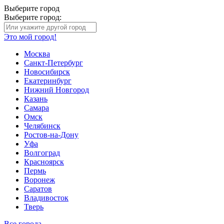
Выберите город
Выберите город:
Это мой город!
Москва
Санкт-Петербург
Новосибирск
Екатеринбург
Нижний Новгород
Казань
Самара
Омск
Челябинск
Ростов-на-Дону
Уфа
Волгоград
Красноярск
Пермь
Воронеж
Саратов
Владивосток
Тверь
Все города