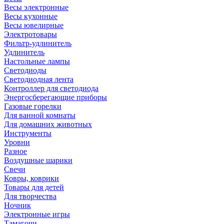
Весы электронные
Весы кухонные
Весы ювелирные
Электротовары
Фильтр-удлинитель
Удлинитель
Настольные лампы
Светодиоды
Светодиодная лента
Контроллер для светодиода
Энергосберегающие приборы
Газовые горелки
Для ванной комнаты
Для домашних животных
Инструменты
Уровни
Разное
Воздушные шарики
Свечи
Ковры, коврики
Товары для детей
Для творчества
Ночник
Электронные игры
Тамагочи