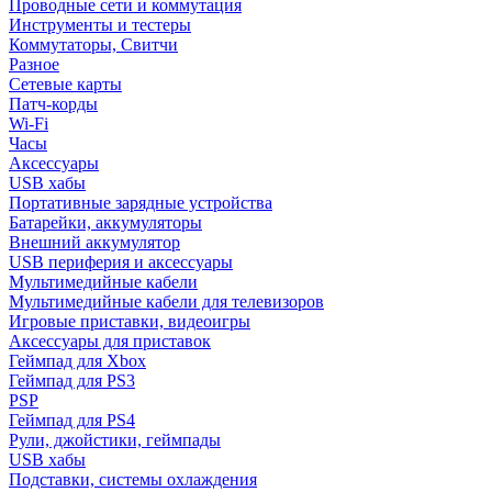
Проводные сети и коммутация
Инструменты и тестеры
Коммутаторы, Свитчи
Разное
Сетевые карты
Патч-корды
Wi-Fi
Часы
Аксессуары
USB хабы
Портативные зарядные устройства
Батарейки, аккумуляторы
Внешний аккумулятор
USB периферия и аксессуары
Мультимедийные кабели
Мультимедийные кабели для телевизоров
Игровые приставки, видеоигры
Аксессуары для приставок
Геймпад для Xbox
Геймпад для PS3
PSP
Геймпад для PS4
Рули, джойстики, геймпады
USB хабы
Подставки, системы охлаждения