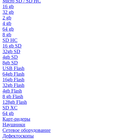
Micro SD / SD HC
16 gb
32 gb
2 gb
4 gb
64 gb
8 gb
SD HC
16 gb SD
32gb SD
4gb SD
8gb SD
USB Flash
64gb Flash
16gb Flash
32gb Flash
4gb Flash
8 gb Flash
128gb Flash
SD XC
64 gb
Карт-ридеры
Наушники
Сетевое оборудование
Дефектоскопы