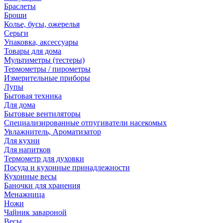
Браслеты
Броши
Колье, бусы, ожерелья
Серьги
Упаковка, аксессуары
Товары для дома
Мультиметры (тестеры)
Термометры / пирометры
Измерительные приборы
Лупы
Бытовая техника
Для дома
Бытовые вентиляторы
Специализированные отпугиватели насекомых
Увлажнитель, Ароматизатор
Для кухни
Для напитков
Термометр для духовки
Посуда и кухонные принадлежности
Кухонные весы
Баночки для хранения
Менажница
Ножи
Чайник завароной
Весы