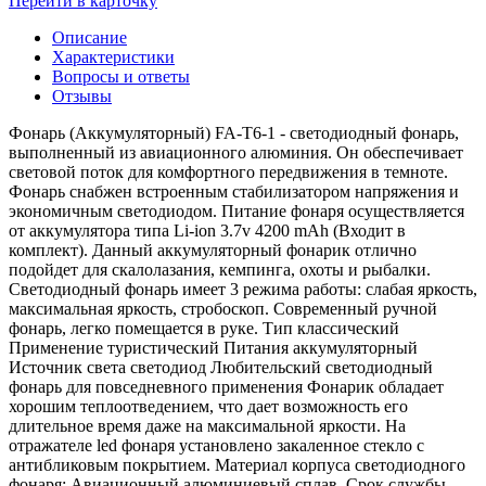
Перейти в карточку
Описание
Характеристики
Вопросы и ответы
Отзывы
Фонарь (Аккумуляторный) FA-T6-1 - светодиодный фонарь,
выполненный из авиационного алюминия. Он обеспечивает
световой поток для комфортного передвижения в темноте.
Фонарь снабжен встроенным стабилизатором напряжения и
экономичным светодиодом. Питание фонаря осуществляется
от аккумулятора типа Li-ion 3.7v 4200 mAh (Входит в
комплект). Данный аккумуляторный фонарик отлично
подойдет для скалолазания, кемпинга, охоты и рыбалки.
Светодиодный фонарь имеет 3 режима работы: слабая яркость,
максимальная яркость, стробоскоп. Современный ручной
фонарь, легко помещается в руке. Тип классический
Применение туристический Питания аккумуляторный
Источник света светодиод Любительский светодиодный
фонарь для повседневного применения Фонарик обладает
хорошим теплоотведением, что дает возможность его
длительное время даже на максимальной яркости. На
отражателе led фонаря установлено закаленное стекло с
антибликовым покрытием. Материал корпуса светодиодного
фонаря: Авиационный алюминиевый сплав. Срок службы