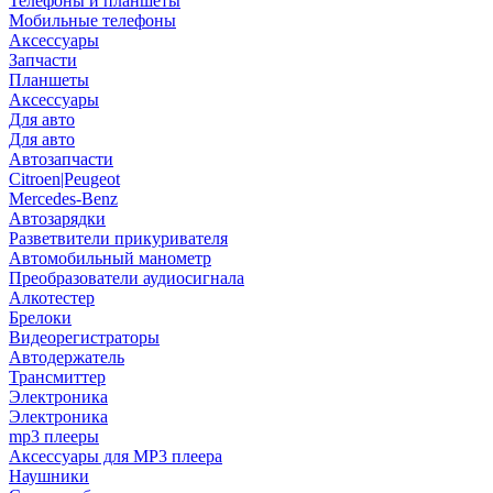
Телефоны и планшеты
Мобильные телефоны
Аксессуары
Запчасти
Планшеты
Аксессуары
Для авто
Для авто
Автозапчасти
Citroen|Peugeot
Mercedes-Benz
Автозарядки
Разветвители прикуривателя
Автомобильный манометр
Преобразователи аудиосигнала
Алкотестер
Брелоки
Видеорегистраторы
Автодержатель
Трансмиттер
Электроника
Электроника
mp3 плееры
Аксессуары для MP3 плеера
Наушники