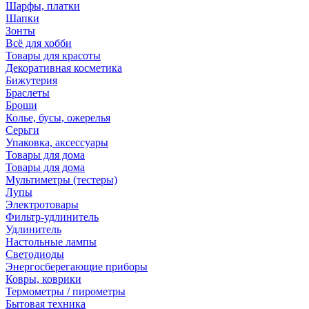
Шарфы, платки
Шапки
Зонты
Всё для хобби
Товары для красоты
Декоративная косметика
Бижутерия
Браслеты
Броши
Колье, бусы, ожерелья
Серьги
Упаковка, аксессуары
Товары для дома
Товары для дома
Мультиметры (тестеры)
Лупы
Электротовары
Фильтр-удлинитель
Удлинитель
Настольные лампы
Светодиоды
Энергосберегающие приборы
Ковры, коврики
Термометры / пирометры
Бытовая техника