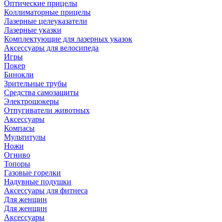
Оптические прицелы
Коллиматорные прицелы
Лазерные целеуказатели
Лазерные указки
Комплектующие для лазерных указок
Аксессуары для велосипеда
Игры
Покер
Бинокли
Зрительные трубы
Средства самозащиты
Электрошокеры
Отпугиватели животных
Аксессуары
Компасы
Мультитулы
Ножи
Огниво
Топоры
Газовые горелки
Надувные подушки
Аксессуары для фитнеса
Для женщин
Для женщин
Аксессуары