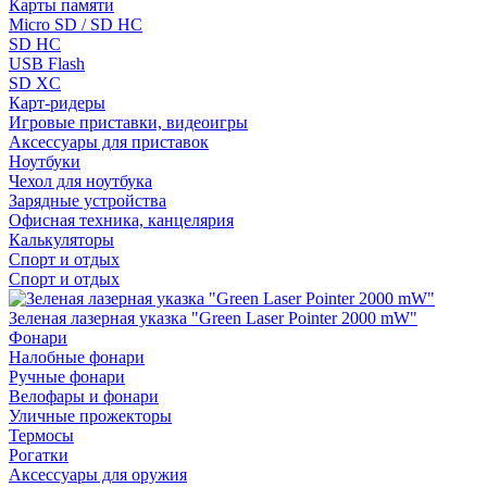
Карты памяти
Micro SD / SD HC
SD HC
USB Flash
SD XC
Карт-ридеры
Игровые приставки, видеоигры
Аксессуары для приставок
Ноутбуки
Чехол для ноутбука
Зарядные устройства
Офисная техника, канцелярия
Калькуляторы
Спорт и отдых
Спорт и отдых
Зеленая лазерная указка "Green Laser Pointer 2000 mW"
Фонари
Налобные фонари
Ручные фонари
Велофары и фонари
Уличные прожекторы
Термосы
Рогатки
Аксессуары для оружия