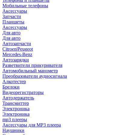
Телефоны и планшеты
Мобильные телефоны
Аксессуары
Запчасти
Планшеты
Аксессуары
Для авто
Для авто
Автозапчасти
Citroen|Peugeot
Mercedes-Benz
Автозарядки
Разветвители прикуривателя
Автомобильный манометр
Преобразователи аудиосигнала
Алкотестер
Брелоки
Видеорегистраторы
Автодержатель
Трансмиттер
Электроника
Электроника
mp3 плееры
Аксессуары для MP3 плеера
Наушники