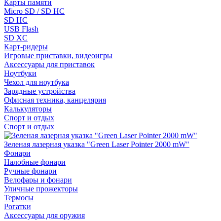
Карты памяти
Micro SD / SD HC
SD HC
USB Flash
SD XC
Карт-ридеры
Игровые приставки, видеоигры
Аксессуары для приставок
Ноутбуки
Чехол для ноутбука
Зарядные устройства
Офисная техника, канцелярия
Калькуляторы
Спорт и отдых
Спорт и отдых
Зеленая лазерная указка "Green Laser Pointer 2000 mW"
Фонари
Налобные фонари
Ручные фонари
Велофары и фонари
Уличные прожекторы
Термосы
Рогатки
Аксессуары для оружия