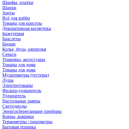
Шарфы, платки
Шапки
Зонты
Всё для хобби
Товары для красоты
Декоративная косметика
Бижутерия
Браслеты
Броши
Колье, бусы, ожерелья
Серьги
Упаковка, аксессуары
Товары для дома
Товары для дома
Мультиметры (тестеры)
Лупы
Электротовары
Фильтр-удлинитель
Удлинитель
Настольные лампы
Светодиоды
Энергосберегающие приборы
Ковры, коврики
Термометры / пирометры
Бытовая техника