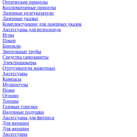
Оптические прицелы
Коллиматорные прицелы
Лазерные целеуказатели
Лазерные указки
Комплектующие для лазерных указок
Аксессуары для велосипеда
Игры
Покер
Бинокли
Зрительные трубы
Средства самозащиты
Электрошокеры
Отпугиватели животных
Аксессуары
Компасы
Мультитулы
Ножи
Огниво
Топоры
Газовые горелки
Надувные подушки
Аксессуары для фитнеса
Для женщин
Для женщин
Аксессуары