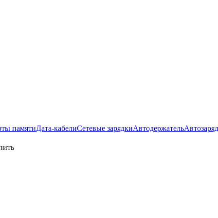
рты памяти
Дата-кабели
Сетевые зарядки
Автодержатель
Автозаря