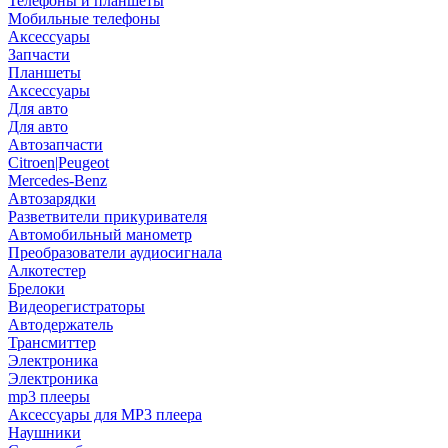
Телефоны и планшеты
Мобильные телефоны
Аксессуары
Запчасти
Планшеты
Аксессуары
Для авто
Для авто
Автозапчасти
Citroen|Peugeot
Mercedes-Benz
Автозарядки
Разветвители прикуривателя
Автомобильный манометр
Преобразователи аудиосигнала
Алкотестер
Брелоки
Видеорегистраторы
Автодержатель
Трансмиттер
Электроника
Электроника
mp3 плееры
Аксессуары для MP3 плеера
Наушники