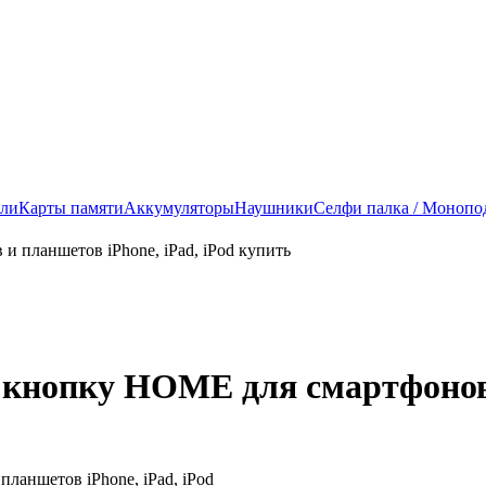
ели
Карты памяти
Аккумуляторы
Наушники
Селфи палка / Монопо
 кнопку HOME для смартфонов 
ланшетов iPhone, iPad, iPod