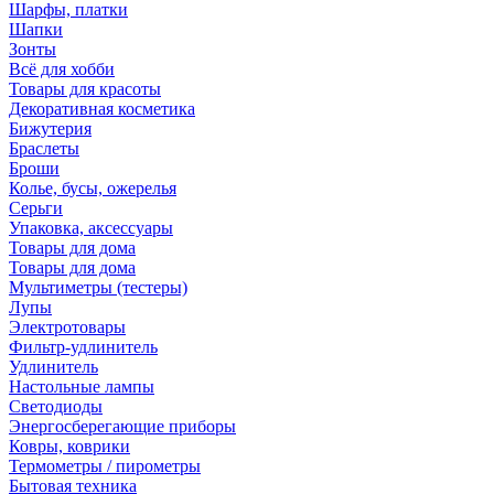
Шарфы, платки
Шапки
Зонты
Всё для хобби
Товары для красоты
Декоративная косметика
Бижутерия
Браслеты
Броши
Колье, бусы, ожерелья
Серьги
Упаковка, аксессуары
Товары для дома
Товары для дома
Мультиметры (тестеры)
Лупы
Электротовары
Фильтр-удлинитель
Удлинитель
Настольные лампы
Светодиоды
Энергосберегающие приборы
Ковры, коврики
Термометры / пирометры
Бытовая техника