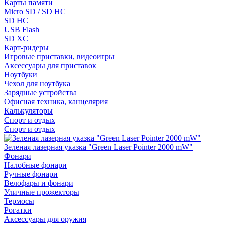
Карты памяти
Micro SD / SD HC
SD HC
USB Flash
SD XC
Карт-ридеры
Игровые приставки, видеоигры
Аксессуары для приставок
Ноутбуки
Чехол для ноутбука
Зарядные устройства
Офисная техника, канцелярия
Калькуляторы
Спорт и отдых
Спорт и отдых
Зеленая лазерная указка "Green Laser Pointer 2000 mW"
Фонари
Налобные фонари
Ручные фонари
Велофары и фонари
Уличные прожекторы
Термосы
Рогатки
Аксессуары для оружия