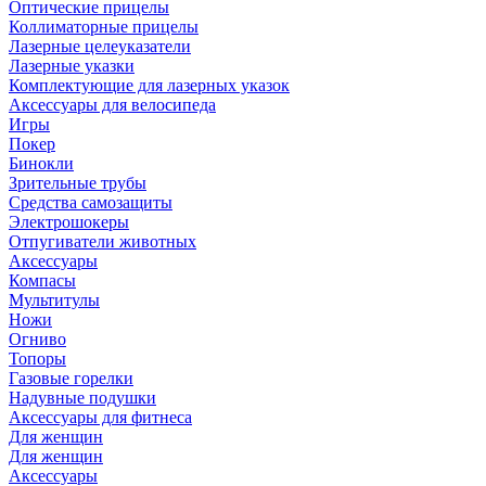
Оптические прицелы
Коллиматорные прицелы
Лазерные целеуказатели
Лазерные указки
Комплектующие для лазерных указок
Аксессуары для велосипеда
Игры
Покер
Бинокли
Зрительные трубы
Средства самозащиты
Электрошокеры
Отпугиватели животных
Аксессуары
Компасы
Мультитулы
Ножи
Огниво
Топоры
Газовые горелки
Надувные подушки
Аксессуары для фитнеса
Для женщин
Для женщин
Аксессуары