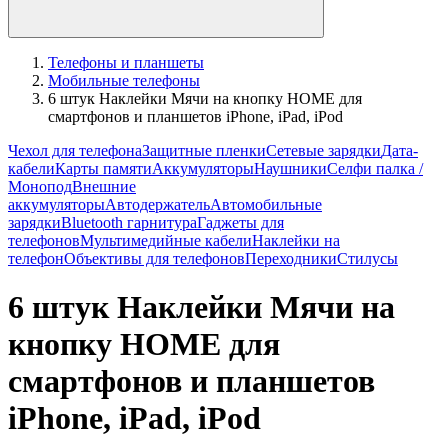
Телефоны и планшеты
Мобильные телефоны
6 штук Наклейки Мячи на кнопку HOME для
смартфонов и планшетов iPhone, iPad, iPod
Чехол для телефона
Защитные пленки
Сетевые зарядки
Дата-
кабели
Карты памяти
Аккумуляторы
Наушники
Селфи палка /
Монопод
Внешние
аккумуляторы
Автодержатель
Автомобильные
зарядки
Bluetooth гарнитура
Гаджеты для
телефонов
Мультимедийные кабели
Наклейки на
телефон
Объективы для телефонов
Переходники
Стилусы
6 штук Наклейки Мячи на
кнопку HOME для
смартфонов и планшетов
iPhone, iPad, iPod