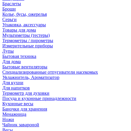
Браслеты
Броши
Колье, бусы, ожерелья
Серьги
Упаковка, аксессуары
Товары для дома
Мультиметры (тестеры)
Термометры / пирометры
Измерительные приборы
Лупы
Бытовая техника
Для дома
Бытовые вентиляторы
Специализированные отпугиватели насекомых
Увлажнитель, Ароматизатор
Для кухни
Для напитков
Термометр для духовки
Посуда и кухонные принадлежности
Кухонные весы
Баночки для хранения
Менажница
Ножи
Чайник завароной
Весы