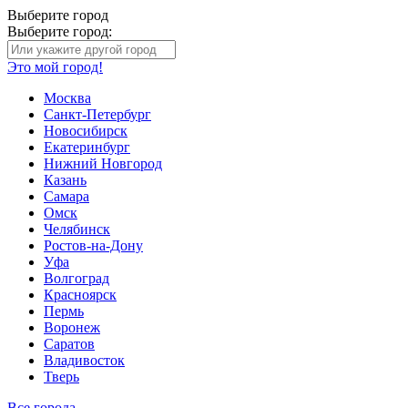
Выберите город
Выберите город:
Это мой город!
Москва
Санкт-Петербург
Новосибирск
Екатеринбург
Нижний Новгород
Казань
Самара
Омск
Челябинск
Ростов-на-Дону
Уфа
Волгоград
Красноярск
Пермь
Воронеж
Саратов
Владивосток
Тверь
Все города