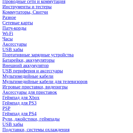
Проводные сети и коммутация
Инструменты и тестеры
Коммутаторы, Свитчи
Разное
Сетевые карты
Патч-корды
Wi-Fi
Часы
Аксессуары
USB хабы
Портативные зарядные устройства
Батарейки, аккумуляторы
Внешний аккумулятор
USB периферия и аксессуары
Мультимедийные кабели
Мультимедийные кабели для телевизоров
Игровые приставки, видеоигры
Аксессуары для приставок
Геймпад для Xbox
Геймпад для PS3
PSP
Геймпад для PS4
Рули, джойстики, геймпады
USB хабы
Подставки, системы охлаждения