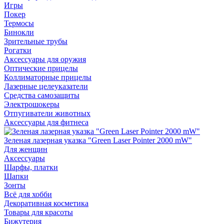
Игры
Покер
Термосы
Бинокли
Зрительные трубы
Рогатки
Аксессуары для оружия
Оптические прицелы
Коллиматорные прицелы
Лазерные целеуказатели
Средства самозащиты
Электрошокеры
Отпугиватели животных
Аксессуары для фитнеса
Зеленая лазерная указка "Green Laser Pointer 2000 mW"
Для женщин
Аксессуары
Шарфы, платки
Шапки
Зонты
Всё для хобби
Декоративная косметика
Товары для красоты
Бижутерия