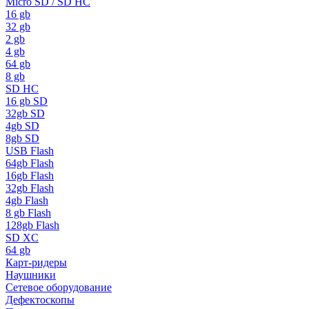
Micro SD / SD HC
16 gb
32 gb
2 gb
4 gb
64 gb
8 gb
SD HC
16 gb SD
32gb SD
4gb SD
8gb SD
USB Flash
64gb Flash
16gb Flash
32gb Flash
4gb Flash
8 gb Flash
128gb Flash
SD XC
64 gb
Карт-ридеры
Наушники
Сетевое оборудование
Дефектоскопы