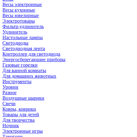
Весы электронные
Весы кухонные
Весы ювелирные
Электротовары
Фильтр-удлинитель
Удлинитель
Настольные лампы
Светодиоды
Светодиодная лента
Контроллер для светодиода
Энергосберегающие приборы
Газовые горелки
Для ванной комнаты
Для домашних животных
Инструменты
Уровни
Разное
Воздушные шарики
Свечи
Ковры, коврики
Товары для детей
Для творчества
Ночник
Электронные игры
Тамагочи