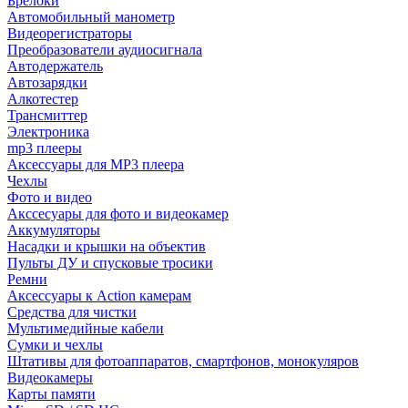
Брелоки
Автомобильный манометр
Видеорегистраторы
Преобразователи аудиосигнала
Автодержатель
Автозарядки
Алкотестер
Трансмиттер
Электроника
mp3 плееры
Аксессуары для MP3 плеера
Чехлы
Фото и видео
Акссесуары для фото и видеокамер
Аккумуляторы
Насадки и крышки на объектив
Пульты ДУ и спусковые тросики
Ремни
Аксессуары к Action камерам
Средства для чистки
Мультимедийные кабели
Сумки и чехлы
Штативы для фотоаппаратов, смартфонов, монокуляров
Видеокамеры
Карты памяти