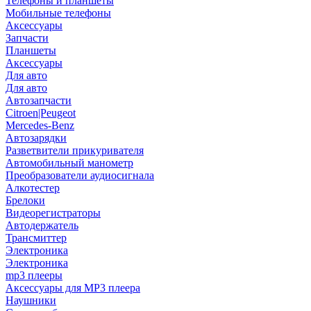
Телефоны и планшеты
Мобильные телефоны
Аксессуары
Запчасти
Планшеты
Аксессуары
Для авто
Для авто
Автозапчасти
Citroen|Peugeot
Mercedes-Benz
Автозарядки
Разветвители прикуривателя
Автомобильный манометр
Преобразователи аудиосигнала
Алкотестер
Брелоки
Видеорегистраторы
Автодержатель
Трансмиттер
Электроника
Электроника
mp3 плееры
Аксессуары для MP3 плеера
Наушники