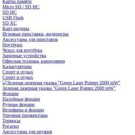
Карты памяти
Micro SD / SD HC
SD HC
USB Flash
SD XC
Карт-ридеры
Игровые приставки, видеоигры
Аксессуары для приставок
Ноутбуки
Чехол для ноутбука
Зарядные устройства
Офисная техника, канцелярия
Калькуляторы
Спорт и отдых
Спорт и отдых
Зеленая лазерная указка "Green Laser Pointer 2000 mW"
Фонари
Налобные фонари
Ручные фонари
Велофары и фонари
Уличные прожекторы
Термосы
Рогатки
Аксессуары для оружия