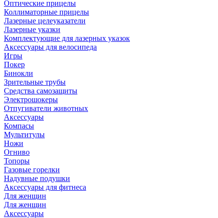
Оптические прицелы
Коллиматорные прицелы
Лазерные целеуказатели
Лазерные указки
Комплектующие для лазерных указок
Аксессуары для велосипеда
Игры
Покер
Бинокли
Зрительные трубы
Средства самозащиты
Электрошокеры
Отпугиватели животных
Аксессуары
Компасы
Мультитулы
Ножи
Огниво
Топоры
Газовые горелки
Надувные подушки
Аксессуары для фитнеса
Для женщин
Для женщин
Аксессуары