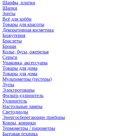
Шарфы, платки
Шапки
Зонты
Всё для хобби
Товары для красоты
Декоративная косметика
Бижутерия
Браслеты
Броши
Колье, бусы, ожерелья
Серьги
Упаковка, аксессуары
Товары для дома
Товары для дома
Мультиметры (тестеры)
Лупы
Электротовары
Фильтр-удлинитель
Удлинитель
Настольные лампы
Светодиоды
Энергосберегающие приборы
Ковры, коврики
Термометры / пирометры
Бытовая техника