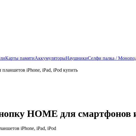
ели
Карты памяти
Аккумуляторы
Наушники
Селфи палка / Монопо
нопку HOME для смартфонов и 
ншетов iPhone, iPad, iPod