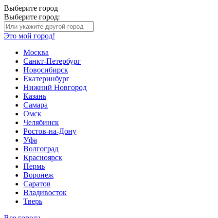
Выберите город
Выберите город:
Это мой город!
Москва
Санкт-Петербург
Новосибирск
Екатеринбург
Нижний Новгород
Казань
Самара
Омск
Челябинск
Ростов-на-Дону
Уфа
Волгоград
Красноярск
Пермь
Воронеж
Саратов
Владивосток
Тверь
Все города