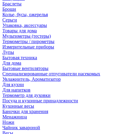
Браслеты
Броши
Колье, бусы, ожерелья
Серьги
Упаковка, аксессуары
Товары для дома
Мультиметры (тестеры)
Термометры / пирометры
Измерительные приборы
Лупы
Бытовая техника
Для дома
Бытовые вентиляторы
Специализированные отпугиватели насекомых
Увлажнитель, Ароматизатор
Для кухни
Для напитков
Термометр для духовки
Посуда и кухонные принадлежности
Кухонные весы
Баночки для хранения
Менажница
Ножи
Чайник завароной
Весы