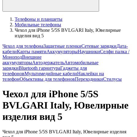
Телефоны и планшеты
Мобильные телефоны
Чехол для iPhone 5/5S BVLGARI Italy, Ювелирные
изделия вид 5
Чехол для телефона
Защитные пленки
Сетевые зарядки
Дата-
кабели
Карты памяти
Аккумуляторы
Наушники
Селфи палка /
Монопод
Внешние
аккумуляторы
Автодержатель
Автомобильные
зарядки
Bluetooth гарнитура
Гаджеты для
телефонов
Мультимедийные кабели
Наклейки на
телефон
Объективы для телефонов
Переходники
Стилусы
Чехол для iPhone 5/5S
BVLGARI Italy, Ювелирные
изделия вид 5
Чехол для iPhone 5/5S BVLGARI Italy, Ювелирные изделия