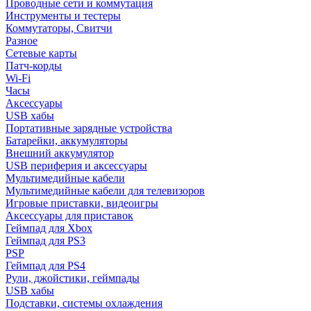
Проводные сети и коммутация
Инструменты и тестеры
Коммутаторы, Свитчи
Разное
Сетевые карты
Патч-корды
Wi-Fi
Часы
Аксессуары
USB хабы
Портативные зарядные устройства
Батарейки, аккумуляторы
Внешний аккумулятор
USB периферия и аксессуары
Мультимедийные кабели
Мультимедийные кабели для телевизоров
Игровые приставки, видеоигры
Аксессуары для приставок
Геймпад для Xbox
Геймпад для PS3
PSP
Геймпад для PS4
Рули, джойстики, геймпады
USB хабы
Подставки, системы охлаждения