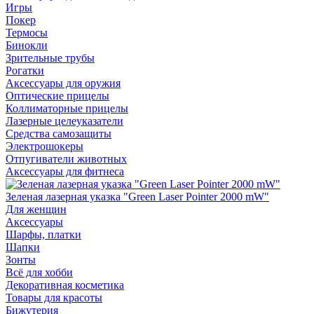
Игры
Покер
Термосы
Бинокли
Зрительные трубы
Рогатки
Аксессуары для оружия
Оптические прицелы
Коллиматорные прицелы
Лазерные целеуказатели
Средства самозащиты
Электрошокеры
Отпугиватели животных
Аксессуары для фитнеса
Зеленая лазерная указка "Green Laser Pointer 2000 mW"
Для женщин
Аксессуары
Шарфы, платки
Шапки
Зонты
Всё для хобби
Декоративная косметика
Товары для красоты
Бижутерия