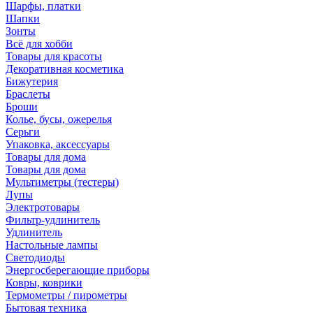
Шарфы, платки
Шапки
Зонты
Всё для хобби
Товары для красоты
Декоративная косметика
Бижутерия
Браслеты
Броши
Колье, бусы, ожерелья
Серьги
Упаковка, аксессуары
Товары для дома
Товары для дома
Мультиметры (тестеры)
Лупы
Электротовары
Фильтр-удлинитель
Удлинитель
Настольные лампы
Светодиоды
Энергосберегающие приборы
Ковры, коврики
Термометры / пирометры
Бытовая техника