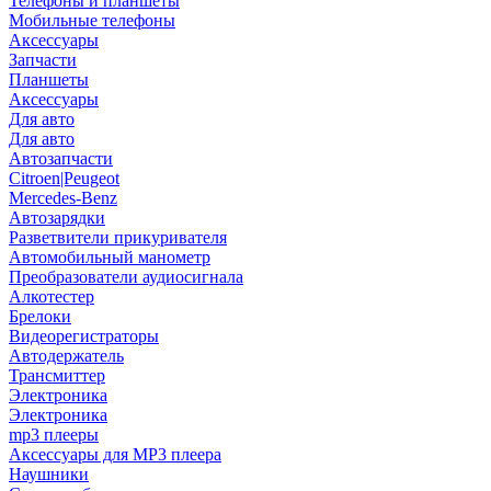
Телефоны и планшеты
Мобильные телефоны
Аксессуары
Запчасти
Планшеты
Аксессуары
Для авто
Для авто
Автозапчасти
Citroen|Peugeot
Mercedes-Benz
Автозарядки
Разветвители прикуривателя
Автомобильный манометр
Преобразователи аудиосигнала
Алкотестер
Брелоки
Видеорегистраторы
Автодержатель
Трансмиттер
Электроника
Электроника
mp3 плееры
Аксессуары для MP3 плеера
Наушники