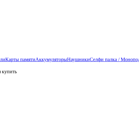
ели
Карты памяти
Аккумуляторы
Наушники
Селфи палка / Монопо