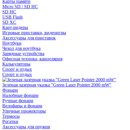
Карты памяти
Micro SD / SD HC
SD HC
USB Flash
SD XC
Карт-ридеры
Игровые приставки, видеоигры
Аксессуары для приставок
Ноутбуки
Чехол для ноутбука
Зарядные устройства
Офисная техника, канцелярия
Калькуляторы
Спорт и отдых
Спорт и отдых
Зеленая лазерная указка "Green Laser Pointer 2000 mW"
Фонари
Налобные фонари
Ручные фонари
Велофары и фонари
Уличные прожекторы
Термосы
Рогатки
Аксессуары для оружия