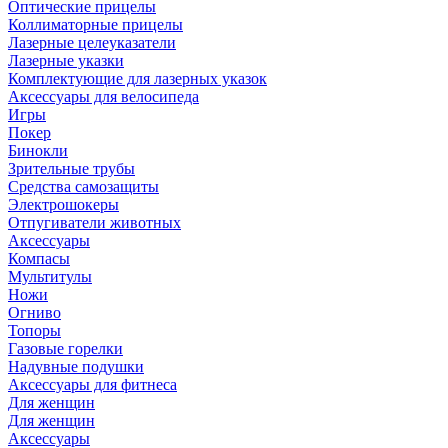
Оптические прицелы
Коллиматорные прицелы
Лазерные целеуказатели
Лазерные указки
Комплектующие для лазерных указок
Аксессуары для велосипеда
Игры
Покер
Бинокли
Зрительные трубы
Средства самозащиты
Электрошокеры
Отпугиватели животных
Аксессуары
Компасы
Мультитулы
Ножи
Огниво
Топоры
Газовые горелки
Надувные подушки
Аксессуары для фитнеса
Для женщин
Для женщин
Аксессуары