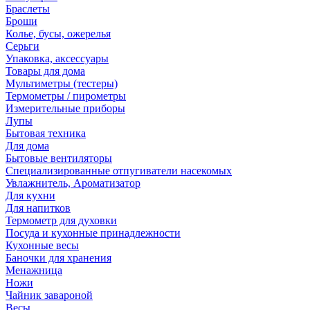
Браслеты
Броши
Колье, бусы, ожерелья
Серьги
Упаковка, аксессуары
Товары для дома
Мультиметры (тестеры)
Термометры / пирометры
Измерительные приборы
Лупы
Бытовая техника
Для дома
Бытовые вентиляторы
Специализированные отпугиватели насекомых
Увлажнитель, Ароматизатор
Для кухни
Для напитков
Термометр для духовки
Посуда и кухонные принадлежности
Кухонные весы
Баночки для хранения
Менажница
Ножи
Чайник завароной
Весы