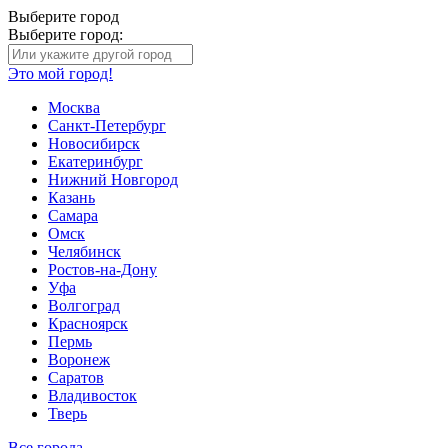
Выберите город
Выберите город:
Это мой город!
Москва
Санкт-Петербург
Новосибирск
Екатеринбург
Нижний Новгород
Казань
Самара
Омск
Челябинск
Ростов-на-Дону
Уфа
Волгоград
Красноярск
Пермь
Воронеж
Саратов
Владивосток
Тверь
Все города