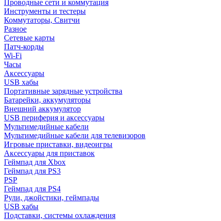
Проводные сети и коммутация
Инструменты и тестеры
Коммутаторы, Свитчи
Разное
Сетевые карты
Патч-корды
Wi-Fi
Часы
Аксессуары
USB хабы
Портативные зарядные устройства
Батарейки, аккумуляторы
Внешний аккумулятор
USB периферия и аксессуары
Мультимедийные кабели
Мультимедийные кабели для телевизоров
Игровые приставки, видеоигры
Аксессуары для приставок
Геймпад для Xbox
Геймпад для PS3
PSP
Геймпад для PS4
Рули, джойстики, геймпады
USB хабы
Подставки, системы охлаждения