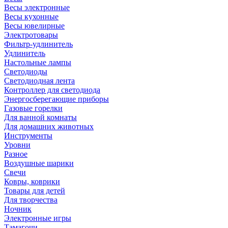
Весы электронные
Весы кухонные
Весы ювелирные
Электротовары
Фильтр-удлинитель
Удлинитель
Настольные лампы
Светодиоды
Светодиодная лента
Контроллер для светодиода
Энергосберегающие приборы
Газовые горелки
Для ванной комнаты
Для домашних животных
Инструменты
Уровни
Разное
Воздушные шарики
Свечи
Ковры, коврики
Товары для детей
Для творчества
Ночник
Электронные игры
Тамагочи