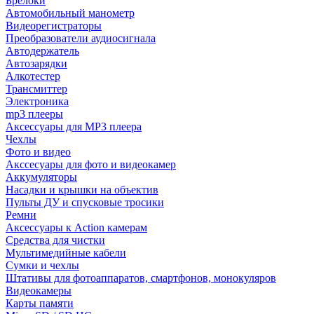
Брелоки
Автомобильный манометр
Видеорегистраторы
Преобразователи аудиосигнала
Автодержатель
Автозарядки
Алкотестер
Трансмиттер
Электроника
mp3 плееры
Аксессуары для MP3 плеера
Чехлы
Фото и видео
Акссесуары для фото и видеокамер
Аккумуляторы
Насадки и крышки на объектив
Пульты ДУ и спусковые тросики
Ремни
Аксессуары к Action камерам
Средства для чистки
Мультимедийные кабели
Сумки и чехлы
Штативы для фотоаппаратов, смартфонов, монокуляров
Видеокамеры
Карты памяти