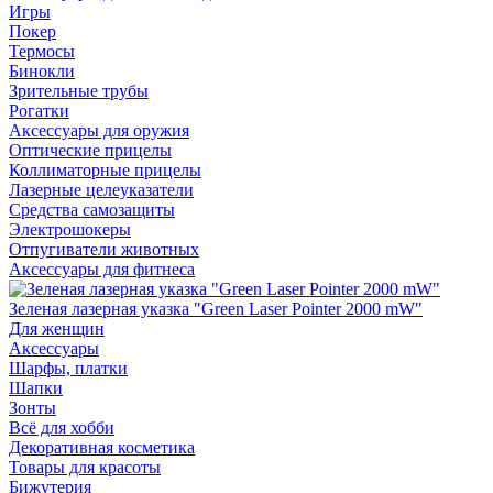
Игры
Покер
Термосы
Бинокли
Зрительные трубы
Рогатки
Аксессуары для оружия
Оптические прицелы
Коллиматорные прицелы
Лазерные целеуказатели
Средства самозащиты
Электрошокеры
Отпугиватели животных
Аксессуары для фитнеса
Зеленая лазерная указка "Green Laser Pointer 2000 mW"
Для женщин
Аксессуары
Шарфы, платки
Шапки
Зонты
Всё для хобби
Декоративная косметика
Товары для красоты
Бижутерия