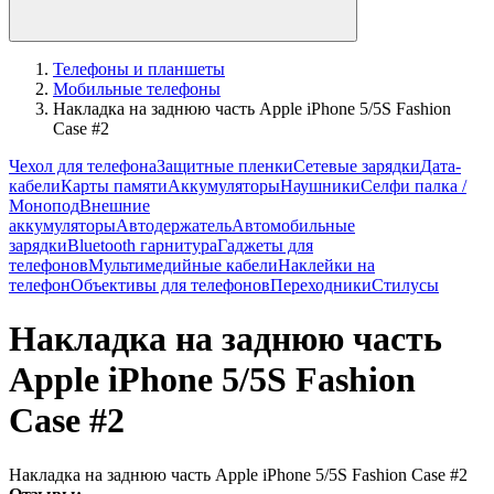
Телефоны и планшеты
Мобильные телефоны
Накладка на заднюю часть Apple iPhone 5/5S Fashion
Case #2
Чехол для телефона
Защитные пленки
Сетевые зарядки
Дата-
кабели
Карты памяти
Аккумуляторы
Наушники
Селфи палка /
Монопод
Внешние
аккумуляторы
Автодержатель
Автомобильные
зарядки
Bluetooth гарнитура
Гаджеты для
телефонов
Мультимедийные кабели
Наклейки на
телефон
Объективы для телефонов
Переходники
Стилусы
Накладка на заднюю часть
Apple iPhone 5/5S Fashion
Case #2
Накладка на заднюю часть Apple iPhone 5/5S Fashion Case #2