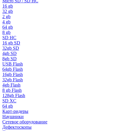
Micro SD / SD HC
16 gb
32 gb
2 gb
4 gb
64 gb
8 gb
SD HC
16 gb SD
32gb SD
4gb SD
8gb SD
USB Flash
64gb Flash
16gb Flash
32gb Flash
4gb Flash
8 gb Flash
128gb Flash
SD XC
64 gb
Карт-ридеры
Наушники
Сетевое оборудование
Дефектоскопы