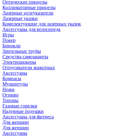
Оптические прицелы
Коллиматорные прицелы
Лазерные целеуказатели
Лазерные указки
Комплектующие для лазерных указок
Аксессуары для велосипеда
Игры
Покер
Бинокли
Зрительные трубы
Средства самозащиты
Электрошокеры
Отпугиватели животных
Аксессуары
Компасы
Мультитулы
Ножи
Огниво
Топоры
Газовые горелки
Надувные подушки
Аксессуары для фитнеса
Для женщин
Для женщин
Аксессуары