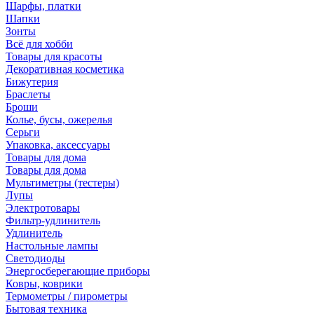
Шарфы, платки
Шапки
Зонты
Всё для хобби
Товары для красоты
Декоративная косметика
Бижутерия
Браслеты
Броши
Колье, бусы, ожерелья
Серьги
Упаковка, аксессуары
Товары для дома
Товары для дома
Мультиметры (тестеры)
Лупы
Электротовары
Фильтр-удлинитель
Удлинитель
Настольные лампы
Светодиоды
Энергосберегающие приборы
Ковры, коврики
Термометры / пирометры
Бытовая техника