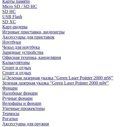
Карты памяти
Micro SD / SD HC
SD HC
USB Flash
SD XC
Карт-ридеры
Игровые приставки, видеоигры
Аксессуары для приставок
Ноутбуки
Чехол для ноутбука
Зарядные устройства
Офисная техника, канцелярия
Калькуляторы
Спорт и отдых
Спорт и отдых
Зеленая лазерная указка "Green Laser Pointer 2000 mW"
Фонари
Налобные фонари
Ручные фонари
Велофары и фонари
Уличные прожекторы
Термосы
Рогатки
Аксессуары для оружия