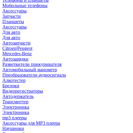
Телефоны и планшеты
Мобильные телефоны
Аксессуары
Запчасти
Планшеты
Аксессуары
Для авто
Для авто
Автозапчасти
Citroen|Peugeot
Mercedes-Benz
Автозарядки
Разветвители прикуривателя
Автомобильный манометр
Преобразователи аудиосигнала
Алкотестер
Брелоки
Видеорегистраторы
Автодержатель
Трансмиттер
Электроника
Электроника
mp3 плееры
Аксессуары для MP3 плеера
Наушники