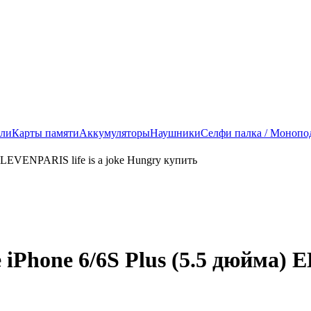
ели
Карты памяти
Аккумуляторы
Наушники
Селфи палка / Монопо
iPhone 6/6S Plus (5.5 дюйма) E