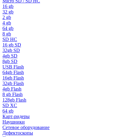
Micro SD / SD HC
16 gb
32 gb
2 gb
4 gb
64 gb
8 gb
SD HC
16 gb SD
32gb SD
4gb SD
8gb SD
USB Flash
64gb Flash
16gb Flash
32gb Flash
4gb Flash
8 gb Flash
128gb Flash
SD XC
64 gb
Карт-ридеры
Наушники
Сетевое оборудование
Дефектоскопы