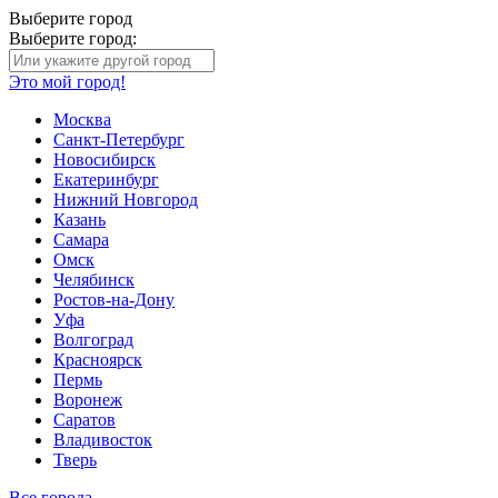
Выберите город
Выберите город:
Это мой город!
Москва
Санкт-Петербург
Новосибирск
Екатеринбург
Нижний Новгород
Казань
Самара
Омск
Челябинск
Ростов-на-Дону
Уфа
Волгоград
Красноярск
Пермь
Воронеж
Саратов
Владивосток
Тверь
Все города