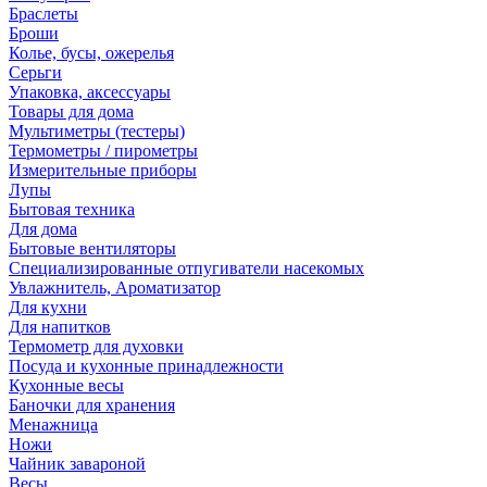
Браслеты
Броши
Колье, бусы, ожерелья
Серьги
Упаковка, аксессуары
Товары для дома
Мультиметры (тестеры)
Термометры / пирометры
Измерительные приборы
Лупы
Бытовая техника
Для дома
Бытовые вентиляторы
Специализированные отпугиватели насекомых
Увлажнитель, Ароматизатор
Для кухни
Для напитков
Термометр для духовки
Посуда и кухонные принадлежности
Кухонные весы
Баночки для хранения
Менажница
Ножи
Чайник завароной
Весы