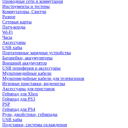
Проводные сети и коммутация
Инструменты и тестеры
Коммутаторы, Свитчи
Разное
Сетевые карты
Патч-корды
Wi-Fi
Часы
Аксессуары
USB хабы
Портативные зарядные устройства
Батарейки, аккумуляторы
Внешний аккумулятор
USB периферия и аксессуары
Мультимедийные кабели
Мультимедийные кабели для телевизоров
Игровые приставки, видеоигры
Аксессуары для приставок
Геймпад для Xbox
Геймпад для PS3
PSP
Геймпад для PS4
Рули, джойстики, геймпады
USB хабы
Подставки, системы охлаждения