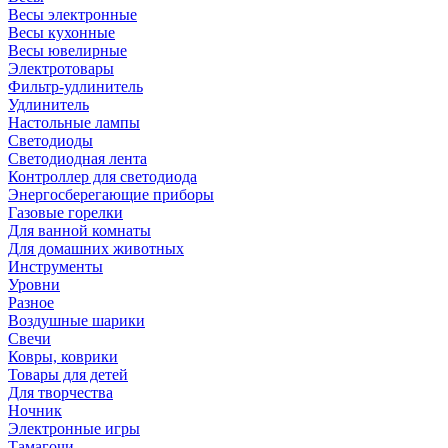
Весы электронные
Весы кухонные
Весы ювелирные
Электротовары
Фильтр-удлинитель
Удлинитель
Настольные лампы
Светодиоды
Светодиодная лента
Контроллер для светодиода
Энергосберегающие приборы
Газовые горелки
Для ванной комнаты
Для домашних животных
Инструменты
Уровни
Разное
Воздушные шарики
Свечи
Ковры, коврики
Товары для детей
Для творчества
Ночник
Электронные игры
Тамагочи