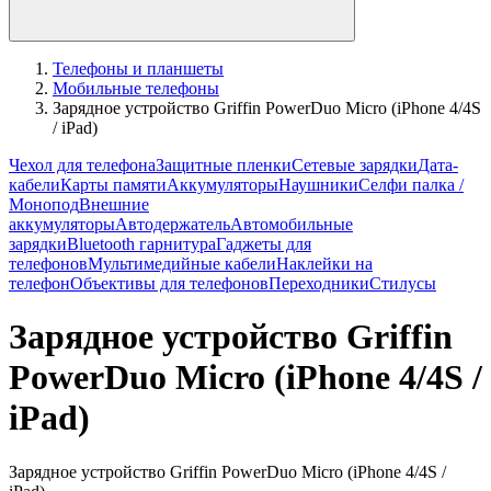
Телефоны и планшеты
Мобильные телефоны
Зарядное устройство Griffin PowerDuo Micro (iPhone 4/4S
/ iPad)
Чехол для телефона
Защитные пленки
Сетевые зарядки
Дата-
кабели
Карты памяти
Аккумуляторы
Наушники
Селфи палка /
Монопод
Внешние
аккумуляторы
Автодержатель
Автомобильные
зарядки
Bluetooth гарнитура
Гаджеты для
телефонов
Мультимедийные кабели
Наклейки на
телефон
Объективы для телефонов
Переходники
Стилусы
Зарядное устройство Griffin
PowerDuo Micro (iPhone 4/4S /
iPad)
Зарядное устройство Griffin PowerDuo Micro (iPhone 4/4S /