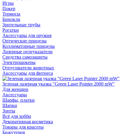
Игры
Покер
Термосы
Бинокли
Зрительные трубы
Рогатки
Аксессуары для оружия
Оптические прицелы
Коллиматорные прицелы
Лазерные целеуказатели
Средства самозащиты
Электрошокеры
Отпугиватели животных
Аксессуары для фитнеса
Зеленая лазерная указка "Green Laser Pointer 2000 mW"
Для женщин
Аксессуары
Шарфы, платки
Шапки
Зонты
Всё для хобби
Декоративная косметика
Товары для красоты
Бижутерия