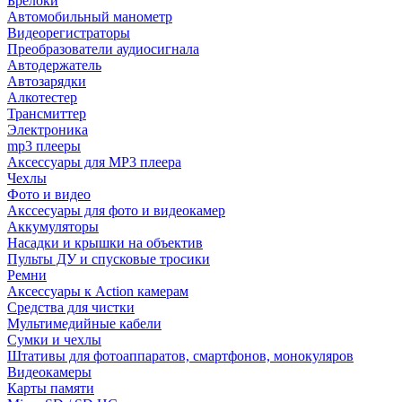
Брелоки
Автомобильный манометр
Видеорегистраторы
Преобразователи аудиосигнала
Автодержатель
Автозарядки
Алкотестер
Трансмиттер
Электроника
mp3 плееры
Аксессуары для MP3 плеера
Чехлы
Фото и видео
Акссесуары для фото и видеокамер
Аккумуляторы
Насадки и крышки на объектив
Пульты ДУ и спусковые тросики
Ремни
Аксессуары к Action камерам
Средства для чистки
Мультимедийные кабели
Сумки и чехлы
Штативы для фотоаппаратов, смартфонов, монокуляров
Видеокамеры
Карты памяти