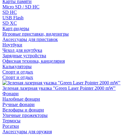
Карты памяти
Micro SD / SD HC
SD HC
USB Flash
SD XC
Карт-ридеры
Игровые приставки, видеоигры
Аксессуары для приставок
Ноутбуки
Чехол для ноутбука
Зарядные устройства
Офисная техника, канцелярия
Калькуляторы
Спорт и отдых
Спорт и отдых
Зеленая лазерная указка "Green Laser Pointer 2000 mW"
Фонари
Налобные фонари
Ручные фонари
Велофары и фонари
Уличные прожекторы
Термосы
Рогатки
Аксессуары для оружия