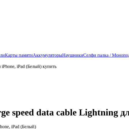
ели
Карты памяти
Аккумуляторы
Наушники
Селфи палка / Монопо
 speed data cable Lightning дл
hone, iPad (Белый)