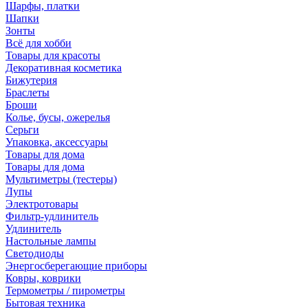
Шарфы, платки
Шапки
Зонты
Всё для хобби
Товары для красоты
Декоративная косметика
Бижутерия
Браслеты
Броши
Колье, бусы, ожерелья
Серьги
Упаковка, аксессуары
Товары для дома
Товары для дома
Мультиметры (тестеры)
Лупы
Электротовары
Фильтр-удлинитель
Удлинитель
Настольные лампы
Светодиоды
Энергосберегающие приборы
Ковры, коврики
Термометры / пирометры
Бытовая техника