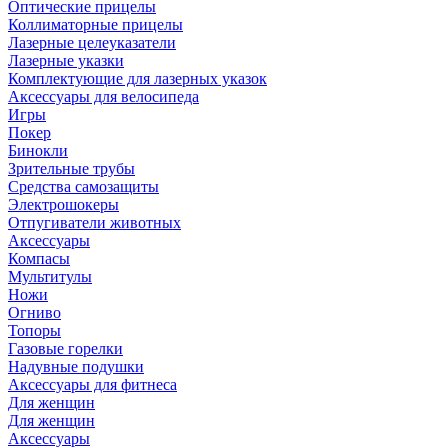
Оптические прицелы
Коллиматорные прицелы
Лазерные целеуказатели
Лазерные указки
Комплектующие для лазерных указок
Аксессуары для велосипеда
Игры
Покер
Бинокли
Зрительные трубы
Средства самозащиты
Электрошокеры
Отпугиватели животных
Аксессуары
Компасы
Мультитулы
Ножи
Огниво
Топоры
Газовые горелки
Надувные подушки
Аксессуары для фитнеса
Для женщин
Для женщин
Аксессуары