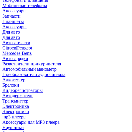
Телефоны и планшеты
Мобильные телефоны
Аксессуары
Запчасти
Планшеты
Аксессуары
Для авто
Для авто
Автозапчасти
Citroen|Peugeot
Mercedes-Benz
Автозарядки
Разветвители прикуривателя
Автомобильный манометр
Преобразователи аудиосигнала
Алкотестер
Брелоки
Видеорегистраторы
Автодержатель
Трансмиттер
Электроника
Электроника
mp3 плееры
Аксессуары для MP3 плеера
Наушники