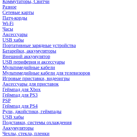
Коммутаторы, Свитчи
Разное
Сетевые карты
Патч-корды
Wi-Fi
Часы
Аксессуары
USB хабы
Портативные зарядные устройства
Батарейки, аккумуляторы
Внешний аккумулятор
USB периферия и аксессуары
Мультимедийные кабели
Мультимедийные кабели для телевизоров
Игровые приставки, видеоигры
Аксессуары для приставок
Геймпад для Xbox
Геймпад для PS3
PSP
Геймпад для PS4
Рули, джойстики, геймпады
USB хабы
Подставки, системы охлаждения
Аккумуляторы
Чехлы, стекла, пленки