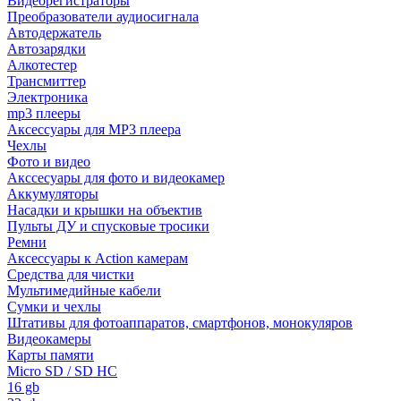
Видеорегистраторы
Преобразователи аудиосигнала
Автодержатель
Автозарядки
Алкотестер
Трансмиттер
Электроника
mp3 плееры
Аксессуары для MP3 плеера
Чехлы
Фото и видео
Акссесуары для фото и видеокамер
Аккумуляторы
Насадки и крышки на объектив
Пульты ДУ и спусковые тросики
Ремни
Аксессуары к Action камерам
Средства для чистки
Мультимедийные кабели
Сумки и чехлы
Штативы для фотоаппаратов, смартфонов, монокуляров
Видеокамеры
Карты памяти
Micro SD / SD HC
16 gb