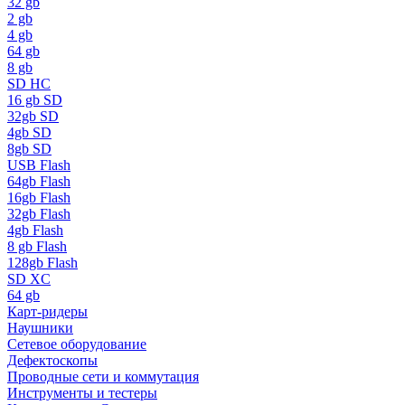
32 gb
2 gb
4 gb
64 gb
8 gb
SD HC
16 gb SD
32gb SD
4gb SD
8gb SD
USB Flash
64gb Flash
16gb Flash
32gb Flash
4gb Flash
8 gb Flash
128gb Flash
SD XC
64 gb
Карт-ридеры
Наушники
Сетевое оборудование
Дефектоскопы
Проводные сети и коммутация
Инструменты и тестеры