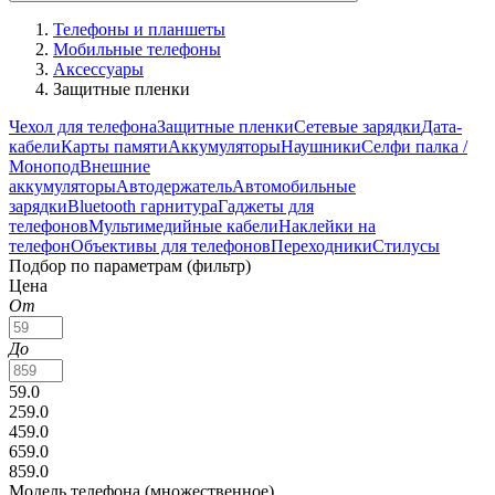
Телефоны и планшеты
Мобильные телефоны
Аксессуары
Защитные пленки
Чехол для телефона
Защитные пленки
Сетевые зарядки
Дата-
кабели
Карты памяти
Аккумуляторы
Наушники
Селфи палка /
Монопод
Внешние
аккумуляторы
Автодержатель
Автомобильные
зарядки
Bluetooth гарнитура
Гаджеты для
телефонов
Мультимедийные кабели
Наклейки на
телефон
Объективы для телефонов
Переходники
Стилусы
Подбор по параметрам (фильтр)
Цена
От
До
59.0
259.0
459.0
659.0
859.0
Модель телефона (множественное)