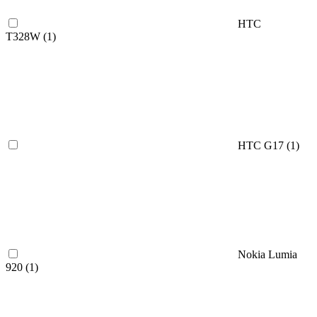
HTC
T328W (
1
)
HTC G17 (
1
)
Nokia Lumia
920 (
1
)