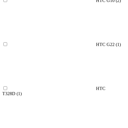
HTC G10 (
2
)
HTC G22 (
1
)
HTC
T328D (
1
)