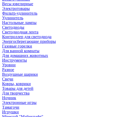
Весы ювелирные
Электротовары
Фильтр-удлинитель
Удлинитель
Настольные лампы
Светодиоды
Светодиодная лента
Контроллер для светодиода
Энергосберегающие приборы
Газовые горелки
Для ванной комнаты
Для домашних животных
Инструменты
Уровни
Разное
Воздушные шарики
Свечи
Ковры, коврики
Товары для детей
Для творчества
Ночник
Электронные игры
Тамагочи
Игрушки
Minecraft "Майнкрафт"