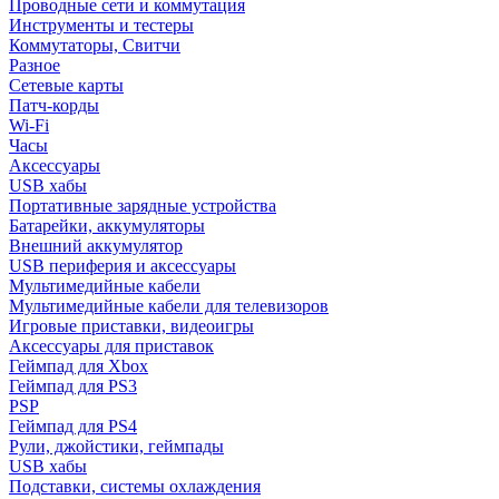
Проводные сети и коммутация
Инструменты и тестеры
Коммутаторы, Свитчи
Разное
Сетевые карты
Патч-корды
Wi-Fi
Часы
Аксессуары
USB хабы
Портативные зарядные устройства
Батарейки, аккумуляторы
Внешний аккумулятор
USB периферия и аксессуары
Мультимедийные кабели
Мультимедийные кабели для телевизоров
Игровые приставки, видеоигры
Аксессуары для приставок
Геймпад для Xbox
Геймпад для PS3
PSP
Геймпад для PS4
Рули, джойстики, геймпады
USB хабы
Подставки, системы охлаждения