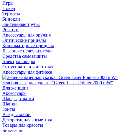
Игры
Покер
Термосы
Бинокли
Зрительные трубы
Рогатки
Аксессуары для оружия
Оптические прицелы
Коллиматорные прицелы
Лазерные целеуказатели
Средства самозащиты
Электрошокеры
Отпугиватели животных
Аксессуары для фитнеса
Зеленая лазерная указка "Green Laser Pointer 2000 mW"
Для женщин
Аксессуары
Шарфы, платки
Шапки
Зонты
Всё для хобби
Декоративная косметика
Товары для красоты
Бижутерия