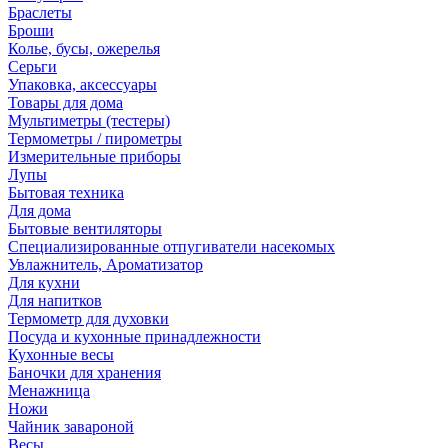
Браслеты
Броши
Колье, бусы, ожерелья
Серьги
Упаковка, аксессуары
Товары для дома
Мультиметры (тестеры)
Термометры / пирометры
Измерительные приборы
Лупы
Бытовая техника
Для дома
Бытовые вентиляторы
Специализированные отпугиватели насекомых
Увлажнитель, Ароматизатор
Для кухни
Для напитков
Термометр для духовки
Посуда и кухонные принадлежности
Кухонные весы
Баночки для хранения
Менажница
Ножи
Чайник завароной
Весы