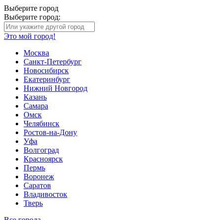
Выберите город
Выберите город:
Это мой город!
Москва
Санкт-Петербург
Новосибирск
Екатеринбург
Нижний Новгород
Казань
Самара
Омск
Челябинск
Ростов-на-Дону
Уфа
Волгоград
Красноярск
Пермь
Воронеж
Саратов
Владивосток
Тверь
Все города