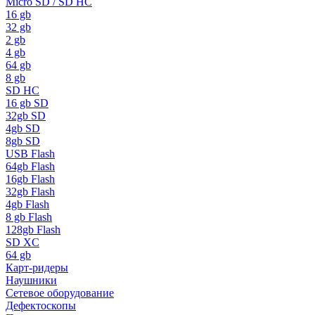
Micro SD / SD HC
16 gb
32 gb
2 gb
4 gb
64 gb
8 gb
SD HC
16 gb SD
32gb SD
4gb SD
8gb SD
USB Flash
64gb Flash
16gb Flash
32gb Flash
4gb Flash
8 gb Flash
128gb Flash
SD XC
64 gb
Карт-ридеры
Наушники
Сетевое оборудование
Дефектоскопы