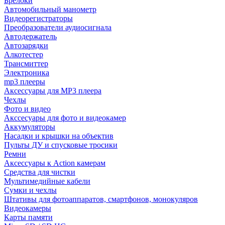
Брелоки
Автомобильный манометр
Видеорегистраторы
Преобразователи аудиосигнала
Автодержатель
Автозарядки
Алкотестер
Трансмиттер
Электроника
mp3 плееры
Аксессуары для MP3 плеера
Чехлы
Фото и видео
Акссесуары для фото и видеокамер
Аккумуляторы
Насадки и крышки на объектив
Пульты ДУ и спусковые тросики
Ремни
Аксессуары к Action камерам
Средства для чистки
Мультимедийные кабели
Сумки и чехлы
Штативы для фотоаппаратов, смартфонов, монокуляров
Видеокамеры
Карты памяти