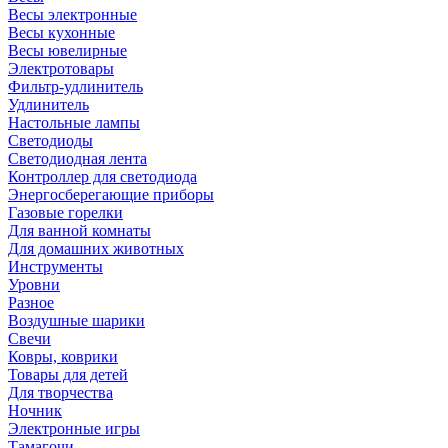
Весы электронные
Весы кухонные
Весы ювелирные
Электротовары
Фильтр-удлинитель
Удлинитель
Настольные лампы
Светодиоды
Светодиодная лента
Контроллер для светодиода
Энергосберегающие приборы
Газовые горелки
Для ванной комнаты
Для домашних животных
Инструменты
Уровни
Разное
Воздушные шарики
Свечи
Ковры, коврики
Товары для детей
Для творчества
Ночник
Электронные игры
Тамагочи