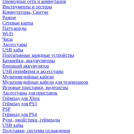
Проводные сети и коммутация
Инструменты и тестеры
Коммутаторы, Свитчи
Разное
Сетевые карты
Патч-корды
Wi-Fi
Часы
Аксессуары
USB хабы
Портативные зарядные устройства
Батарейки, аккумуляторы
Внешний аккумулятор
USB периферия и аксессуары
Мультимедийные кабели
Мультимедийные кабели для телевизоров
Игровые приставки, видеоигры
Аксессуары для приставок
Геймпад для Xbox
Геймпад для PS3
PSP
Геймпад для PS4
Рули, джойстики, геймпады
USB хабы
Подставки, системы охлаждения