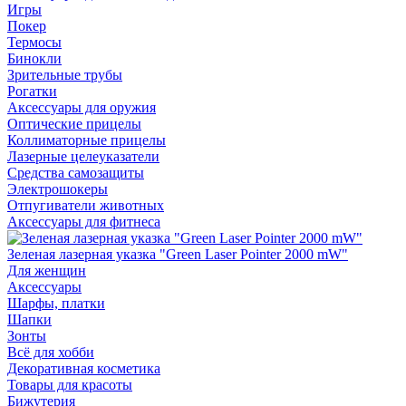
Игры
Покер
Термосы
Бинокли
Зрительные трубы
Рогатки
Аксессуары для оружия
Оптические прицелы
Коллиматорные прицелы
Лазерные целеуказатели
Средства самозащиты
Электрошокеры
Отпугиватели животных
Аксессуары для фитнеса
Зеленая лазерная указка "Green Laser Pointer 2000 mW"
Для женщин
Аксессуары
Шарфы, платки
Шапки
Зонты
Всё для хобби
Декоративная косметика
Товары для красоты
Бижутерия