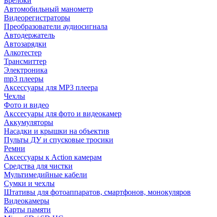
Брелоки
Автомобильный манометр
Видеорегистраторы
Преобразователи аудиосигнала
Автодержатель
Автозарядки
Алкотестер
Трансмиттер
Электроника
mp3 плееры
Аксессуары для MP3 плеера
Чехлы
Фото и видео
Акссесуары для фото и видеокамер
Аккумуляторы
Насадки и крышки на объектив
Пульты ДУ и спусковые тросики
Ремни
Аксессуары к Action камерам
Средства для чистки
Мультимедийные кабели
Сумки и чехлы
Штативы для фотоаппаратов, смартфонов, монокуляров
Видеокамеры
Карты памяти