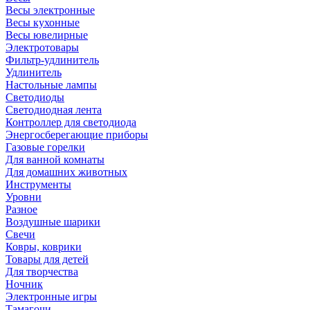
Весы электронные
Весы кухонные
Весы ювелирные
Электротовары
Фильтр-удлинитель
Удлинитель
Настольные лампы
Светодиоды
Светодиодная лента
Контроллер для светодиода
Энергосберегающие приборы
Газовые горелки
Для ванной комнаты
Для домашних животных
Инструменты
Уровни
Разное
Воздушные шарики
Свечи
Ковры, коврики
Товары для детей
Для творчества
Ночник
Электронные игры
Тамагочи