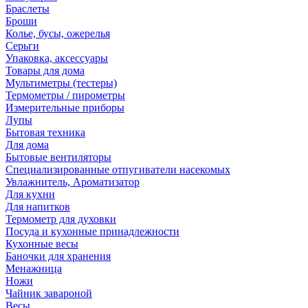
Браслеты
Броши
Колье, бусы, ожерелья
Серьги
Упаковка, аксессуары
Товары для дома
Мультиметры (тестеры)
Термометры / пирометры
Измерительные приборы
Лупы
Бытовая техника
Для дома
Бытовые вентиляторы
Специализированные отпугиватели насекомых
Увлажнитель, Ароматизатор
Для кухни
Для напитков
Термометр для духовки
Посуда и кухонные принадлежности
Кухонные весы
Баночки для хранения
Менажница
Ножи
Чайник завароной
Весы