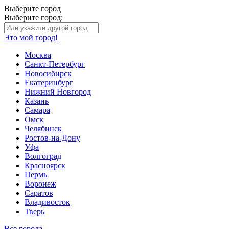
Выберите город
Выберите город:
Это мой город!
Москва
Санкт-Петербург
Новосибирск
Екатеринбург
Нижний Новгород
Казань
Самара
Омск
Челябинск
Ростов-на-Дону
Уфа
Волгоград
Красноярск
Пермь
Воронеж
Саратов
Владивосток
Тверь
Все города