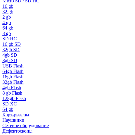
Micro SD / SD HC
16 gb
32 gb
2 gb
4 gb
64 gb
8 gb
SD HC
16 gb SD
32gb SD
4gb SD
8gb SD
USB Flash
64gb Flash
16gb Flash
32gb Flash
4gb Flash
8 gb Flash
128gb Flash
SD XC
64 gb
Карт-ридеры
Наушники
Сетевое оборудование
Дефектоскопы