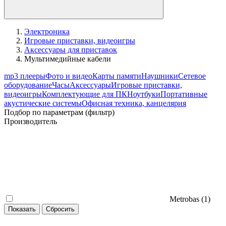
Электроника
Игровые приставки, видеоигры
Аксессуары для приставок
Мультимедийные кабели
mp3 плееры
Фото и видео
Карты памяти
Наушники
Сетевое
оборудование
Часы
Аксессуары
Игровые приставки,
видеоигры
Комплектующие для ПК
Ноутбуки
Портативные
акустические системы
Офисная техника, канцелярия
Подбор по параметрам (фильтр)
Производитель
Metrobas (
1
)