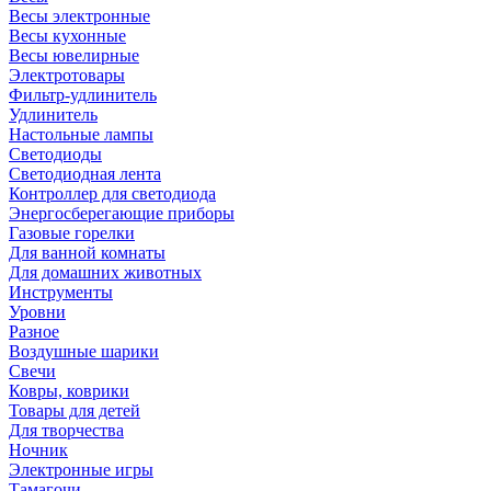
Весы электронные
Весы кухонные
Весы ювелирные
Электротовары
Фильтр-удлинитель
Удлинитель
Настольные лампы
Светодиоды
Светодиодная лента
Контроллер для светодиода
Энергосберегающие приборы
Газовые горелки
Для ванной комнаты
Для домашних животных
Инструменты
Уровни
Разное
Воздушные шарики
Свечи
Ковры, коврики
Товары для детей
Для творчества
Ночник
Электронные игры
Тамагочи