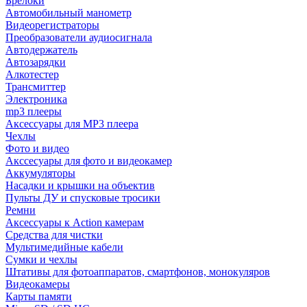
Брелоки
Автомобильный манометр
Видеорегистраторы
Преобразователи аудиосигнала
Автодержатель
Автозарядки
Алкотестер
Трансмиттер
Электроника
mp3 плееры
Аксессуары для MP3 плеера
Чехлы
Фото и видео
Акссесуары для фото и видеокамер
Аккумуляторы
Насадки и крышки на объектив
Пульты ДУ и спусковые тросики
Ремни
Аксессуары к Action камерам
Средства для чистки
Мультимедийные кабели
Сумки и чехлы
Штативы для фотоаппаратов, смартфонов, монокуляров
Видеокамеры
Карты памяти