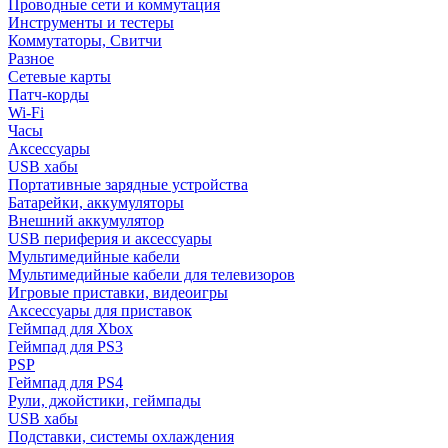
Проводные сети и коммутация
Инструменты и тестеры
Коммутаторы, Свитчи
Разное
Сетевые карты
Патч-корды
Wi-Fi
Часы
Аксессуары
USB хабы
Портативные зарядные устройства
Батарейки, аккумуляторы
Внешний аккумулятор
USB периферия и аксессуары
Мультимедийные кабели
Мультимедийные кабели для телевизоров
Игровые приставки, видеоигры
Аксессуары для приставок
Геймпад для Xbox
Геймпад для PS3
PSP
Геймпад для PS4
Рули, джойстики, геймпады
USB хабы
Подставки, системы охлаждения