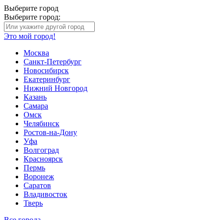
Выберите город
Выберите город:
Это мой город!
Москва
Санкт-Петербург
Новосибирск
Екатеринбург
Нижний Новгород
Казань
Самара
Омск
Челябинск
Ростов-на-Дону
Уфа
Волгоград
Красноярск
Пермь
Воронеж
Саратов
Владивосток
Тверь
Все города