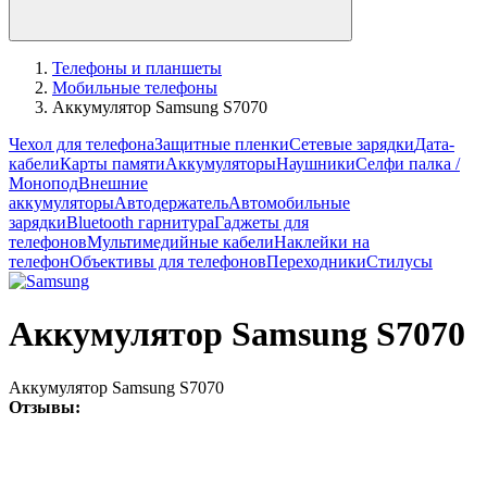
Телефоны и планшеты
Мобильные телефоны
Аккумулятор Samsung S7070
Чехол для телефона
Защитные пленки
Сетевые зарядки
Дата-
кабели
Карты памяти
Аккумуляторы
Наушники
Селфи палка /
Монопод
Внешние
аккумуляторы
Автодержатель
Автомобильные
зарядки
Bluetooth гарнитура
Гаджеты для
телефонов
Мультимедийные кабели
Наклейки на
телефон
Объективы для телефонов
Переходники
Стилусы
Аккумулятор Samsung S7070
Аккумулятор Samsung S7070
Отзывы: