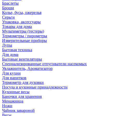
Браслеты
Броши
Колье, бусы, ожерелья
Серьги
Упаковка, аксессуары
Товары для дома
Мультиметры (тестеры)
Термометры / пирометры
Измерительные приборы
Лупы
Бытовая техника
Для дома
Бытовые вентиляторы
Специализированные отпугиватели насекомых
Увлажнитель, Ароматизатор
Для кухни
Для напитков
Термометр для духовки
Посуда и кухонные принадлежности
Кухонные весы
Баночки для хранения
Менажница
Ножи
Чайник завароной
Весы