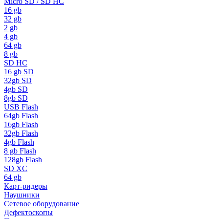
Micro SD / SD HC
16 gb
32 gb
2 gb
4 gb
64 gb
8 gb
SD HC
16 gb SD
32gb SD
4gb SD
8gb SD
USB Flash
64gb Flash
16gb Flash
32gb Flash
4gb Flash
8 gb Flash
128gb Flash
SD XC
64 gb
Карт-ридеры
Наушники
Сетевое оборудование
Дефектоскопы