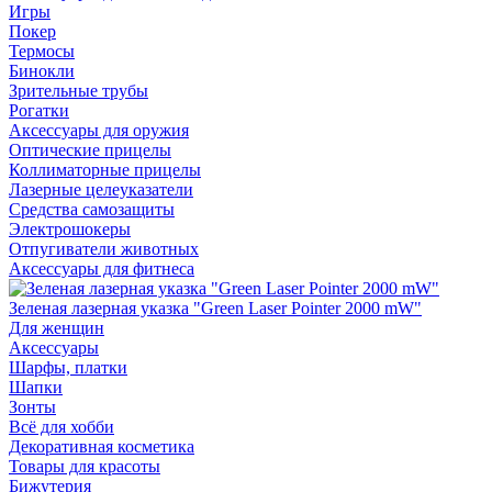
Игры
Покер
Термосы
Бинокли
Зрительные трубы
Рогатки
Аксессуары для оружия
Оптические прицелы
Коллиматорные прицелы
Лазерные целеуказатели
Средства самозащиты
Электрошокеры
Отпугиватели животных
Аксессуары для фитнеса
Зеленая лазерная указка "Green Laser Pointer 2000 mW"
Для женщин
Аксессуары
Шарфы, платки
Шапки
Зонты
Всё для хобби
Декоративная косметика
Товары для красоты
Бижутерия