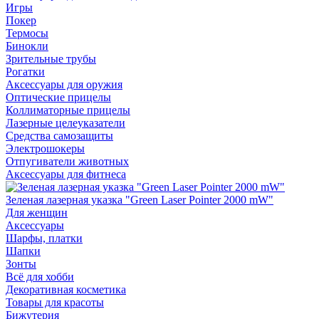
Игры
Покер
Термосы
Бинокли
Зрительные трубы
Рогатки
Аксессуары для оружия
Оптические прицелы
Коллиматорные прицелы
Лазерные целеуказатели
Средства самозащиты
Электрошокеры
Отпугиватели животных
Аксессуары для фитнеса
Зеленая лазерная указка "Green Laser Pointer 2000 mW"
Для женщин
Аксессуары
Шарфы, платки
Шапки
Зонты
Всё для хобби
Декоративная косметика
Товары для красоты
Бижутерия