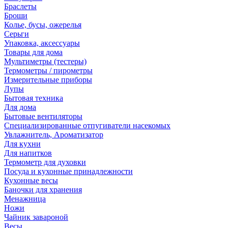
Браслеты
Броши
Колье, бусы, ожерелья
Серьги
Упаковка, аксессуары
Товары для дома
Мультиметры (тестеры)
Термометры / пирометры
Измерительные приборы
Лупы
Бытовая техника
Для дома
Бытовые вентиляторы
Специализированные отпугиватели насекомых
Увлажнитель, Ароматизатор
Для кухни
Для напитков
Термометр для духовки
Посуда и кухонные принадлежности
Кухонные весы
Баночки для хранения
Менажница
Ножи
Чайник завароной
Весы