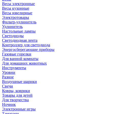
Весы электронные
Весы кухонные
Весы ювелирные
Электротовары
Фильтр-удлинитель
Удлинитель
Настольные лампы
Светодиоды
Светодиодная лента
Контроллер для светодиода
Энергосберегающие приборы
Газовые горелки
Для ванной комнаты
Для домашних животных
Инструменты
Уровни
Разное
Воздушные шарики
Свечи
Ковры, коврики
Товары для детей
Для творчества
Ночник
Электронные игры
Тамагочи