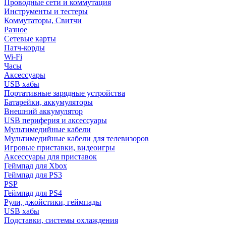
Проводные сети и коммутация
Инструменты и тестеры
Коммутаторы, Свитчи
Разное
Сетевые карты
Патч-корды
Wi-Fi
Часы
Аксессуары
USB хабы
Портативные зарядные устройства
Батарейки, аккумуляторы
Внешний аккумулятор
USB периферия и аксессуары
Мультимедийные кабели
Мультимедийные кабели для телевизоров
Игровые приставки, видеоигры
Аксессуары для приставок
Геймпад для Xbox
Геймпад для PS3
PSP
Геймпад для PS4
Рули, джойстики, геймпады
USB хабы
Подставки, системы охлаждения