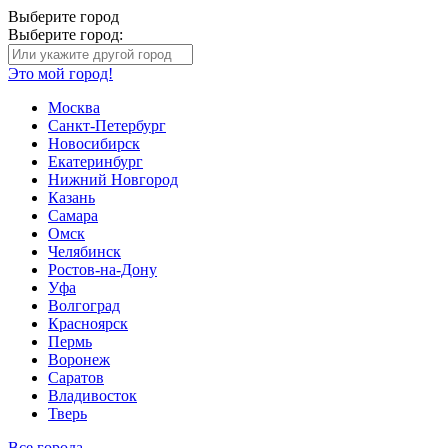
Выберите город
Выберите город:
Это мой город!
Москва
Санкт-Петербург
Новосибирск
Екатеринбург
Нижний Новгород
Казань
Самара
Омск
Челябинск
Ростов-на-Дону
Уфа
Волгоград
Красноярск
Пермь
Воронеж
Саратов
Владивосток
Тверь
Все города