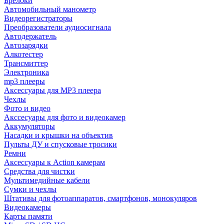
Брелоки
Автомобильный манометр
Видеорегистраторы
Преобразователи аудиосигнала
Автодержатель
Автозарядки
Алкотестер
Трансмиттер
Электроника
mp3 плееры
Аксессуары для MP3 плеера
Чехлы
Фото и видео
Акссесуары для фото и видеокамер
Аккумуляторы
Насадки и крышки на объектив
Пульты ДУ и спусковые тросики
Ремни
Аксессуары к Action камерам
Средства для чистки
Мультимедийные кабели
Сумки и чехлы
Штативы для фотоаппаратов, смартфонов, монокуляров
Видеокамеры
Карты памяти