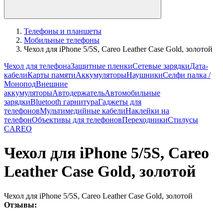
Телефоны и планшеты
Мобильные телефоны
Чехол для iPhone 5/5S, Careo Leather Case Gold, золотой
Чехол для телефона
Защитные пленки
Сетевые зарядки
Дата-
кабели
Карты памяти
Аккумуляторы
Наушники
Селфи палка /
Монопод
Внешние
аккумуляторы
Автодержатель
Автомобильные
зарядки
Bluetooth гарнитура
Гаджеты для
телефонов
Мультимедийные кабели
Наклейки на
телефон
Объективы для телефонов
Переходники
Стилусы
CAREO
Чехол для iPhone 5/5S, Careo
Leather Case Gold, золотой
Чехол для iPhone 5/5S, Careo Leather Case Gold, золотой
Отзывы: