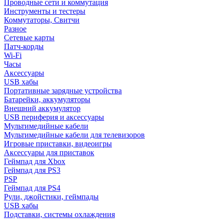
Проводные сети и коммутация
Инструменты и тестеры
Коммутаторы, Свитчи
Разное
Сетевые карты
Патч-корды
Wi-Fi
Часы
Аксессуары
USB хабы
Портативные зарядные устройства
Батарейки, аккумуляторы
Внешний аккумулятор
USB периферия и аксессуары
Мультимедийные кабели
Мультимедийные кабели для телевизоров
Игровые приставки, видеоигры
Аксессуары для приставок
Геймпад для Xbox
Геймпад для PS3
PSP
Геймпад для PS4
Рули, джойстики, геймпады
USB хабы
Подставки, системы охлаждения