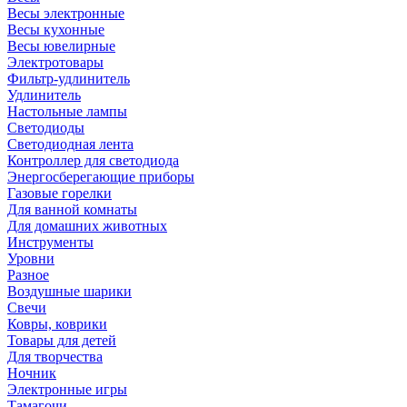
Весы электронные
Весы кухонные
Весы ювелирные
Электротовары
Фильтр-удлинитель
Удлинитель
Настольные лампы
Светодиоды
Светодиодная лента
Контроллер для светодиода
Энергосберегающие приборы
Газовые горелки
Для ванной комнаты
Для домашних животных
Инструменты
Уровни
Разное
Воздушные шарики
Свечи
Ковры, коврики
Товары для детей
Для творчества
Ночник
Электронные игры
Тамагочи