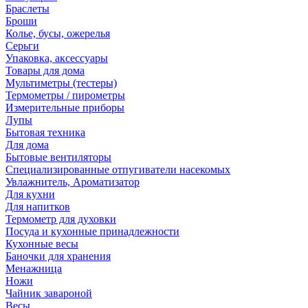
Браслеты
Броши
Колье, бусы, ожерелья
Серьги
Упаковка, аксессуары
Товары для дома
Мультиметры (тестеры)
Термометры / пирометры
Измерительные приборы
Лупы
Бытовая техника
Для дома
Бытовые вентиляторы
Специализированные отпугиватели насекомых
Увлажнитель, Ароматизатор
Для кухни
Для напитков
Термометр для духовки
Посуда и кухонные принадлежности
Кухонные весы
Баночки для хранения
Менажница
Ножи
Чайник завароной
Весы