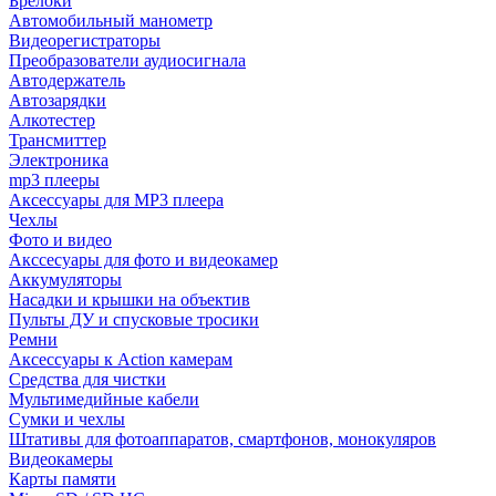
Брелоки
Автомобильный манометр
Видеорегистраторы
Преобразователи аудиосигнала
Автодержатель
Автозарядки
Алкотестер
Трансмиттер
Электроника
mp3 плееры
Аксессуары для MP3 плеера
Чехлы
Фото и видео
Акссесуары для фото и видеокамер
Аккумуляторы
Насадки и крышки на объектив
Пульты ДУ и спусковые тросики
Ремни
Аксессуары к Action камерам
Средства для чистки
Мультимедийные кабели
Сумки и чехлы
Штативы для фотоаппаратов, смартфонов, монокуляров
Видеокамеры
Карты памяти