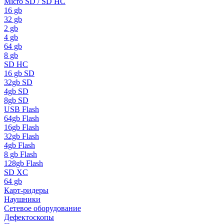
Micro SD / SD HC
16 gb
32 gb
2 gb
4 gb
64 gb
8 gb
SD HC
16 gb SD
32gb SD
4gb SD
8gb SD
USB Flash
64gb Flash
16gb Flash
32gb Flash
4gb Flash
8 gb Flash
128gb Flash
SD XC
64 gb
Карт-ридеры
Наушники
Сетевое оборудование
Дефектоскопы