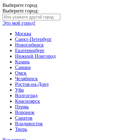
Выберите город
Выберите город:
Это мой город!
Москва
Санкт-Петербург
Новосибирск
Екатеринбург
Нижний Новгород
Казань
Самара
Омск
Челябинск
Ростов-на-Дону
Уфа
Волгоград
Красноярск
Пермь
Воронеж
Саратов
Владивосток
Тверь
Все города