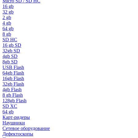
Micro SD / SD HC
16 gb
32 gb
2 gb
4 gb
64 gb
8 gb
SD HC
16 gb SD
32gb SD
4gb SD
8gb SD
USB Flash
64gb Flash
16gb Flash
32gb Flash
4gb Flash
8 gb Flash
128gb Flash
SD XC
64 gb
Карт-ридеры
Наушники
Сетевое оборудование
Дефектоскопы