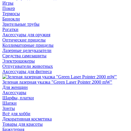
Игры
Покер
Термосы
Бинокли
Зрительные трубы
Рогатки
Аксессуары для оружия
Оптические прицелы
Коллиматорные прицелы
Лазерные целеуказатели
Средства самозащиты
Электрошокеры
Отпугиватели животных
Аксессуары для фитнеса
Зеленая лазерная указка "Green Laser Pointer 2000 mW"
Для женщин
Аксессуары
Шарфы, платки
Шапки
Зонты
Всё для хобби
Декоративная косметика
Товары для красоты
Бижутерия