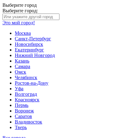
Выберите город
Выберите город:
Это мой город!
Москва
Санкт-Петербург
Новосибирск
Екатеринбург
Нижний Новгород
Казань
Самара
Омск
Челябинск
Ростов-на-Дону
Уфа
Волгоград
Красноярск
Пермь
Воронеж
Саратов
Владивосток
Тверь
Все города