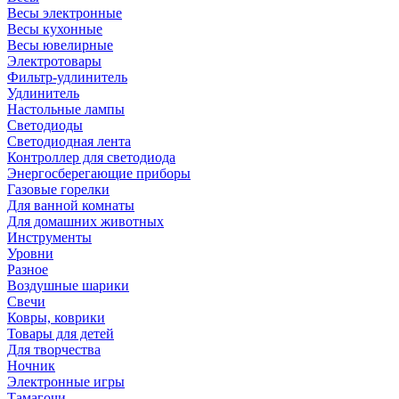
Весы электронные
Весы кухонные
Весы ювелирные
Электротовары
Фильтр-удлинитель
Удлинитель
Настольные лампы
Светодиоды
Светодиодная лента
Контроллер для светодиода
Энергосберегающие приборы
Газовые горелки
Для ванной комнаты
Для домашних животных
Инструменты
Уровни
Разное
Воздушные шарики
Свечи
Ковры, коврики
Товары для детей
Для творчества
Ночник
Электронные игры
Тамагочи