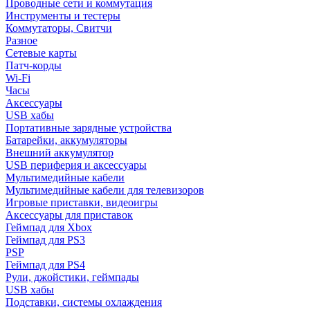
Проводные сети и коммутация
Инструменты и тестеры
Коммутаторы, Свитчи
Разное
Сетевые карты
Патч-корды
Wi-Fi
Часы
Аксессуары
USB хабы
Портативные зарядные устройства
Батарейки, аккумуляторы
Внешний аккумулятор
USB периферия и аксессуары
Мультимедийные кабели
Мультимедийные кабели для телевизоров
Игровые приставки, видеоигры
Аксессуары для приставок
Геймпад для Xbox
Геймпад для PS3
PSP
Геймпад для PS4
Рули, джойстики, геймпады
USB хабы
Подставки, системы охлаждения