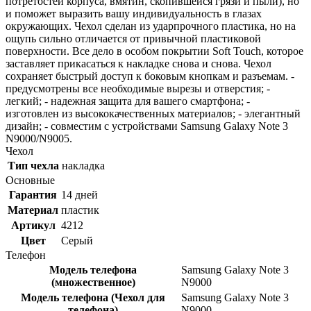
потретостей корпуса, вмятин, скопившейся грязи и пыли), но
и поможет выразить вашу индивидуальность в глазах
окружающих. Чехол сделан из ударпрочного пластика, но на
ощупь сильно отличается от привычной пластиковой
поверхности. Все дело в особом покрытии Soft Touch, которое
заставляет прикасаться к накладке снова и снова. Чехол
сохраняет быстрый доступ к боковым кнопкам и разъемам. -
предусмотрены все необходимые вырезы и отверстия; -
легкий; - надежная защита для вашего смартфона; -
изготовлен из высококачественных материалов; - элегантный
дизайн; - совместим с устройствами Samsung Galaxy Note 3
N9000/N9005.
Чехол
Тип чехла
накладка
Основные
Гарантия
14 дней
Материал
пластик
Артикул
4212
Цвет
Серый
Телефон
Модель телефона
Samsung Galaxy Note 3
(множественное)
N9000
Модель телефона (Чехол для
Samsung Galaxy Note 3
телефона)
N9000