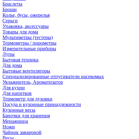
Браслеты
Броши
Колье, бусы, ожерелья
Серьги
Упаковка, аксессуары
Товары для дома
Мультиметры (тестеры)
Термометры / пирометры
Измерительные приборы
Лупы
Бытовая техника
Для дома
Бытовые вентиляторы
Специализированные отпугиватели насекомых
Увлажнитель, Ароматизатор
Для кухни
Для напитков
Термометр для духовки
Посуда и кухонные принадлежности
Кухонные весы
Баночки для хранения
Менажница
Ножи
Чайник завароной
Весы