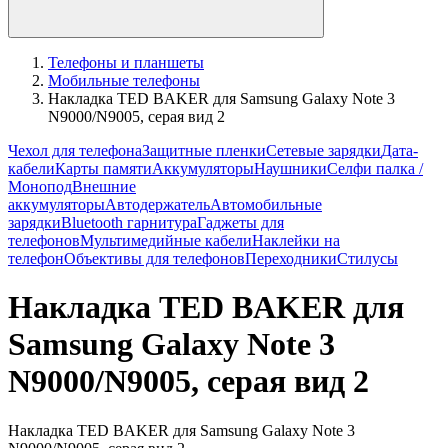
Телефоны и планшеты
Мобильные телефоны
Накладка TED BAKER для Samsung Galaxy Note 3
N9000/N9005, серая вид 2
Чехол для телефона
Защитные пленки
Сетевые зарядки
Дата-
кабели
Карты памяти
Аккумуляторы
Наушники
Селфи палка /
Монопод
Внешние
аккумуляторы
Автодержатель
Автомобильные
зарядки
Bluetooth гарнитура
Гаджеты для
телефонов
Мультимедийные кабели
Наклейки на
телефон
Объективы для телефонов
Переходники
Стилусы
Накладка TED BAKER для
Samsung Galaxy Note 3
N9000/N9005, серая вид 2
Накладка TED BAKER для Samsung Galaxy Note 3