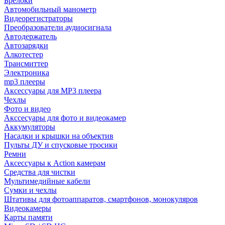
Брелоки
Автомобильный манометр
Видеорегистраторы
Преобразователи аудиосигнала
Автодержатель
Автозарядки
Алкотестер
Трансмиттер
Электроника
mp3 плееры
Аксессуары для MP3 плеера
Чехлы
Фото и видео
Акссесуары для фото и видеокамер
Аккумуляторы
Насадки и крышки на объектив
Пульты ДУ и спусковые тросики
Ремни
Аксессуары к Action камерам
Средства для чистки
Мультимедийные кабели
Сумки и чехлы
Штативы для фотоаппаратов, смартфонов, монокуляров
Видеокамеры
Карты памяти