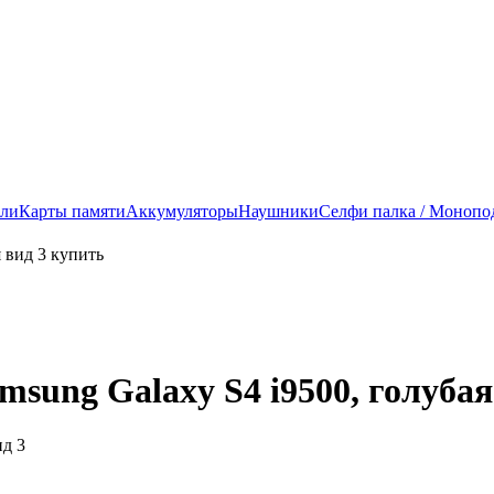
ели
Карты памяти
Аккумуляторы
Наушники
Селфи палка / Монопо
ung Galaxy S4 i9500, голубая
ид 3