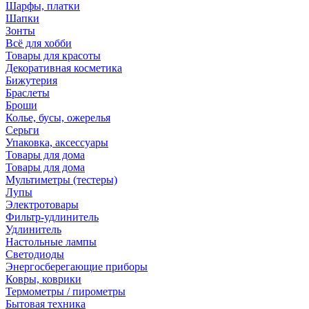
Шарфы, платки
Шапки
Зонты
Всё для хобби
Товары для красоты
Декоративная косметика
Бижутерия
Браслеты
Броши
Колье, бусы, ожерелья
Серьги
Упаковка, аксессуары
Товары для дома
Товары для дома
Мультиметры (тестеры)
Лупы
Электротовары
Фильтр-удлинитель
Удлинитель
Настольные лампы
Светодиоды
Энергосберегающие приборы
Ковры, коврики
Термометры / пирометры
Бытовая техника