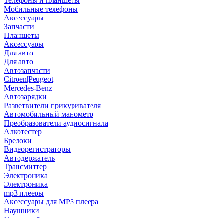
Телефоны и планшеты
Мобильные телефоны
Аксессуары
Запчасти
Планшеты
Аксессуары
Для авто
Для авто
Автозапчасти
Citroen|Peugeot
Mercedes-Benz
Автозарядки
Разветвители прикуривателя
Автомобильный манометр
Преобразователи аудиосигнала
Алкотестер
Брелоки
Видеорегистраторы
Автодержатель
Трансмиттер
Электроника
Электроника
mp3 плееры
Аксессуары для MP3 плеера
Наушники