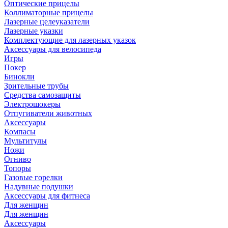
Оптические прицелы
Коллиматорные прицелы
Лазерные целеуказатели
Лазерные указки
Комплектующие для лазерных указок
Аксессуары для велосипеда
Игры
Покер
Бинокли
Зрительные трубы
Средства самозащиты
Электрошокеры
Отпугиватели животных
Аксессуары
Компасы
Мультитулы
Ножи
Огниво
Топоры
Газовые горелки
Надувные подушки
Аксессуары для фитнеса
Для женщин
Для женщин
Аксессуары