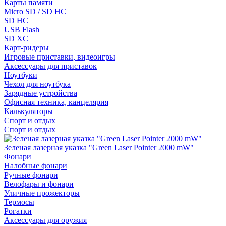
Карты памяти
Micro SD / SD HC
SD HC
USB Flash
SD XC
Карт-ридеры
Игровые приставки, видеоигры
Аксессуары для приставок
Ноутбуки
Чехол для ноутбука
Зарядные устройства
Офисная техника, канцелярия
Калькуляторы
Спорт и отдых
Спорт и отдых
Зеленая лазерная указка "Green Laser Pointer 2000 mW"
Фонари
Налобные фонари
Ручные фонари
Велофары и фонари
Уличные прожекторы
Термосы
Рогатки
Аксессуары для оружия