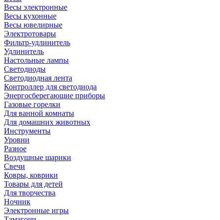
Весы электронные
Весы кухонные
Весы ювелирные
Электротовары
Фильтр-удлинитель
Удлинитель
Настольные лампы
Светодиоды
Светодиодная лента
Контроллер для светодиода
Энергосберегающие приборы
Газовые горелки
Для ванной комнаты
Для домашних животных
Инструменты
Уровни
Разное
Воздушные шарики
Свечи
Ковры, коврики
Товары для детей
Для творчества
Ночник
Электронные игры
Тамагочи