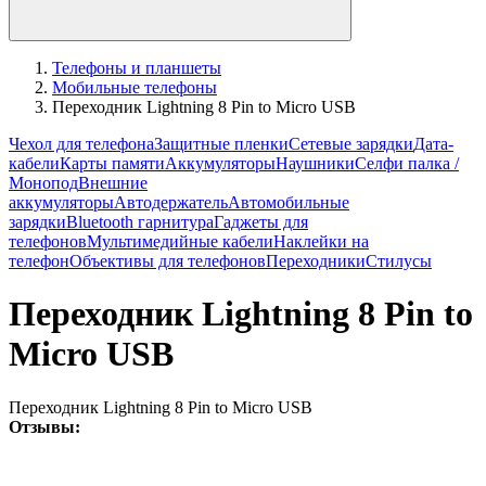
Телефоны и планшеты
Мобильные телефоны
Переходник Lightning 8 Pin to Micro USB
Чехол для телефона
Защитные пленки
Сетевые зарядки
Дата-
кабели
Карты памяти
Аккумуляторы
Наушники
Селфи палка /
Монопод
Внешние
аккумуляторы
Автодержатель
Автомобильные
зарядки
Bluetooth гарнитура
Гаджеты для
телефонов
Мультимедийные кабели
Наклейки на
телефон
Объективы для телефонов
Переходники
Стилусы
Переходник Lightning 8 Pin to
Micro USB
Переходник Lightning 8 Pin to Micro USB
Отзывы: