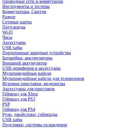
Проводные сети и коммутация
Инструменты и тестеры
Коммутаторы, Свитчи
Разное
Сетевые карты
Патч-корды
Wi-Fi
Часы
Аксессуары
USB хабы
Портативные зарядные устройства
Батарейки, аккумуляторы
Внешний аккумулятор
USB периферия и аксессуары
Мультимедийные кабели
Мультимедийные кабели для телевизоров
Игровые приставки, видеоигры
Аксессуары для приставок
Геймпад для Xbox
Геймпад для PS3
PSP
Геймпад для PS4
Рули, джойстики, геймпады
USB хабы
Подставки, системы охлаждения