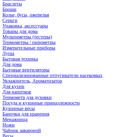
Браслеты
Броши
Колье, бусы, ожерелья
Серьги
Упаковка, аксессуары
Товары для дома
Мультиметры (тестеры)
Термометры / пирометры
Измерительные приборы
Лупы
Бытовая техника
Для дома
Бытовые вентиляторы
Специализированные отпугиватели насекомых
Увлажнитель, Ароматизатор
Для кухни
Для напитков
Термометр для духовки
Посуда и кухонные принадлежности
Кухонные весы
Баночки для хранения
Менажница
Ножи
Чайник завароной
Весы