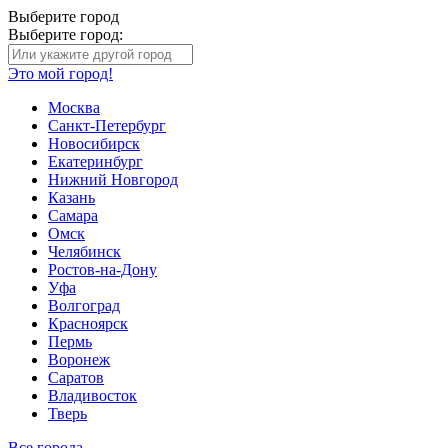
Выберите город
Выберите город:
Это мой город!
Москва
Санкт-Петербург
Новосибирск
Екатеринбург
Нижний Новгород
Казань
Самара
Омск
Челябинск
Ростов-на-Дону
Уфа
Волгоград
Красноярск
Пермь
Воронеж
Саратов
Владивосток
Тверь
Все города