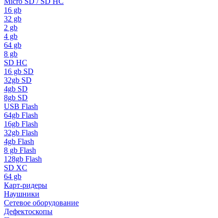
Micro SD / SD HC
16 gb
32 gb
2 gb
4 gb
64 gb
8 gb
SD HC
16 gb SD
32gb SD
4gb SD
8gb SD
USB Flash
64gb Flash
16gb Flash
32gb Flash
4gb Flash
8 gb Flash
128gb Flash
SD XC
64 gb
Карт-ридеры
Наушники
Сетевое оборудование
Дефектоскопы