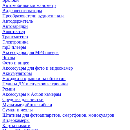
Брелоки
Автомобильный манометр
Видеорегистраторы
Преобразователи аудиосигнала
Автодержатель
Автозарядки
Алкотестер
Трансмиттер
Электроника
mp3 плееры
Аксессуары для MP3 плеера
Чехлы
Фото и видео
Акссесуары для фото и видеокамер
Аккумуляторы
Насадки и крышки на объектив
Пульты ДУ и спусковые тросики
Ремни
Аксессуары к Action камерам
Средства для чистки
Мультимедийные кабели
Сумки и чехлы
Штативы для фотоаппаратов, смартфонов, монокуляров
Видеокамеры
Карты памяти