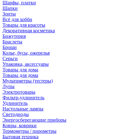
Шарфы, платки
Шапки
Зонты
Всё для хобби
Товары для красоты
Декоративная косметика
Бижутерия
Браслеты
Броши
Колье, бусы, ожерелья
Серьги
Упаковка, аксессуары
Товары для дома
Товары для дома
Мультиметры (тестеры)
Лупы
Электротовары
Фильтр-удлинитель
Удлинитель
Настольные лампы
Светодиоды
Энергосберегающие приборы
Ковры, коврики
Термометры / пирометры
Бытовая техника