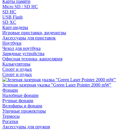
Карты памяти
Micro SD / SD HC
SD HC
USB Flash
SD XC
Карт-ридеры
Игровые приставки, видеоигры
Аксессуары для приставок
Ноутбуки
Чехол для ноутбука
Зарядные устройства
Офисная техника, канцелярия
Калькуляторы
Спорт и отдых
Спорт и отдых
Зеленая лазерная указка "Green Laser Pointer 2000 mW"
Фонари
Налобные фонари
Ручные фонари
Велофары и фонари
Уличные прожекторы
Термосы
Рогатки
Аксессуары для оружия