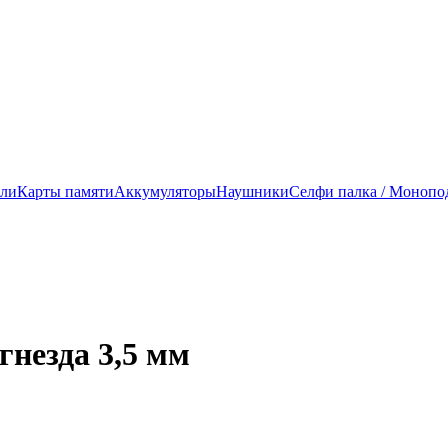
ели
Карты памяти
Аккумуляторы
Наушники
Селфи палка / Монопо
гнезда 3,5 мм