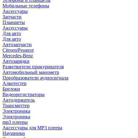
Телефоны и планшеты
Мобильные телефоны
Аксессуары
Запчасти
Планшеты
Аксессуары
Для авто
Для авто
Автозапчасти
Citroen|Peugeot
Mercedes-Benz
Автозарядки
Разветвители прикуривателя
Автомобильный манометр
Преобразователи аудиосигнала
Алкотестер
Брелоки
Видеорегистраторы
Автодержатель
Трансмиттер
Электроника
Электроника
mp3 плееры
Аксессуары для MP3 плеера
Наушники