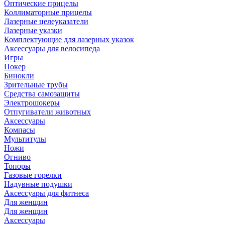
Оптические прицелы
Коллиматорные прицелы
Лазерные целеуказатели
Лазерные указки
Комплектующие для лазерных указок
Аксессуары для велосипеда
Игры
Покер
Бинокли
Зрительные трубы
Средства самозащиты
Электрошокеры
Отпугиватели животных
Аксессуары
Компасы
Мультитулы
Ножи
Огниво
Топоры
Газовые горелки
Надувные подушки
Аксессуары для фитнеса
Для женщин
Для женщин
Аксессуары