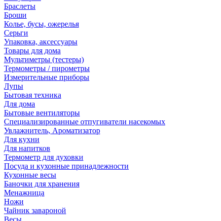
Браслеты
Броши
Колье, бусы, ожерелья
Серьги
Упаковка, аксессуары
Товары для дома
Мультиметры (тестеры)
Термометры / пирометры
Измерительные приборы
Лупы
Бытовая техника
Для дома
Бытовые вентиляторы
Специализированные отпугиватели насекомых
Увлажнитель, Ароматизатор
Для кухни
Для напитков
Термометр для духовки
Посуда и кухонные принадлежности
Кухонные весы
Баночки для хранения
Менажница
Ножи
Чайник завароной
Весы