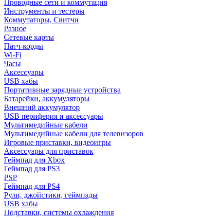
Проводные сети и коммутация
Инструменты и тестеры
Коммутаторы, Свитчи
Разное
Сетевые карты
Патч-корды
Wi-Fi
Часы
Аксессуары
USB хабы
Портативные зарядные устройства
Батарейки, аккумуляторы
Внешний аккумулятор
USB периферия и аксессуары
Мультимедийные кабели
Мультимедийные кабели для телевизоров
Игровые приставки, видеоигры
Аксессуары для приставок
Геймпад для Xbox
Геймпад для PS3
PSP
Геймпад для PS4
Рули, джойстики, геймпады
USB хабы
Подставки, системы охлаждения