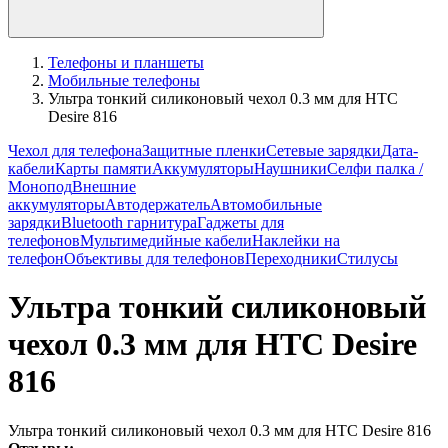
Телефоны и планшеты
Мобильные телефоны
Ультра тонкий силиконовый чехол 0.3 мм для HTC
Desire 816
Чехол для телефона
Защитные пленки
Сетевые зарядки
Дата-
кабели
Карты памяти
Аккумуляторы
Наушники
Селфи палка /
Монопод
Внешние
аккумуляторы
Автодержатель
Автомобильные
зарядки
Bluetooth гарнитура
Гаджеты для
телефонов
Мультимедийные кабели
Наклейки на
телефон
Объективы для телефонов
Переходники
Стилусы
Ультра тонкий силиконовый
чехол 0.3 мм для HTC Desire
816
Ультра тонкий силиконовый чехол 0.3 мм для HTC Desire 816