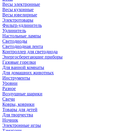
Весы электронные
Весы кухонные
Весы ювелирные
Электротовары
Фильтр-удлинитель
Удлинитель
Настольные лампы
Светодиоды
Светодиодная лента
Контроллер для светодиода
Энергосберегающие приборы
Газовые горелки
Для ванной комнаты
Для домашних животных
Инструменты
Уровни
Разное
Воздушные шарики
Свечи
Ковры, коврики
Товары для детей
Для творчества
Ночник
Электронные игры
Тамагочи