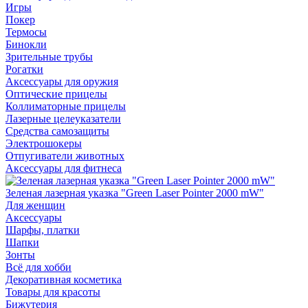
Игры
Покер
Термосы
Бинокли
Зрительные трубы
Рогатки
Аксессуары для оружия
Оптические прицелы
Коллиматорные прицелы
Лазерные целеуказатели
Средства самозащиты
Электрошокеры
Отпугиватели животных
Аксессуары для фитнеса
Зеленая лазерная указка "Green Laser Pointer 2000 mW"
Для женщин
Аксессуары
Шарфы, платки
Шапки
Зонты
Всё для хобби
Декоративная косметика
Товары для красоты
Бижутерия