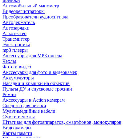
Брелоки
Автомобильный манометр
Видеорегистраторы
Преобразователи аудиосигнала
Автодержатель
Автозарядки
Алкотестер
Трансмиттер
Электроника
mp3 плееры
Аксессуары для MP3 плеера
Чехлы
Фото и видео
Акссесуары для фото и видеокамер
Аккумуляторы
Насадки и крышки на объектив
Пульты ДУ и спусковые тросики
Ремни
Аксессуары к Action камерам
Средства для чистки
Мультимедийные кабели
Сумки и чехлы
Штативы для фотоаппаратов, смартфонов, монокуляров
Видеокамеры
Карты памяти