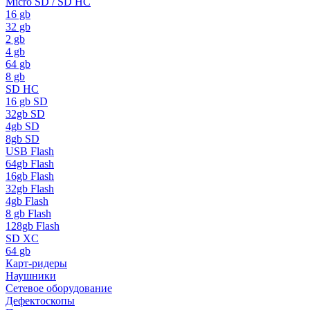
Micro SD / SD HC
16 gb
32 gb
2 gb
4 gb
64 gb
8 gb
SD HC
16 gb SD
32gb SD
4gb SD
8gb SD
USB Flash
64gb Flash
16gb Flash
32gb Flash
4gb Flash
8 gb Flash
128gb Flash
SD XC
64 gb
Карт-ридеры
Наушники
Сетевое оборудование
Дефектоскопы