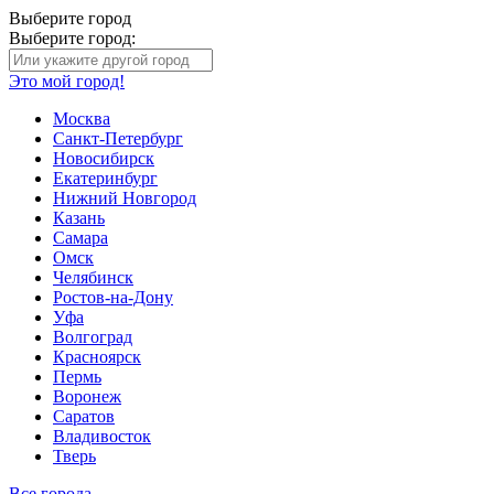
Выберите город
Выберите город:
Это мой город!
Москва
Санкт-Петербург
Новосибирск
Екатеринбург
Нижний Новгород
Казань
Самара
Омск
Челябинск
Ростов-на-Дону
Уфа
Волгоград
Красноярск
Пермь
Воронеж
Саратов
Владивосток
Тверь
Все города