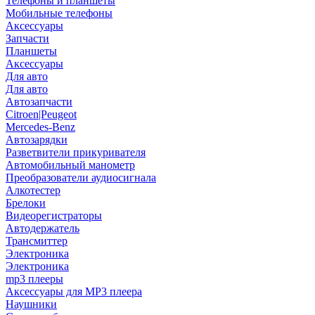
Телефоны и планшеты
Мобильные телефоны
Аксессуары
Запчасти
Планшеты
Аксессуары
Для авто
Для авто
Автозапчасти
Citroen|Peugeot
Mercedes-Benz
Автозарядки
Разветвители прикуривателя
Автомобильный манометр
Преобразователи аудиосигнала
Алкотестер
Брелоки
Видеорегистраторы
Автодержатель
Трансмиттер
Электроника
Электроника
mp3 плееры
Аксессуары для MP3 плеера
Наушники