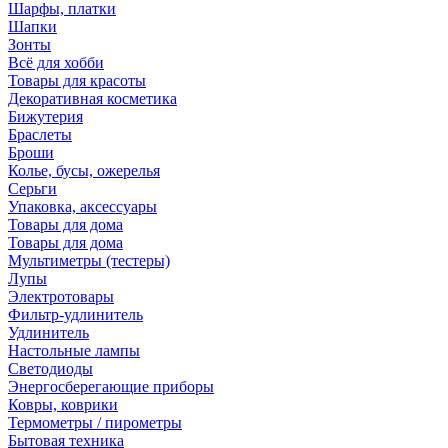
Шарфы, платки
Шапки
Зонты
Всё для хобби
Товары для красоты
Декоративная косметика
Бижутерия
Браслеты
Броши
Колье, бусы, ожерелья
Серьги
Упаковка, аксессуары
Товары для дома
Товары для дома
Мультиметры (тестеры)
Лупы
Электротовары
Фильтр-удлинитель
Удлинитель
Настольные лампы
Светодиоды
Энергосберегающие приборы
Ковры, коврики
Термометры / пирометры
Бытовая техника