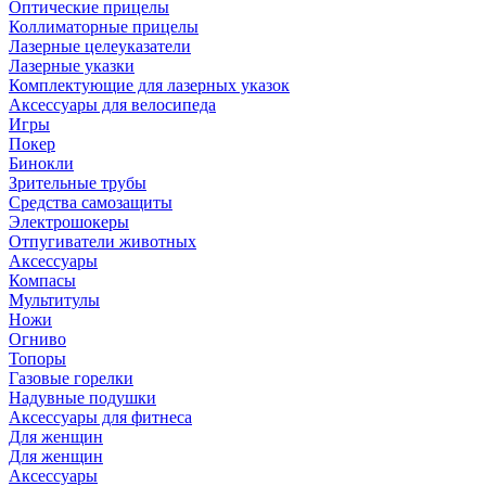
Оптические прицелы
Коллиматорные прицелы
Лазерные целеуказатели
Лазерные указки
Комплектующие для лазерных указок
Аксессуары для велосипеда
Игры
Покер
Бинокли
Зрительные трубы
Средства самозащиты
Электрошокеры
Отпугиватели животных
Аксессуары
Компасы
Мультитулы
Ножи
Огниво
Топоры
Газовые горелки
Надувные подушки
Аксессуары для фитнеса
Для женщин
Для женщин
Аксессуары