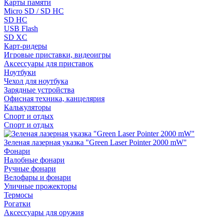
Карты памяти
Micro SD / SD HC
SD HC
USB Flash
SD XC
Карт-ридеры
Игровые приставки, видеоигры
Аксессуары для приставок
Ноутбуки
Чехол для ноутбука
Зарядные устройства
Офисная техника, канцелярия
Калькуляторы
Спорт и отдых
Спорт и отдых
Зеленая лазерная указка "Green Laser Pointer 2000 mW"
Фонари
Налобные фонари
Ручные фонари
Велофары и фонари
Уличные прожекторы
Термосы
Рогатки
Аксессуары для оружия