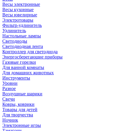
Весы электронные
Весы кухонные
Весы ювелирные
Электротовары
Фильтр-удлинитель
Удлинитель
Настольные лампы
Светодиоды
Светодиодная лента
Контроллер для светодиода
Энергосберегающие приборы
Газовые горелки
Для ванной комнаты
Для домашних животных
Инструменты
Уровни
Разное
Воздушные шарики
Свечи
Ковры, коврики
Товары для детей
Для творчества
Ночник
Электронные игры
Тамагочи