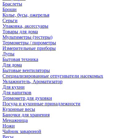
Браслеты
Броши
Колье, бусы, ожерелья
Серьги
Упаковка, аксессуары
Товары для дома
Мультиметры (тестеры)
Термометры / пирометры
Измерительные приборы
Лупы
Бытовая техника
Для дома
Бытовые вентиляторы
Специализированные отпугиватели насекомых
Увлажнитель, Ароматизатор
Для кухни
Для напитков
Термометр для духовки
Посуда и кухонные принадлежности
Кухонные весы
Баночки для хранения
Менажница
Ножи
Чайник завароной
Весы