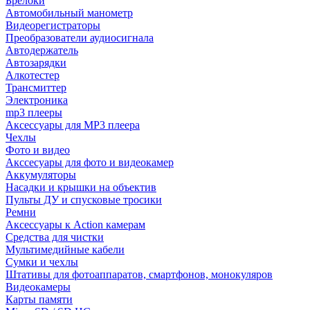
Брелоки
Автомобильный манометр
Видеорегистраторы
Преобразователи аудиосигнала
Автодержатель
Автозарядки
Алкотестер
Трансмиттер
Электроника
mp3 плееры
Аксессуары для MP3 плеера
Чехлы
Фото и видео
Акссесуары для фото и видеокамер
Аккумуляторы
Насадки и крышки на объектив
Пульты ДУ и спусковые тросики
Ремни
Аксессуары к Action камерам
Средства для чистки
Мультимедийные кабели
Сумки и чехлы
Штативы для фотоаппаратов, смартфонов, монокуляров
Видеокамеры
Карты памяти