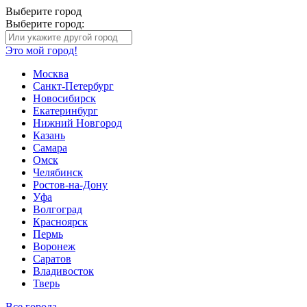
Выберите город
Выберите город:
Это мой город!
Москва
Санкт-Петербург
Новосибирск
Екатеринбург
Нижний Новгород
Казань
Самара
Омск
Челябинск
Ростов-на-Дону
Уфа
Волгоград
Красноярск
Пермь
Воронеж
Саратов
Владивосток
Тверь
Все города