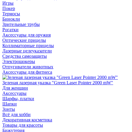
Игры
Покер
Термосы
Бинокли
Зрительные трубы
Рогатки
Аксессуары для оружия
Оптические прицелы
Коллиматорные прицелы
Лазерные целеуказатели
Средства самозащиты
Электрошокеры
Отпугиватели животных
Аксессуары для фитнеса
Зеленая лазерная указка "Green Laser Pointer 2000 mW"
Для женщин
Аксессуары
Шарфы, платки
Шапки
Зонты
Всё для хобби
Декоративная косметика
Товары для красоты
Бижутерия