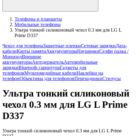
Телефоны и планшеты
Мобильные телефоны
Ультра тонкий силиконовый чехол 0.3 мм для LG L
Prime D337
Чехол для телефона
Защитные пленки
Сетевые зарядки
Дата-
кабели
Карты памяти
Аккумуляторы
Наушники
Селфи палка /
Монопод
Внешние
аккумуляторы
Автодержатель
Автомобильные
зарядки
Bluetooth гарнитура
Гаджеты для
телефонов
Мультимедийные кабели
Наклейки на
телефон
Объективы для телефонов
Переходники
Стилусы
Ультра тонкий силиконовый
чехол 0.3 мм для LG L Prime
D337
Ультра тонкий силиконовый чехол 0.3 мм для LG L Prime