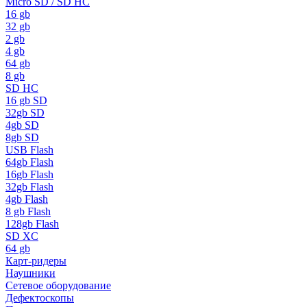
Micro SD / SD HC
16 gb
32 gb
2 gb
4 gb
64 gb
8 gb
SD HC
16 gb SD
32gb SD
4gb SD
8gb SD
USB Flash
64gb Flash
16gb Flash
32gb Flash
4gb Flash
8 gb Flash
128gb Flash
SD XC
64 gb
Карт-ридеры
Наушники
Сетевое оборудование
Дефектоскопы