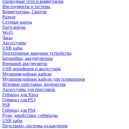
Проводные сети и коммутация
Инструменты и тестеры
Коммутаторы, Свитчи
Разное
Сетевые карты
Патч-корды
Wi-Fi
Часы
Аксессуары
USB хабы
Портативные зарядные устройства
Батарейки, аккумуляторы
Внешний аккумулятор
USB периферия и аксессуары
Мультимедийные кабели
Мультимедийные кабели для телевизоров
Игровые приставки, видеоигры
Аксессуары для приставок
Геймпад для Xbox
Геймпад для PS3
PSP
Геймпад для PS4
Рули, джойстики, геймпады
USB хабы
Подставки, системы охлаждения