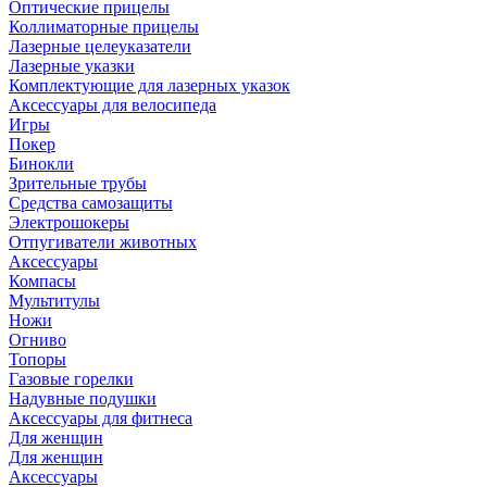
Оптические прицелы
Коллиматорные прицелы
Лазерные целеуказатели
Лазерные указки
Комплектующие для лазерных указок
Аксессуары для велосипеда
Игры
Покер
Бинокли
Зрительные трубы
Средства самозащиты
Электрошокеры
Отпугиватели животных
Аксессуары
Компасы
Мультитулы
Ножи
Огниво
Топоры
Газовые горелки
Надувные подушки
Аксессуары для фитнеса
Для женщин
Для женщин
Аксессуары