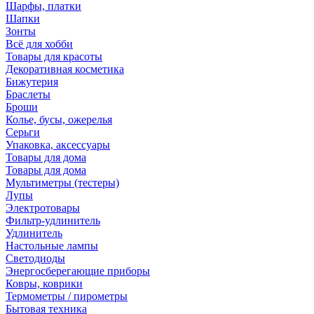
Шарфы, платки
Шапки
Зонты
Всё для хобби
Товары для красоты
Декоративная косметика
Бижутерия
Браслеты
Броши
Колье, бусы, ожерелья
Серьги
Упаковка, аксессуары
Товары для дома
Товары для дома
Мультиметры (тестеры)
Лупы
Электротовары
Фильтр-удлинитель
Удлинитель
Настольные лампы
Светодиоды
Энергосберегающие приборы
Ковры, коврики
Термометры / пирометры
Бытовая техника