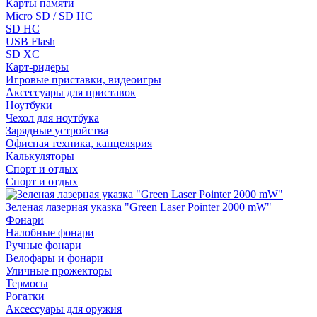
Карты памяти
Micro SD / SD HC
SD HC
USB Flash
SD XC
Карт-ридеры
Игровые приставки, видеоигры
Аксессуары для приставок
Ноутбуки
Чехол для ноутбука
Зарядные устройства
Офисная техника, канцелярия
Калькуляторы
Спорт и отдых
Спорт и отдых
Зеленая лазерная указка "Green Laser Pointer 2000 mW"
Фонари
Налобные фонари
Ручные фонари
Велофары и фонари
Уличные прожекторы
Термосы
Рогатки
Аксессуары для оружия