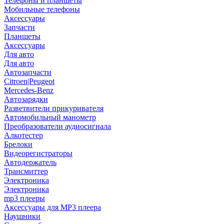
Телефоны и планшеты
Мобильные телефоны
Аксессуары
Запчасти
Планшеты
Аксессуары
Для авто
Для авто
Автозапчасти
Citroen|Peugeot
Mercedes-Benz
Автозарядки
Разветвители прикуривателя
Автомобильный манометр
Преобразователи аудиосигнала
Алкотестер
Брелоки
Видеорегистраторы
Автодержатель
Трансмиттер
Электроника
Электроника
mp3 плееры
Аксессуары для MP3 плеера
Наушники