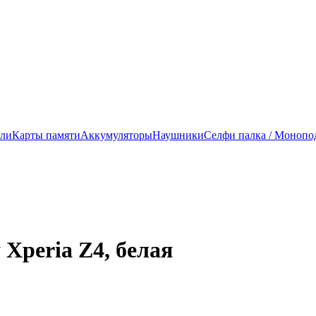
ели
Карты памяти
Аккумуляторы
Наушники
Селфи палка / Монопо
Xperia Z4, белая