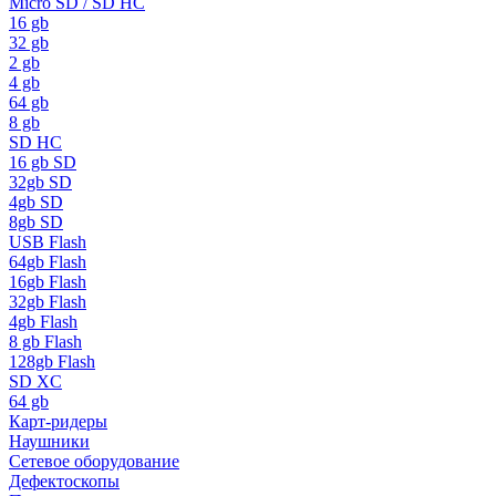
Micro SD / SD HC
16 gb
32 gb
2 gb
4 gb
64 gb
8 gb
SD HC
16 gb SD
32gb SD
4gb SD
8gb SD
USB Flash
64gb Flash
16gb Flash
32gb Flash
4gb Flash
8 gb Flash
128gb Flash
SD XC
64 gb
Карт-ридеры
Наушники
Сетевое оборудование
Дефектоскопы