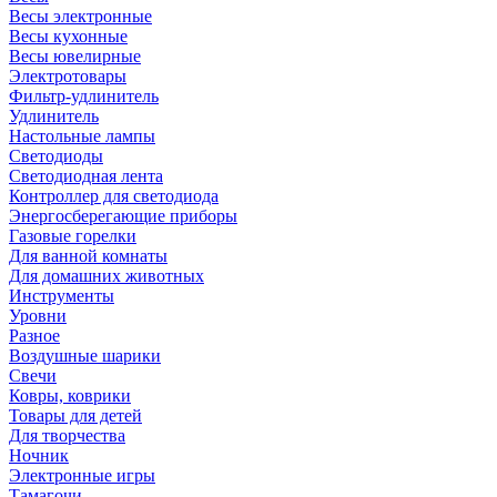
Весы электронные
Весы кухонные
Весы ювелирные
Электротовары
Фильтр-удлинитель
Удлинитель
Настольные лампы
Светодиоды
Светодиодная лента
Контроллер для светодиода
Энергосберегающие приборы
Газовые горелки
Для ванной комнаты
Для домашних животных
Инструменты
Уровни
Разное
Воздушные шарики
Свечи
Ковры, коврики
Товары для детей
Для творчества
Ночник
Электронные игры
Тамагочи