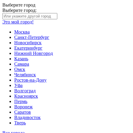
Выберите город
Выберите город:
Это мой город!
Москва
Санкт-Петербург
Новосибирск
Екатеринбург
Нижний Новгород
Казань
Самара
Омск
Челябинск
Ростов-на-Дону
Уфа
Волгоград
Красноярск
Пермь
Воронеж
Саратов
Владивосток
Тверь
Все города