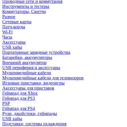
Проводные сети и коммутация
Инструменты и тестеры
Коммутаторы, Свитчи
Разное
Сетевые карты
Патч-корды
Wi-Fi
Часы
Аксессуары
USB хабы
Портативные зарядные устройства
Батарейки, аккумуляторы
Внешний аккумулятор
USB периферия и аксессуары
Мультимедийные кабели
Мультимедийные кабели для телевизоров
Игровые приставки, видеоигры
Аксессуары для приставок
Геймпад для Xbox
Геймпад для PS3
PSP
Геймпад для PS4
Рули, джойстики, геймпады
USB хабы
Подставки, системы охлаждения