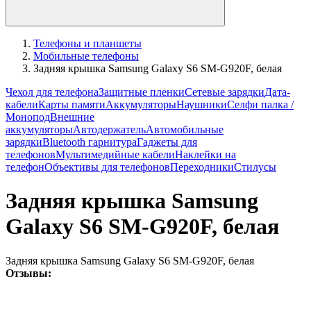
Телефоны и планшеты
Мобильные телефоны
Задняя крышка Samsung Galaxy S6 SM-G920F, белая
Чехол для телефона
Защитные пленки
Сетевые зарядки
Дата-
кабели
Карты памяти
Аккумуляторы
Наушники
Селфи палка /
Монопод
Внешние
аккумуляторы
Автодержатель
Автомобильные
зарядки
Bluetooth гарнитура
Гаджеты для
телефонов
Мультимедийные кабели
Наклейки на
телефон
Объективы для телефонов
Переходники
Стилусы
Задняя крышка Samsung
Galaxy S6 SM-G920F, белая
Задняя крышка Samsung Galaxy S6 SM-G920F, белая
Отзывы: