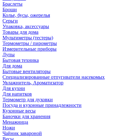
Браслеты
Броши
Колье, бусы, ожерелья
Серьги
Упаковка, аксессуары
Товары для дома
Мультиметры (тестеры)
Термометры / пирометры
Измерительные приборы
Лупы
Бытовая техника
Для дома
Бытовые вентиляторы
Специализированные отпугиватели насекомых
Увлажнитель, Ароматизатор
Для кухни
Для напитков
Термометр для духовки
Посуда и кухонные принадлежности
Кухонные весы
Баночки для хранения
Менажница
Ножи
Чайник завароной
Весы