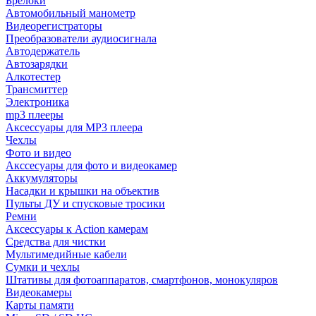
Брелоки
Автомобильный манометр
Видеорегистраторы
Преобразователи аудиосигнала
Автодержатель
Автозарядки
Алкотестер
Трансмиттер
Электроника
mp3 плееры
Аксессуары для MP3 плеера
Чехлы
Фото и видео
Акссесуары для фото и видеокамер
Аккумуляторы
Насадки и крышки на объектив
Пульты ДУ и спусковые тросики
Ремни
Аксессуары к Action камерам
Средства для чистки
Мультимедийные кабели
Сумки и чехлы
Штативы для фотоаппаратов, смартфонов, монокуляров
Видеокамеры
Карты памяти