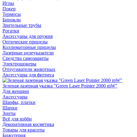
Игры
Покер
Термосы
Бинокли
Зрительные трубы
Рогатки
Аксессуары для оружия
Оптические прицелы
Коллиматорные прицелы
Лазерные целеуказатели
Средства самозащиты
Электрошокеры
Отпугиватели животных
Аксессуары для фитнеса
Зеленая лазерная указка "Green Laser Pointer 2000 mW"
Для женщин
Аксессуары
Шарфы, платки
Шапки
Зонты
Всё для хобби
Декоративная косметика
Товары для красоты
Бижутерия