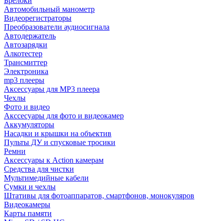
Брелоки
Автомобильный манометр
Видеорегистраторы
Преобразователи аудиосигнала
Автодержатель
Автозарядки
Алкотестер
Трансмиттер
Электроника
mp3 плееры
Аксессуары для MP3 плеера
Чехлы
Фото и видео
Акссесуары для фото и видеокамер
Аккумуляторы
Насадки и крышки на объектив
Пульты ДУ и спусковые тросики
Ремни
Аксессуары к Action камерам
Средства для чистки
Мультимедийные кабели
Сумки и чехлы
Штативы для фотоаппаратов, смартфонов, монокуляров
Видеокамеры
Карты памяти