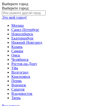
Выберите город
Выберите город:
Это мой город!
Москва
Санкт-Петербург
Новосибирск
Екатеринбург
Нижний Новгород
Казань
Самара
Омск
Челябинск
Ростов-на-Дону
Уфа
Волгоград
Красноярск
Пермь
Воронеж
Саратов
Владивосток
Тверь
Все города