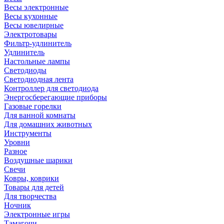
Весы электронные
Весы кухонные
Весы ювелирные
Электротовары
Фильтр-удлинитель
Удлинитель
Настольные лампы
Светодиоды
Светодиодная лента
Контроллер для светодиода
Энергосберегающие приборы
Газовые горелки
Для ванной комнаты
Для домашних животных
Инструменты
Уровни
Разное
Воздушные шарики
Свечи
Ковры, коврики
Товары для детей
Для творчества
Ночник
Электронные игры
Тамагочи