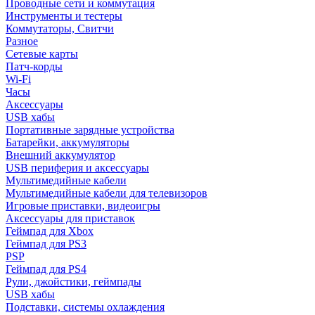
Проводные сети и коммутация
Инструменты и тестеры
Коммутаторы, Свитчи
Разное
Сетевые карты
Патч-корды
Wi-Fi
Часы
Аксессуары
USB хабы
Портативные зарядные устройства
Батарейки, аккумуляторы
Внешний аккумулятор
USB периферия и аксессуары
Мультимедийные кабели
Мультимедийные кабели для телевизоров
Игровые приставки, видеоигры
Аксессуары для приставок
Геймпад для Xbox
Геймпад для PS3
PSP
Геймпад для PS4
Рули, джойстики, геймпады
USB хабы
Подставки, системы охлаждения