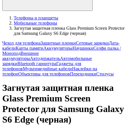
Телефоны и планшеты
Мобильные телефоны
Загнутая защитная пленка Glass Premium Screen Protector
для Samsung Galaxy S6 Edge (черная)
Чехол для телефона
Защитные пленки
Сетевые зарядки
Дата-
кабели
Карты памяти
Аккумуляторы
Наушники
Селфи палка /
Монопод
Внешние
аккумуляторы
Автодержатель
Автомобильные
зарядки
Bluetooth гарнитура
Гаджеты для
телефонов
Мультимедийные кабели
Наклейки на
телефон
Объективы для телефонов
Переходники
Стилусы
Загнутая защитная пленка
Glass Premium Screen
Protector для Samsung Galaxy
S6 Edge (черная)