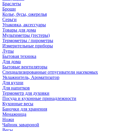
Браслеты
Броши
Колье, бусы, ожерелья
Серьги
Упаковка, аксессуары
Товары для дома
Мультиметры (тестеры)
Термометры / пирометры
Измерительные приборы
Лупы
Бытовая техника
Для дома
Бытовые вентиляторы
Специализированные отпугиватели насекомых
Увлажнитель, Ароматизатор
Для кухни
Для напитков
Термометр для духовки
Посуда и кухонные принадлежности
Кухонные весы
Баночки для хранения
Менажница
Ножи
Чайник завароной
Весы