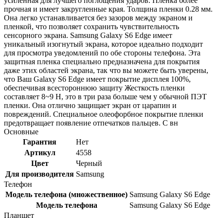
усиленная для лучшего поглощения ударов. Пленка более
прочная и имеет закругленные края. Толщина пленки 0.28 мм.
Она легко устанавливается без зазоров между экраном и
пленкой, что позволяет сохранить чувствительность
сенсорного экрана. Samsung Galaxy S6 Edge имеет
уникальный изогнутый экрана, которое идеально подходит
для просмотра уведомлений по обе стороны телефона. Эта
защитная пленка специально предназначена для покрытия
даже этих областей экрана, так что вы можете быть уверены,
что Ваш Galaxy S6 Edge имеет покрытие дисплея 100%,
обеспечивая всестороннюю защиту Жесткость пленки
составляет 8~9 H, это в три раза больше чем у обычной ПЭТ
пленки. Она отлично защищает экран от царапин и
повреждений. Специальное олеофорбное покрытие пленки
предотвращает появление отпечатков пальцев. С вн
Основные
Гарантия
Нет
Артикул
4558
Цвет
Черный
Для производителя
Samsung
Телефон
Модель телефона (множественное)
Samsung Galaxy S6 Edge
Модель телефона
Samsung Galaxy S6 Edge
Планшет