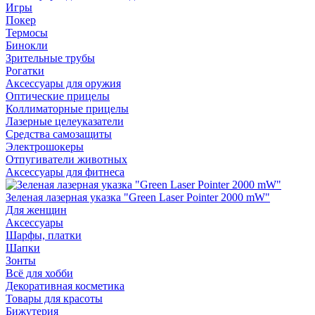
Игры
Покер
Термосы
Бинокли
Зрительные трубы
Рогатки
Аксессуары для оружия
Оптические прицелы
Коллиматорные прицелы
Лазерные целеуказатели
Средства самозащиты
Электрошокеры
Отпугиватели животных
Аксессуары для фитнеса
Зеленая лазерная указка "Green Laser Pointer 2000 mW"
Для женщин
Аксессуары
Шарфы, платки
Шапки
Зонты
Всё для хобби
Декоративная косметика
Товары для красоты
Бижутерия