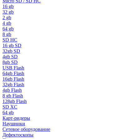
Micro SD / SD HC
16 gb
32 gb
2 gb
4 gb
64 gb
8 gb
SD HC
16 gb SD
32gb SD
4gb SD
8gb SD
USB Flash
64gb Flash
16gb Flash
32gb Flash
4gb Flash
8 gb Flash
128gb Flash
SD XC
64 gb
Карт-ридеры
Наушники
Сетевое оборудование
Дефектоскопы