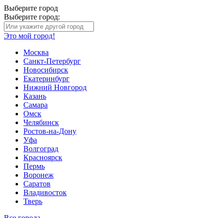
Выберите город
Выберите город:
Это мой город!
Москва
Санкт-Петербург
Новосибирск
Екатеринбург
Нижний Новгород
Казань
Самара
Омск
Челябинск
Ростов-на-Дону
Уфа
Волгоград
Красноярск
Пермь
Воронеж
Саратов
Владивосток
Тверь
Все города