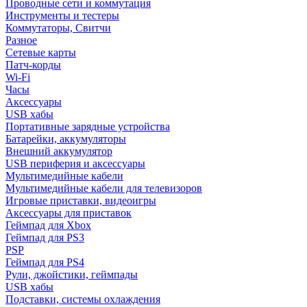
Проводные сети и коммутация
Инструменты и тестеры
Коммутаторы, Свитчи
Разное
Сетевые карты
Патч-корды
Wi-Fi
Часы
Аксессуары
USB хабы
Портативные зарядные устройства
Батарейки, аккумуляторы
Внешний аккумулятор
USB периферия и аксессуары
Мультимедийные кабели
Мультимедийные кабели для телевизоров
Игровые приставки, видеоигры
Аксессуары для приставок
Геймпад для Xbox
Геймпад для PS3
PSP
Геймпад для PS4
Рули, джойстики, геймпады
USB хабы
Подставки, системы охлаждения