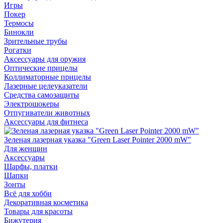
Игры
Покер
Термосы
Бинокли
Зрительные трубы
Рогатки
Аксессуары для оружия
Оптические прицелы
Коллиматорные прицелы
Лазерные целеуказатели
Средства самозащиты
Электрошокеры
Отпугиватели животных
Аксессуары для фитнеса
Зеленая лазерная указка "Green Laser Pointer 2000 mW"
Для женщин
Аксессуары
Шарфы, платки
Шапки
Зонты
Всё для хобби
Декоративная косметика
Товары для красоты
Бижутерия