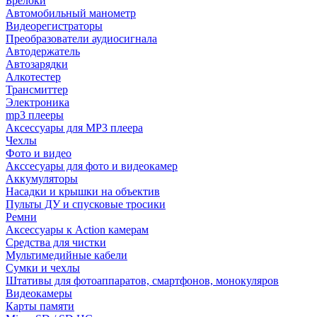
Брелоки
Автомобильный манометр
Видеорегистраторы
Преобразователи аудиосигнала
Автодержатель
Автозарядки
Алкотестер
Трансмиттер
Электроника
mp3 плееры
Аксессуары для MP3 плеера
Чехлы
Фото и видео
Акссесуары для фото и видеокамер
Аккумуляторы
Насадки и крышки на объектив
Пульты ДУ и спусковые тросики
Ремни
Аксессуары к Action камерам
Средства для чистки
Мультимедийные кабели
Сумки и чехлы
Штативы для фотоаппаратов, смартфонов, монокуляров
Видеокамеры
Карты памяти