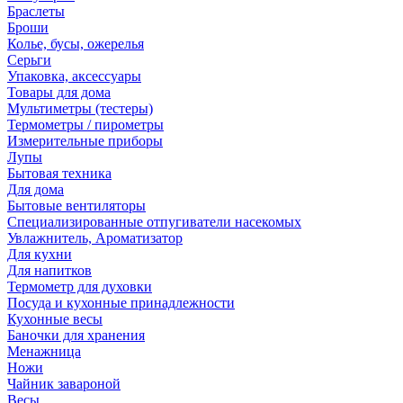
Браслеты
Броши
Колье, бусы, ожерелья
Серьги
Упаковка, аксессуары
Товары для дома
Мультиметры (тестеры)
Термометры / пирометры
Измерительные приборы
Лупы
Бытовая техника
Для дома
Бытовые вентиляторы
Специализированные отпугиватели насекомых
Увлажнитель, Ароматизатор
Для кухни
Для напитков
Термометр для духовки
Посуда и кухонные принадлежности
Кухонные весы
Баночки для хранения
Менажница
Ножи
Чайник завароной
Весы