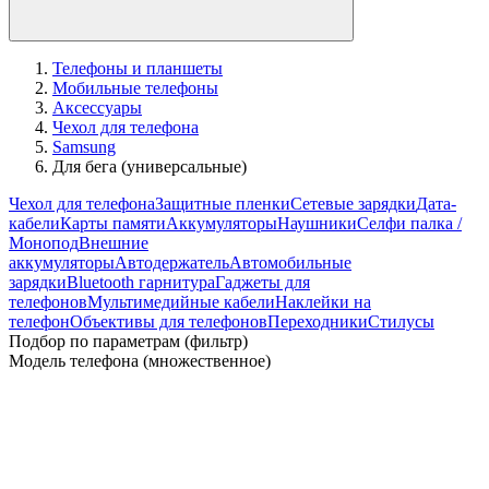
Телефоны и планшеты
Мобильные телефоны
Аксессуары
Чехол для телефона
Samsung
Для бега (универсальные)
Чехол для телефона
Защитные пленки
Сетевые зарядки
Дата-
кабели
Карты памяти
Аккумуляторы
Наушники
Селфи палка /
Монопод
Внешние
аккумуляторы
Автодержатель
Автомобильные
зарядки
Bluetooth гарнитура
Гаджеты для
телефонов
Мультимедийные кабели
Наклейки на
телефон
Объективы для телефонов
Переходники
Стилусы
Подбор по параметрам (фильтр)
Модель телефона (множественное)