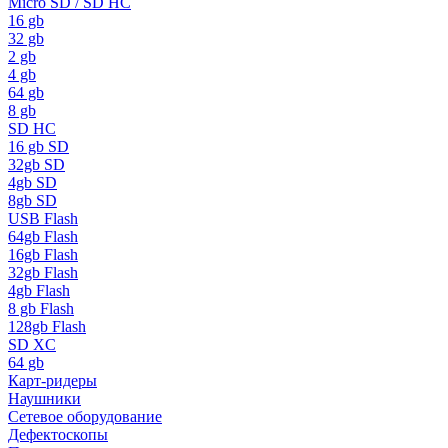
Micro SD / SD HC
16 gb
32 gb
2 gb
4 gb
64 gb
8 gb
SD HC
16 gb SD
32gb SD
4gb SD
8gb SD
USB Flash
64gb Flash
16gb Flash
32gb Flash
4gb Flash
8 gb Flash
128gb Flash
SD XC
64 gb
Карт-ридеры
Наушники
Сетевое оборудование
Дефектоскопы