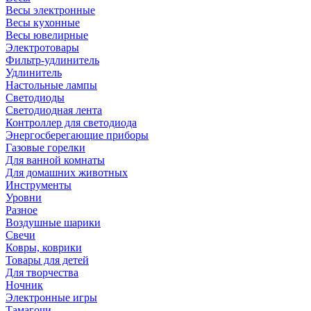
Весы электронные
Весы кухонные
Весы ювелирные
Электротовары
Фильтр-удлинитель
Удлинитель
Настольные лампы
Светодиоды
Светодиодная лента
Контроллер для светодиода
Энергосберегающие приборы
Газовые горелки
Для ванной комнаты
Для домашних животных
Инструменты
Уровни
Разное
Воздушные шарики
Свечи
Ковры, коврики
Товары для детей
Для творчества
Ночник
Электронные игры
Тамагочи