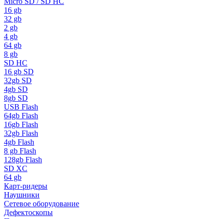
Micro SD / SD HC
16 gb
32 gb
2 gb
4 gb
64 gb
8 gb
SD HC
16 gb SD
32gb SD
4gb SD
8gb SD
USB Flash
64gb Flash
16gb Flash
32gb Flash
4gb Flash
8 gb Flash
128gb Flash
SD XC
64 gb
Карт-ридеры
Наушники
Сетевое оборудование
Дефектоскопы