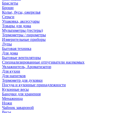
Браслеты
Броши
Колье, бусы, ожерелья
Серьги
Упаковка, аксессуары
Товары для дома
Мультиметры (тестеры)
Термометры / пирометры
Измерительные приборы
Лупы
Бытовая техника
Для дома
Бытовые вентиляторы
Специализированные отпугиватели насекомых
Увлажнитель, Ароматизатор
Для кухни
Для напитков
Термометр для духовки
Посуда и кухонные принадлежности
Кухонные весы
Баночки для хранения
Менажница
Ножи
Чайник завароной
Весы