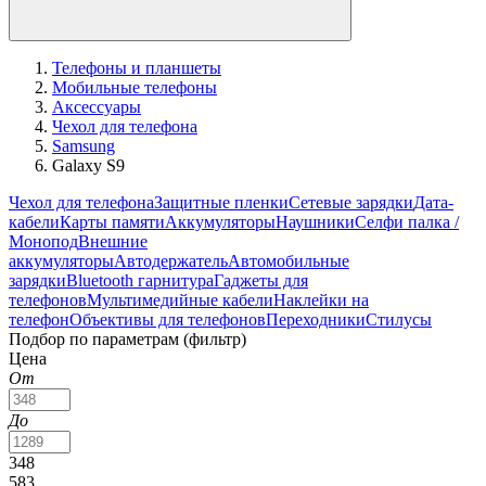
Телефоны и планшеты
Мобильные телефоны
Аксессуары
Чехол для телефона
Samsung
Galaxy S9
Чехол для телефона
Защитные пленки
Сетевые зарядки
Дата-
кабели
Карты памяти
Аккумуляторы
Наушники
Селфи палка /
Монопод
Внешние
аккумуляторы
Автодержатель
Автомобильные
зарядки
Bluetooth гарнитура
Гаджеты для
телефонов
Мультимедийные кабели
Наклейки на
телефон
Объективы для телефонов
Переходники
Стилусы
Подбор по параметрам (фильтр)
Цена
От
До
348
583