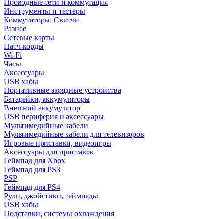
Проводные сети и коммутация
Инструменты и тестеры
Коммутаторы, Свитчи
Разное
Сетевые карты
Патч-корды
Wi-Fi
Часы
Аксессуары
USB хабы
Портативные зарядные устройства
Батарейки, аккумуляторы
Внешний аккумулятор
USB периферия и аксессуары
Мультимедийные кабели
Мультимедийные кабели для телевизоров
Игровые приставки, видеоигры
Аксессуары для приставок
Геймпад для Xbox
Геймпад для PS3
PSP
Геймпад для PS4
Рули, джойстики, геймпады
USB хабы
Подставки, системы охлаждения