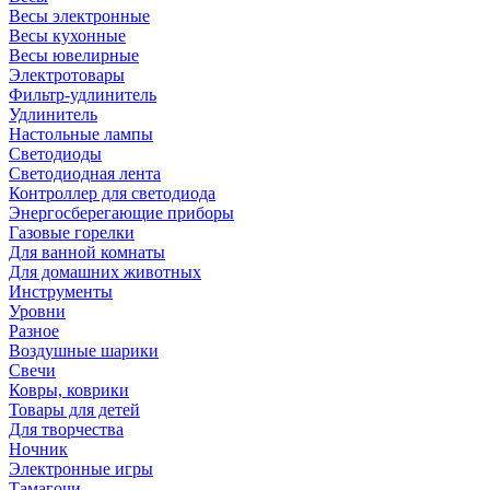
Весы электронные
Весы кухонные
Весы ювелирные
Электротовары
Фильтр-удлинитель
Удлинитель
Настольные лампы
Светодиоды
Светодиодная лента
Контроллер для светодиода
Энергосберегающие приборы
Газовые горелки
Для ванной комнаты
Для домашних животных
Инструменты
Уровни
Разное
Воздушные шарики
Свечи
Ковры, коврики
Товары для детей
Для творчества
Ночник
Электронные игры
Тамагочи