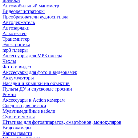
Брелоки
Автомобильный манометр
Видеорегистраторы
Преобразователи аудиосигнала
Автодержатель
Автозарядки
Алкотестер
Трансмиттер
Электроника
mp3 плееры
Аксессуары для MP3 плеера
Чехлы
Фото и видео
Акссесуары для фото и видеокамер
Аккумуляторы
Насадки и крышки на объектив
Пульты ДУ и спусковые тросики
Ремни
Аксессуары к Action камерам
Средства для чистки
Мультимедийные кабели
Сумки и чехлы
Штативы для фотоаппаратов, смартфонов, монокуляров
Видеокамеры
Карты памяти