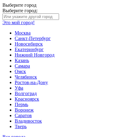
Выберите город
Выберите город:
Это мой город!
Москва
Санкт-Петербург
Новосибирск
Екатеринбург
Нижний Новгород
Казань
Самара
Омск
Челябинск
Ростов-на-Дону
Уфа
Волгоград
Красноярск
Пермь
Воронеж
Саратов
Владивосток
Тверь
Все города