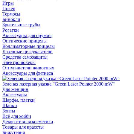
Игры
Покер
Термосы
Бинокли
Зрительные трубы
Рогатки
Аксессуары для оружия
Оптические прицелы
Коллиматорные прицелы
Лазерные целеуказатели
Средства самозащиты
Электрошокеры
Отпугиватели животных
Аксессуары для фитнеса
Зеленая лазерная указка "Green Laser Pointer 2000 mW"
Для женщин
Аксессуары
Шарфы, платки
Шапки
Зонты
Всё для хобби
Декоративная косметика
Товары для красоты
Бижутерия