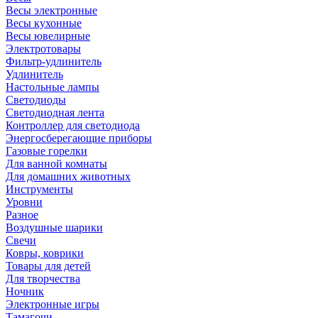
Весы электронные
Весы кухонные
Весы ювелирные
Электротовары
Фильтр-удлинитель
Удлинитель
Настольные лампы
Светодиоды
Светодиодная лента
Контроллер для светодиода
Энергосберегающие приборы
Газовые горелки
Для ванной комнаты
Для домашних животных
Инструменты
Уровни
Разное
Воздушные шарики
Свечи
Ковры, коврики
Товары для детей
Для творчества
Ночник
Электронные игры
Тамагочи