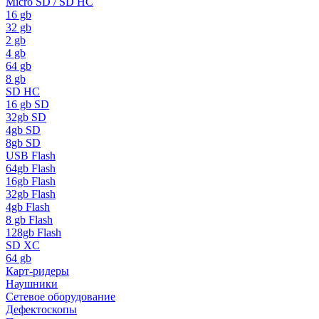
Micro SD / SD HC
16 gb
32 gb
2 gb
4 gb
64 gb
8 gb
SD HC
16 gb SD
32gb SD
4gb SD
8gb SD
USB Flash
64gb Flash
16gb Flash
32gb Flash
4gb Flash
8 gb Flash
128gb Flash
SD XC
64 gb
Карт-ридеры
Наушники
Сетевое оборудование
Дефектоскопы