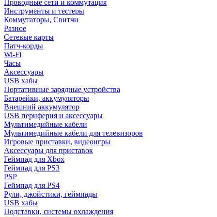
Проводные сети и коммутация
Инструменты и тестеры
Коммутаторы, Свитчи
Разное
Сетевые карты
Патч-корды
Wi-Fi
Часы
Аксессуары
USB хабы
Портативные зарядные устройства
Батарейки, аккумуляторы
Внешний аккумулятор
USB периферия и аксессуары
Мультимедийные кабели
Мультимедийные кабели для телевизоров
Игровые приставки, видеоигры
Аксессуары для приставок
Геймпад для Xbox
Геймпад для PS3
PSP
Геймпад для PS4
Рули, джойстики, геймпады
USB хабы
Подставки, системы охлаждения