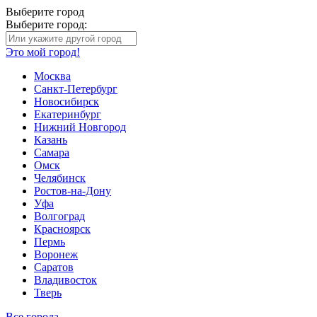
Выберите город
Выберите город:
Это мой город!
Москва
Санкт-Петербург
Новосибирск
Екатеринбург
Нижний Новгород
Казань
Самара
Омск
Челябинск
Ростов-на-Дону
Уфа
Волгоград
Красноярск
Пермь
Воронеж
Саратов
Владивосток
Тверь
Все города