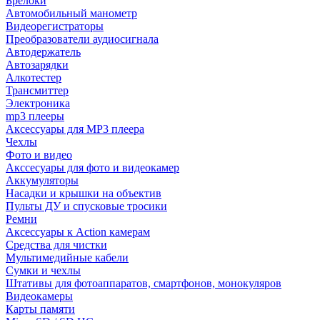
Брелоки
Автомобильный манометр
Видеорегистраторы
Преобразователи аудиосигнала
Автодержатель
Автозарядки
Алкотестер
Трансмиттер
Электроника
mp3 плееры
Аксессуары для MP3 плеера
Чехлы
Фото и видео
Акссесуары для фото и видеокамер
Аккумуляторы
Насадки и крышки на объектив
Пульты ДУ и спусковые тросики
Ремни
Аксессуары к Action камерам
Средства для чистки
Мультимедийные кабели
Сумки и чехлы
Штативы для фотоаппаратов, смартфонов, монокуляров
Видеокамеры
Карты памяти