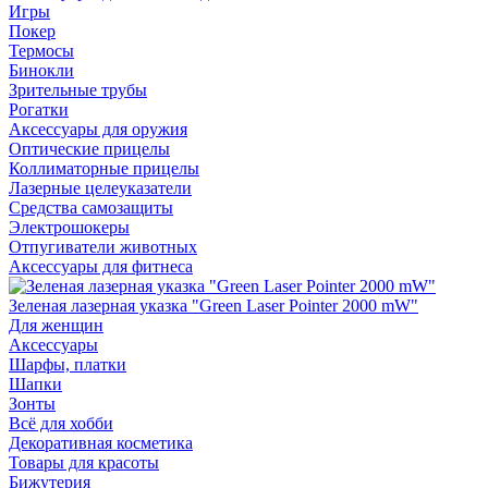
Игры
Покер
Термосы
Бинокли
Зрительные трубы
Рогатки
Аксессуары для оружия
Оптические прицелы
Коллиматорные прицелы
Лазерные целеуказатели
Средства самозащиты
Электрошокеры
Отпугиватели животных
Аксессуары для фитнеса
Зеленая лазерная указка "Green Laser Pointer 2000 mW"
Для женщин
Аксессуары
Шарфы, платки
Шапки
Зонты
Всё для хобби
Декоративная косметика
Товары для красоты
Бижутерия