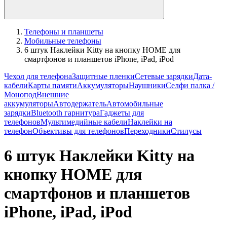
Телефоны и планшеты
Мобильные телефоны
6 штук Наклейки Kitty на кнопку HOME для
смартфонов и планшетов iPhone, iPad, iPod
Чехол для телефона
Защитные пленки
Сетевые зарядки
Дата-
кабели
Карты памяти
Аккумуляторы
Наушники
Селфи палка /
Монопод
Внешние
аккумуляторы
Автодержатель
Автомобильные
зарядки
Bluetooth гарнитура
Гаджеты для
телефонов
Мультимедийные кабели
Наклейки на
телефон
Объективы для телефонов
Переходники
Стилусы
6 штук Наклейки Kitty на
кнопку HOME для
смартфонов и планшетов
iPhone, iPad, iPod