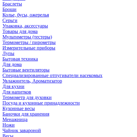
Браслеты
Броши
Колье, бусы, ожерелья
Серьги
Упаковка, аксессуары
Товары для дома
Мультиметры (тестеры)
Термометры / пирометры
Измерительные приборы
Лупы
Бытовая техника
Для дома
Бытовые вентиляторы
Специализированные отпугиватели насекомых
Увлажнитель, Ароматизатор
Для кухни
Для напитков
Термометр для духовки
Посуда и кухонные принадлежности
Кухонные весы
Баночки для хранения
Менажница
Ножи
Чайник завароной
Весы