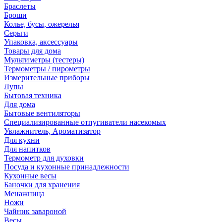
Браслеты
Броши
Колье, бусы, ожерелья
Серьги
Упаковка, аксессуары
Товары для дома
Мультиметры (тестеры)
Термометры / пирометры
Измерительные приборы
Лупы
Бытовая техника
Для дома
Бытовые вентиляторы
Специализированные отпугиватели насекомых
Увлажнитель, Ароматизатор
Для кухни
Для напитков
Термометр для духовки
Посуда и кухонные принадлежности
Кухонные весы
Баночки для хранения
Менажница
Ножи
Чайник завароной
Весы