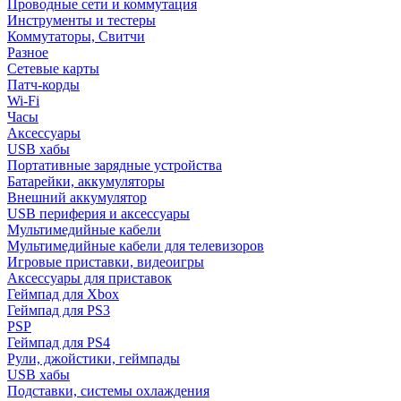
Проводные сети и коммутация
Инструменты и тестеры
Коммутаторы, Свитчи
Разное
Сетевые карты
Патч-корды
Wi-Fi
Часы
Аксессуары
USB хабы
Портативные зарядные устройства
Батарейки, аккумуляторы
Внешний аккумулятор
USB периферия и аксессуары
Мультимедийные кабели
Мультимедийные кабели для телевизоров
Игровые приставки, видеоигры
Аксессуары для приставок
Геймпад для Xbox
Геймпад для PS3
PSP
Геймпад для PS4
Рули, джойстики, геймпады
USB хабы
Подставки, системы охлаждения