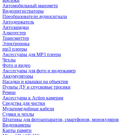
Брелоки
Автомобильный манометр
Видеорегистраторы
Преобразователи аудиосигнала
Автодержатель
Автозарядки
Алкотестер
Трансмиттер
Электроника
mp3 плееры
Аксессуары для MP3 плеера
Чехлы
Фото и видео
Акссесуары для фото и видеокамер
Аккумуляторы
Насадки и крышки на объектив
Пульты ДУ и спусковые тросики
Ремни
Аксессуары к Action камерам
Средства для чистки
Мультимедийные кабели
Сумки и чехлы
Штативы для фотоаппаратов, смартфонов, монокуляров
Видеокамеры
Карты памяти