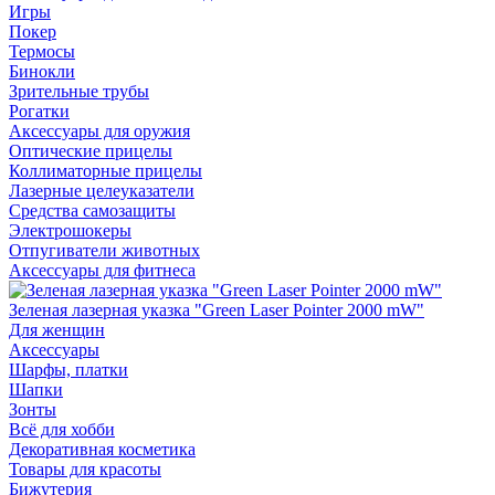
Игры
Покер
Термосы
Бинокли
Зрительные трубы
Рогатки
Аксессуары для оружия
Оптические прицелы
Коллиматорные прицелы
Лазерные целеуказатели
Средства самозащиты
Электрошокеры
Отпугиватели животных
Аксессуары для фитнеса
Зеленая лазерная указка "Green Laser Pointer 2000 mW"
Для женщин
Аксессуары
Шарфы, платки
Шапки
Зонты
Всё для хобби
Декоративная косметика
Товары для красоты
Бижутерия