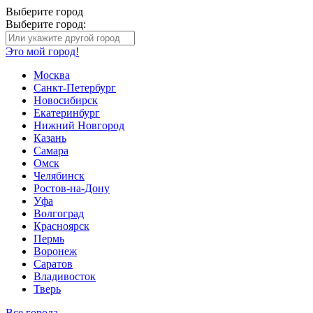
Выберите город
Выберите город:
Это мой город!
Москва
Санкт-Петербург
Новосибирск
Екатеринбург
Нижний Новгород
Казань
Самара
Омск
Челябинск
Ростов-на-Дону
Уфа
Волгоград
Красноярск
Пермь
Воронеж
Саратов
Владивосток
Тверь
Все города