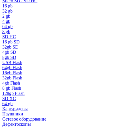
Micro SD / SD HC
16 gb
32 gb
2 gb
4 gb
64 gb
8 gb
SD HC
16 gb SD
32gb SD
4gb SD
8gb SD
USB Flash
64gb Flash
16gb Flash
32gb Flash
4gb Flash
8 gb Flash
128gb Flash
SD XC
64 gb
Карт-ридеры
Наушники
Сетевое оборудование
Дефектоскопы