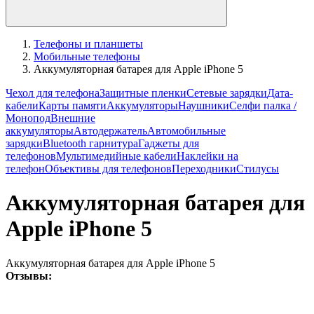
Телефоны и планшеты
Мобильные телефоны
Аккумуляторная батарея для Apple iPhone 5
Чехол для телефона
Защитные пленки
Сетевые зарядки
Дата-
кабели
Карты памяти
Аккумуляторы
Наушники
Селфи палка /
Монопод
Внешние
аккумуляторы
Автодержатель
Автомобильные
зарядки
Bluetooth гарнитура
Гаджеты для
телефонов
Мультимедийные кабели
Наклейки на
телефон
Объективы для телефонов
Переходники
Стилусы
Аккумуляторная батарея для
Apple iPhone 5
Аккумуляторная батарея для Apple iPhone 5
Отзывы: