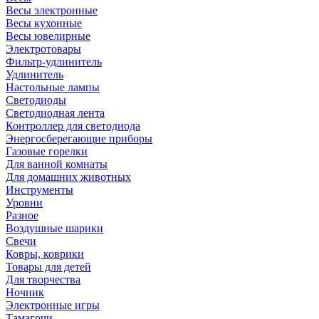
Весы электронные
Весы кухонные
Весы ювелирные
Электротовары
Фильтр-удлинитель
Удлинитель
Настольные лампы
Светодиоды
Светодиодная лента
Контроллер для светодиода
Энергосберегающие приборы
Газовые горелки
Для ванной комнаты
Для домашних животных
Инструменты
Уровни
Разное
Воздушные шарики
Свечи
Ковры, коврики
Товары для детей
Для творчества
Ночник
Электронные игры
Тамагочи