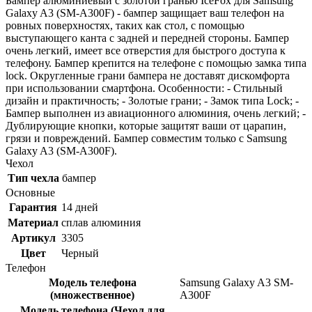
Бампер алюминиевый с золотой гранью IceFox для Samsung
Galaxy A3 (SM-A300F) - бампер защищает ваш телефон на
ровных поверхностях, таких как стол, с помощью
выступающего канта с задней и передней стороны. Бампер
очень легкий, имеет все отверстия для быстрого доступа к
телефону. Бампер крепится на телефоне с помощью замка типа
lock. Округленные грани бампера не доставят дискомфорта
при использовании смартфона. Особенности: - Стильный
дизайн и практичность; - Золотые грани; - Замок типа Lock; -
Бампер выполнен из авиационного алюминия, очень легкий; -
Дублирующие кнопки, которые защитят ваши от царапин,
грязи и повреждений. Бампер совместим только с Samsung
Galaxy A3 (SM-A300F).
Чехол
Тип чехла
бампер
Основные
Гарантия
14 дней
Материал
сплав алюминия
Артикул
3305
Цвет
Черный
Телефон
Модель телефона
Samsung Galaxy A3 SM-
(множественное)
A300F
Модель телефона (Чехол для