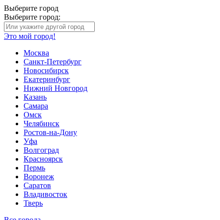
Выберите город
Выберите город:
Это мой город!
Москва
Санкт-Петербург
Новосибирск
Екатеринбург
Нижний Новгород
Казань
Самара
Омск
Челябинск
Ростов-на-Дону
Уфа
Волгоград
Красноярск
Пермь
Воронеж
Саратов
Владивосток
Тверь
Все города