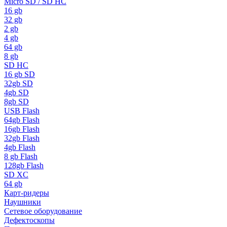
Micro SD / SD HC
16 gb
32 gb
2 gb
4 gb
64 gb
8 gb
SD HC
16 gb SD
32gb SD
4gb SD
8gb SD
USB Flash
64gb Flash
16gb Flash
32gb Flash
4gb Flash
8 gb Flash
128gb Flash
SD XC
64 gb
Карт-ридеры
Наушники
Сетевое оборудование
Дефектоскопы