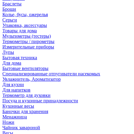
Браслеты
Броши
Колье, бусы, ожерелья
Серьги
Упаковка, аксессуары
Товары для дома
Мультиметры (тестеры)
Термометры / пирометры
Измерительные приборы
Лупы
Бытовая техника
Для дома
Бытовые вентиляторы
Специализированные отпугиватели насекомых
Увлажнитель, Ароматизатор
Для кухни
Для напитков
Термометр для духовки
Посуда и кухонные принадлежности
Кухонные весы
Баночки для хранения
Менажница
Ножи
Чайник завароной
Весы