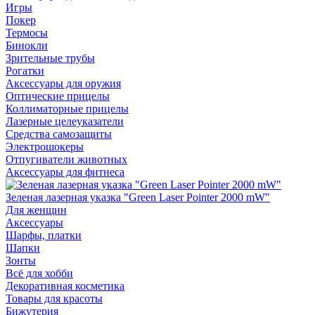
Игры
Покер
Термосы
Бинокли
Зрительные трубы
Рогатки
Аксессуары для оружия
Оптические прицелы
Коллиматорные прицелы
Лазерные целеуказатели
Средства самозащиты
Электрошокеры
Отпугиватели животных
Аксессуары для фитнеса
Зеленая лазерная указка "Green Laser Pointer 2000 mW"
Для женщин
Аксессуары
Шарфы, платки
Шапки
Зонты
Всё для хобби
Декоративная косметика
Товары для красоты
Бижутерия