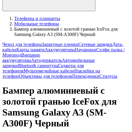
Телефоны и планшеты
Мобильные телефоны
Бампер алюминиевый с золотой гранью IceFox для
Samsung Galaxy A3 (SM-A300F) Черный
Чехол для телефона
Защитные пленки
Сетевые зарядки
Дата-
кабели
Карты памяти
Аккумуляторы
Наушники
Селфи палка /
Монопод
Внешние
аккумуляторы
Автодержатель
Автомобильные
зарядки
Bluetooth гарнитура
Гаджеты для
телефонов
Мультимедийные кабели
Наклейки на
телефон
Объективы для телефонов
Переходники
Стилусы
Бампер алюминиевый с
золотой гранью IceFox для
Samsung Galaxy A3 (SM-
A300F) Черный