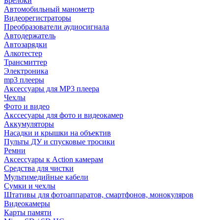
Брелоки
Автомобильный манометр
Видеорегистраторы
Преобразователи аудиосигнала
Автодержатель
Автозарядки
Алкотестер
Трансмиттер
Электроника
mp3 плееры
Аксессуары для MP3 плеера
Чехлы
Фото и видео
Акссесуары для фото и видеокамер
Аккумуляторы
Насадки и крышки на объектив
Пульты ДУ и спусковые тросики
Ремни
Аксессуары к Action камерам
Средства для чистки
Мультимедийные кабели
Сумки и чехлы
Штативы для фотоаппаратов, смартфонов, монокуляров
Видеокамеры
Карты памяти