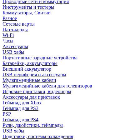
Проводные сети и коммутация
Инструменты и тестеры
Коммутаторы, Свитчи
Разное
Сетевые карты
Патч-корды
Wi-Fi
Часы
Аксессуары
USB хабы
Портативные зарядные устройства
Батарейки, аккумуляторы
Внешний аккумулятор
USB периферия и аксессуары
Мультимедийные кабели
Мультимедийные кабели для телевизоров
Игровые приставки, видеоигры
Аксессуары для приставок
Геймпад для Xbox
Геймпад для PS3
PSP
Геймпад для PS4
Рули, джойстики, геймпады
USB хабы
Подставки, системы охлаждения