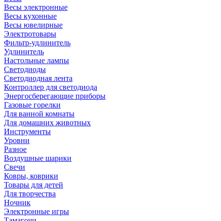
Весы электронные
Весы кухонные
Весы ювелирные
Электротовары
Фильтр-удлинитель
Удлинитель
Настольные лампы
Светодиоды
Светодиодная лента
Контроллер для светодиода
Энергосберегающие приборы
Газовые горелки
Для ванной комнаты
Для домашних животных
Инструменты
Уровни
Разное
Воздушные шарики
Свечи
Ковры, коврики
Товары для детей
Для творчества
Ночник
Электронные игры
Тамагочи