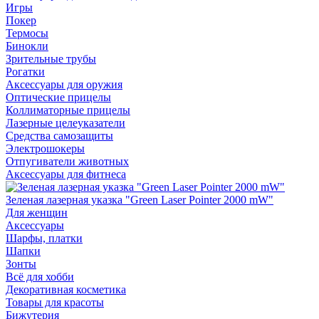
Игры
Покер
Термосы
Бинокли
Зрительные трубы
Рогатки
Аксессуары для оружия
Оптические прицелы
Коллиматорные прицелы
Лазерные целеуказатели
Средства самозащиты
Электрошокеры
Отпугиватели животных
Аксессуары для фитнеса
Зеленая лазерная указка "Green Laser Pointer 2000 mW"
Для женщин
Аксессуары
Шарфы, платки
Шапки
Зонты
Всё для хобби
Декоративная косметика
Товары для красоты
Бижутерия