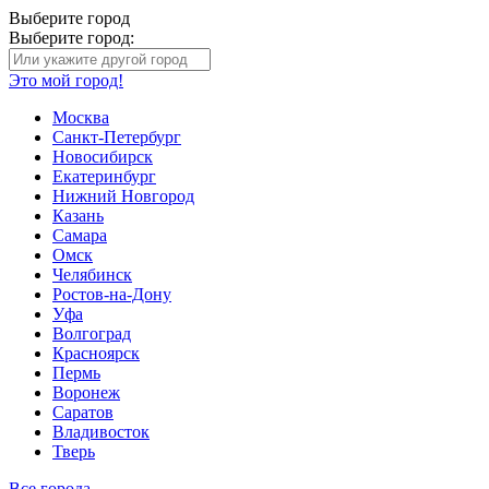
Выберите город
Выберите город:
Это мой город!
Москва
Санкт-Петербург
Новосибирск
Екатеринбург
Нижний Новгород
Казань
Самара
Омск
Челябинск
Ростов-на-Дону
Уфа
Волгоград
Красноярск
Пермь
Воронеж
Саратов
Владивосток
Тверь
Все города