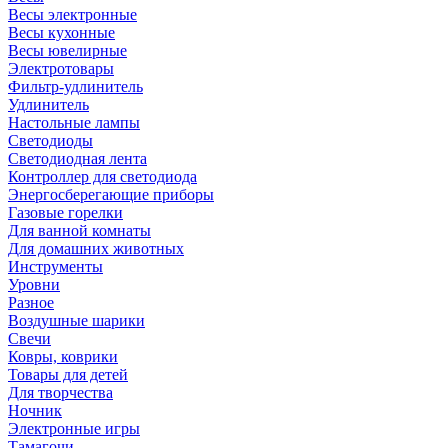
Весы электронные
Весы кухонные
Весы ювелирные
Электротовары
Фильтр-удлинитель
Удлинитель
Настольные лампы
Светодиоды
Светодиодная лента
Контроллер для светодиода
Энергосберегающие приборы
Газовые горелки
Для ванной комнаты
Для домашних животных
Инструменты
Уровни
Разное
Воздушные шарики
Свечи
Ковры, коврики
Товары для детей
Для творчества
Ночник
Электронные игры
Тамагочи