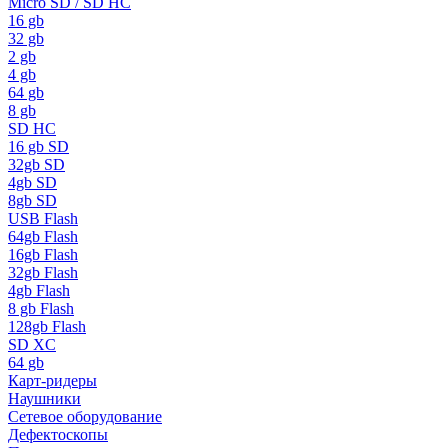
Micro SD / SD HC
16 gb
32 gb
2 gb
4 gb
64 gb
8 gb
SD HC
16 gb SD
32gb SD
4gb SD
8gb SD
USB Flash
64gb Flash
16gb Flash
32gb Flash
4gb Flash
8 gb Flash
128gb Flash
SD XC
64 gb
Карт-ридеры
Наушники
Сетевое оборудование
Дефектоскопы