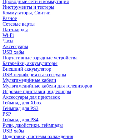
Проводные сети и коммутация
Инструменты и тестеры
Коммутаторы, Свитчи
Разное
Сетевые карты
Патч-корды
Wi-Fi
Часы
Аксессуары
USB хабы
Портативные зарядные устройства
Батарейки, аккумуляторы
Внешний аккумулятор
USB периферия и аксессуары
Мультимедийные кабели
Мультимедийные кабели для телевизоров
Игровые приставки, видеоигры
Аксессуары для приставок
Геймпад для Xbox
Геймпад для PS3
PSP
Геймпад для PS4
Рули, джойстики, геймпады
USB хабы
Подставки, системы охлаждения