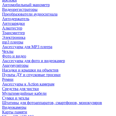
Брелоки
Автомобильный манометр
Видеорегистраторы
Преобразователи аудиосигнала
Автодержатель
Автозарядки
Алкотестер
Трансмиттер
Электроника
mp3 плееры
Аксессуары для MP3 плеера
Чехлы
Фото и видео
Акссесуары для фото и видеокамер
Аккумуляторы
Насадки и крышки на объектив
Пульты ДУ и спусковые тросики
Ремни
Аксессуары к Action камерам
Средства для чистки
Мультимедийные кабели
Сумки и чехлы
Штативы для фотоаппаратов, смартфонов, монокуляров
Видеокамеры
Карты памяти