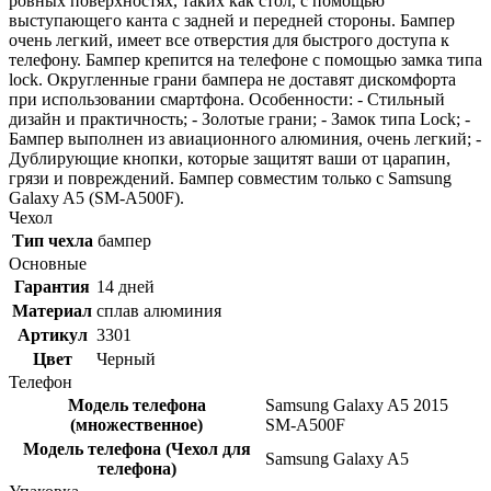
ровных поверхностях, таких как стол, с помощью
выступающего канта с задней и передней стороны. Бампер
очень легкий, имеет все отверстия для быстрого доступа к
телефону. Бампер крепится на телефоне с помощью замка типа
lock. Округленные грани бампера не доставят дискомфорта
при использовании смартфона. Особенности: - Стильный
дизайн и практичность; - Золотые грани; - Замок типа Lock; -
Бампер выполнен из авиационного алюминия, очень легкий; -
Дублирующие кнопки, которые защитят ваши от царапин,
грязи и повреждений. Бампер совместим только с Samsung
Galaxy A5 (SM-A500F).
Чехол
Тип чехла
бампер
Основные
Гарантия
14 дней
Материал
сплав алюминия
Артикул
3301
Цвет
Черный
Телефон
Модель телефона
Samsung Galaxy A5 2015
(множественное)
SM-A500F
Модель телефона (Чехол для
Samsung Galaxy A5
телефона)