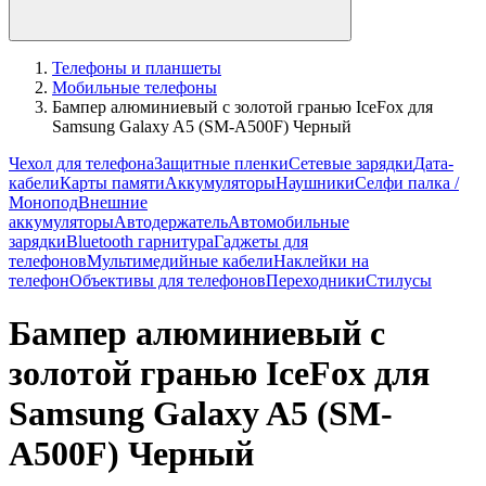
Телефоны и планшеты
Мобильные телефоны
Бампер алюминиевый с золотой гранью IceFox для
Samsung Galaxy A5 (SM-A500F) Черный
Чехол для телефона
Защитные пленки
Сетевые зарядки
Дата-
кабели
Карты памяти
Аккумуляторы
Наушники
Селфи палка /
Монопод
Внешние
аккумуляторы
Автодержатель
Автомобильные
зарядки
Bluetooth гарнитура
Гаджеты для
телефонов
Мультимедийные кабели
Наклейки на
телефон
Объективы для телефонов
Переходники
Стилусы
Бампер алюминиевый с
золотой гранью IceFox для
Samsung Galaxy A5 (SM-
A500F) Черный