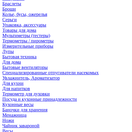
Браслеты
Броши
Колье, бусы, ожерелья
Серьги
Упаковка, аксессуары
Товары для дома
Мультиметры (тестеры)
Термометры / пирометры
Измерительные приборы
Лупы
Бытовая техника
Для дома
Бытовые вентиляторы
Специализированные отпугиватели насекомых
Увлажнитель, Ароматизатор
Для кухни
Для напитков
Термометр для духовки
Посуда и кухонные принадлежности
Кухонные весы
Баночки для хранения
Менажница
Ножи
Чайник завароной
Весы