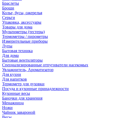
Браслеты
Броши
Колье, бусы, ожерелья
Серьги
Упаковка, аксессуары
Товары для дома
Мультиметры (тестеры)
Термометры / пирометры
Измерительные приборы
Лупы
Бытовая техника
Для дома
Бытовые вентиляторы
Специализированные отпугиватели насекомых
Увлажнитель, Ароматизатор
Для кухни
Для напитков
Термометр для духовки
Посуда и кухонные принадлежности
Кухонные весы
Баночки для хранения
Менажница
Ножи
Чайник завароной
Весы