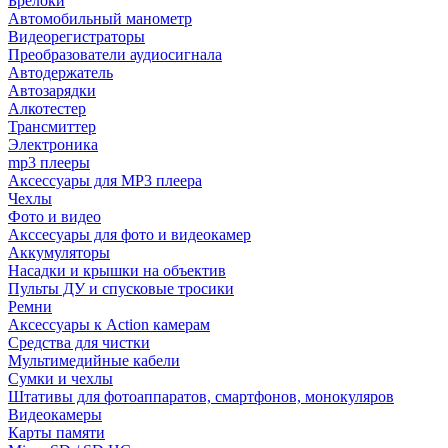
Брелоки
Автомобильный манометр
Видеорегистраторы
Преобразователи аудиосигнала
Автодержатель
Автозарядки
Алкотестер
Трансмиттер
Электроника
mp3 плееры
Аксессуары для MP3 плеера
Чехлы
Фото и видео
Акссесуары для фото и видеокамер
Аккумуляторы
Насадки и крышки на объектив
Пульты ДУ и спусковые тросики
Ремни
Аксессуары к Action камерам
Средства для чистки
Мультимедийные кабели
Сумки и чехлы
Штативы для фотоаппаратов, смартфонов, монокуляров
Видеокамеры
Карты памяти