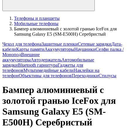
Телефоны и планшеты
Мобильные телефоны
Бампер алюминиевый с золотой гранью IceFox для
Samsung Galaxy E5 (SM-E500H) Серебристый
Чехол для телефона
Защитные пленки
Сетевые зарядки
Дата-
кабели
Карты памяти
Аккумуляторы
Наушники
Селфи палка /
Монопод
Внешние
аккумуляторы
Автодержатель
Автомобильные
зарядки
Bluetooth гарнитура
Гаджеты для
телефонов
Мультимедийные кабели
Наклейки на
телефон
Объективы для телефонов
Переходники
Стилусы
Бампер алюминиевый с
золотой гранью IceFox для
Samsung Galaxy E5 (SM-
E500H) Серебристый