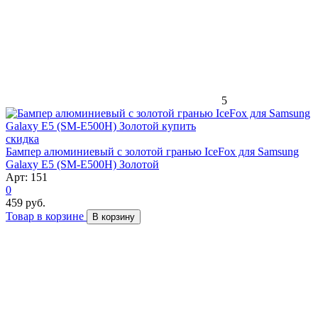
5
скидка
Бампер алюминиевый с золотой гранью IceFox для Samsung
Galaxy E5 (SM-E500H) Золотой
Арт: 151
0
459 руб.
Товар в корзине
В корзину