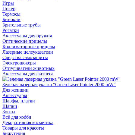
Игры
Покер
Термосы
Бинокли
Зрительные трубы
Рогатки
Аксессуары для оружия
Оптические прицелы
Коллиматорные прицелы
Лазерные целеуказатели
Средства самозащиты
Электрошокеры
Отпугиватели животных
Аксессуары для фитнеса
Зеленая лазерная указка "Green Laser Pointer 2000 mW"
Для женщин
Аксессуары
Шарфы, платки
Шапки
Зонты
Всё для хобби
Декоративная косметика
Товары для красоты
Бижутерия