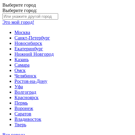
Выберите город
Выберите город:
Это мой город!
Москва
Санкт-Петербург
Новосибирск
Екатеринбург
Нижний Новгород
Казань
Самара
Омск
Челябинск
Ростов-на-Дону
Уфа
Волгоград
Красноярск
Пермь
Воронеж
Саратов
Владивосток
Тверь
Все города