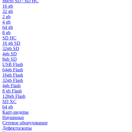
Micro SD / SD HC
16 gb
32 gb
2 gb
4 gb
64 gb
8 gb
SD HC
16 gb SD
32gb SD
4gb SD
8gb SD
USB Flash
64gb Flash
16gb Flash
32gb Flash
4gb Flash
8 gb Flash
128gb Flash
SD XC
64 gb
Карт-ридеры
Наушники
Сетевое оборудование
Дефектоскопы