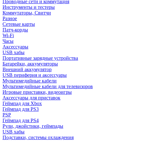
Проводные сети и коммутация
Инструменты и тестеры
Коммутаторы, Свитчи
Разное
Сетевые карты
Патч-корды
Wi-Fi
Часы
Аксессуары
USB хабы
Портативные зарядные устройства
Батарейки, аккумуляторы
Внешний аккумулятор
USB периферия и аксессуары
Мультимедийные кабели
Мультимедийные кабели для телевизоров
Игровые приставки, видеоигры
Аксессуары для приставок
Геймпад для Xbox
Геймпад для PS3
PSP
Геймпад для PS4
Рули, джойстики, геймпады
USB хабы
Подставки, системы охлаждения