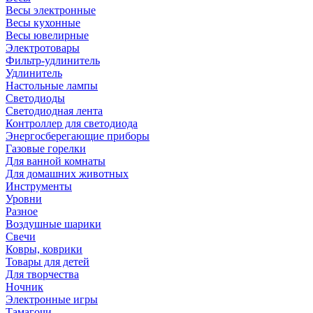
Весы электронные
Весы кухонные
Весы ювелирные
Электротовары
Фильтр-удлинитель
Удлинитель
Настольные лампы
Светодиоды
Светодиодная лента
Контроллер для светодиода
Энергосберегающие приборы
Газовые горелки
Для ванной комнаты
Для домашних животных
Инструменты
Уровни
Разное
Воздушные шарики
Свечи
Ковры, коврики
Товары для детей
Для творчества
Ночник
Электронные игры
Тамагочи