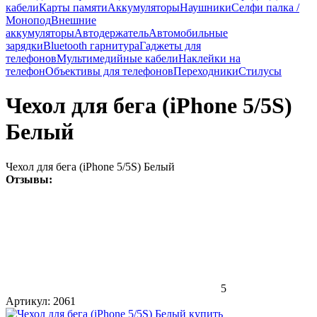
кабели
Карты памяти
Аккумуляторы
Наушники
Селфи палка /
Монопод
Внешние
аккумуляторы
Автодержатель
Автомобильные
зарядки
Bluetooth гарнитура
Гаджеты для
телефонов
Мультимедийные кабели
Наклейки на
телефон
Объективы для телефонов
Переходники
Стилусы
Чехол для бега (iPhone 5/5S)
Белый
Чехол для бега (iPhone 5/5S) Белый
Отзывы:
5
Артикул:
2061