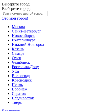
Выберите город
Выберите город:
Это мой город!
Москва
Санкт-Петербург
Новосибирск
Екатеринбург
Нижний Новгород
Казань
Самара
Омск
Челябинск
Ростов-на-Дону
Уфа
Волгоград
Красноярск
Пермь
Воронеж
Саратов
Владивосток
Тверь
Все города