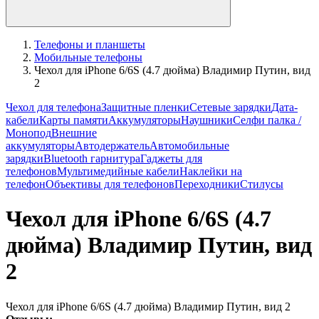
Телефоны и планшеты
Мобильные телефоны
Чехол для iPhone 6/6S (4.7 дюйма) Владимир Путин, вид
2
Чехол для телефона
Защитные пленки
Сетевые зарядки
Дата-
кабели
Карты памяти
Аккумуляторы
Наушники
Селфи палка /
Монопод
Внешние
аккумуляторы
Автодержатель
Автомобильные
зарядки
Bluetooth гарнитура
Гаджеты для
телефонов
Мультимедийные кабели
Наклейки на
телефон
Объективы для телефонов
Переходники
Стилусы
Чехол для iPhone 6/6S (4.7
дюйма) Владимир Путин, вид
2
Чехол для iPhone 6/6S (4.7 дюйма) Владимир Путин, вид 2