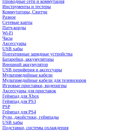
Проводные сети и коммутация
Инструменты и тестеры
Коммутаторы, Свитчи
Разное
Сетевые карты
Патч-корды
Wi-Fi
Часы
Аксессуары
USB хабы
Портативные зарядные устройства
Батарейки, аккумуляторы
Внешний аккумулятор
USB периферия и аксессуары
Мультимедийные кабели
Мультимедийные кабели для телевизоров
Игровые приставки, видеоигры
Аксессуары для приставок
Геймпад для Xbox
Геймпад для PS3
PSP
Геймпад для PS4
Рули, джойстики, геймпады
USB хабы
Подставки, системы охлаждения