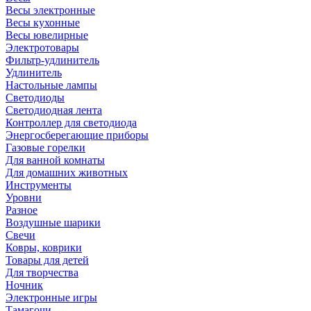
Весы электронные
Весы кухонные
Весы ювелирные
Электротовары
Фильтр-удлинитель
Удлинитель
Настольные лампы
Светодиоды
Светодиодная лента
Контроллер для светодиода
Энергосберегающие приборы
Газовые горелки
Для ванной комнаты
Для домашних животных
Инструменты
Уровни
Разное
Воздушные шарики
Свечи
Ковры, коврики
Товары для детей
Для творчества
Ночник
Электронные игры
Тамагочи