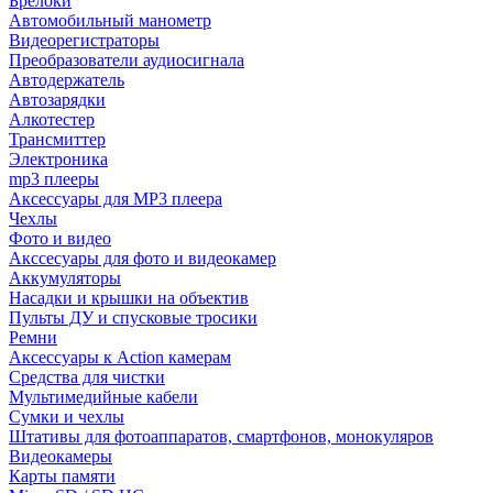
Брелоки
Автомобильный манометр
Видеорегистраторы
Преобразователи аудиосигнала
Автодержатель
Автозарядки
Алкотестер
Трансмиттер
Электроника
mp3 плееры
Аксессуары для MP3 плеера
Чехлы
Фото и видео
Акссесуары для фото и видеокамер
Аккумуляторы
Насадки и крышки на объектив
Пульты ДУ и спусковые тросики
Ремни
Аксессуары к Action камерам
Средства для чистки
Мультимедийные кабели
Сумки и чехлы
Штативы для фотоаппаратов, смартфонов, монокуляров
Видеокамеры
Карты памяти