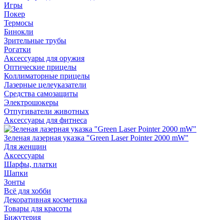
Игры
Покер
Термосы
Бинокли
Зрительные трубы
Рогатки
Аксессуары для оружия
Оптические прицелы
Коллиматорные прицелы
Лазерные целеуказатели
Средства самозащиты
Электрошокеры
Отпугиватели животных
Аксессуары для фитнеса
Зеленая лазерная указка "Green Laser Pointer 2000 mW"
Для женщин
Аксессуары
Шарфы, платки
Шапки
Зонты
Всё для хобби
Декоративная косметика
Товары для красоты
Бижутерия