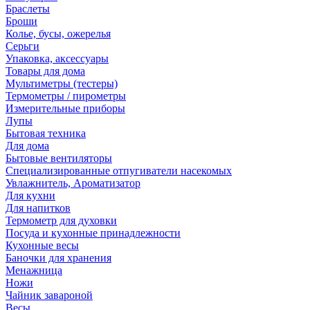
Браслеты
Броши
Колье, бусы, ожерелья
Серьги
Упаковка, аксессуары
Товары для дома
Мультиметры (тестеры)
Термометры / пирометры
Измерительные приборы
Лупы
Бытовая техника
Для дома
Бытовые вентиляторы
Специализированные отпугиватели насекомых
Увлажнитель, Ароматизатор
Для кухни
Для напитков
Термометр для духовки
Посуда и кухонные принадлежности
Кухонные весы
Баночки для хранения
Менажница
Ножи
Чайник завароной
Весы