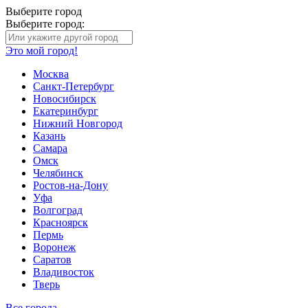
Выберите город
Выберите город:
Это мой город!
Москва
Санкт-Петербург
Новосибирск
Екатеринбург
Нижний Новгород
Казань
Самара
Омск
Челябинск
Ростов-на-Дону
Уфа
Волгоград
Красноярск
Пермь
Воронеж
Саратов
Владивосток
Тверь
Все города