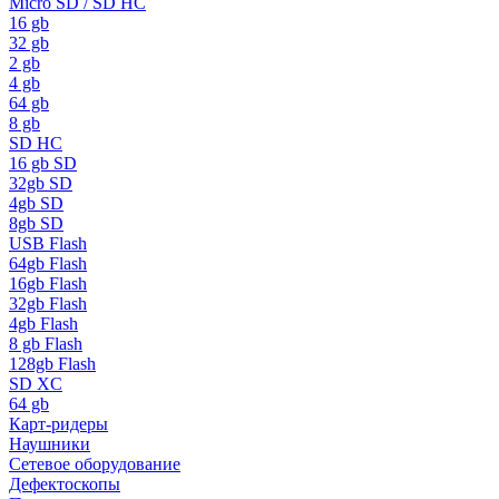
Micro SD / SD HC
16 gb
32 gb
2 gb
4 gb
64 gb
8 gb
SD HC
16 gb SD
32gb SD
4gb SD
8gb SD
USB Flash
64gb Flash
16gb Flash
32gb Flash
4gb Flash
8 gb Flash
128gb Flash
SD XC
64 gb
Карт-ридеры
Наушники
Сетевое оборудование
Дефектоскопы