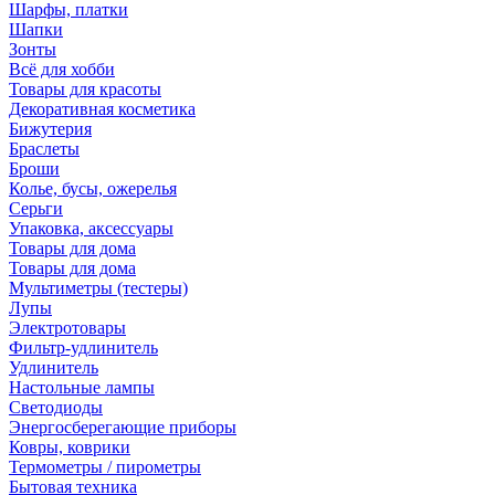
Шарфы, платки
Шапки
Зонты
Всё для хобби
Товары для красоты
Декоративная косметика
Бижутерия
Браслеты
Броши
Колье, бусы, ожерелья
Серьги
Упаковка, аксессуары
Товары для дома
Товары для дома
Мультиметры (тестеры)
Лупы
Электротовары
Фильтр-удлинитель
Удлинитель
Настольные лампы
Светодиоды
Энергосберегающие приборы
Ковры, коврики
Термометры / пирометры
Бытовая техника