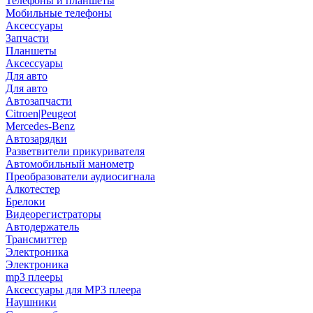
Телефоны и планшеты
Мобильные телефоны
Аксессуары
Запчасти
Планшеты
Аксессуары
Для авто
Для авто
Автозапчасти
Citroen|Peugeot
Mercedes-Benz
Автозарядки
Разветвители прикуривателя
Автомобильный манометр
Преобразователи аудиосигнала
Алкотестер
Брелоки
Видеорегистраторы
Автодержатель
Трансмиттер
Электроника
Электроника
mp3 плееры
Аксессуары для MP3 плеера
Наушники