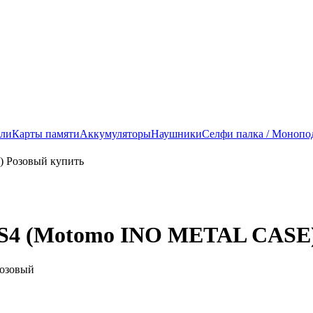
ели
Карты памяти
Аккумуляторы
Наушники
Селфи палка / Монопо
y S4 (Motomo INO METAL CASE
Розовый