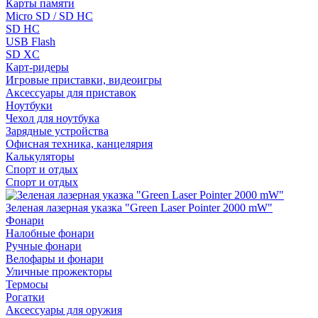
Карты памяти
Micro SD / SD HC
SD HC
USB Flash
SD XC
Карт-ридеры
Игровые приставки, видеоигры
Аксессуары для приставок
Ноутбуки
Чехол для ноутбука
Зарядные устройства
Офисная техника, канцелярия
Калькуляторы
Спорт и отдых
Спорт и отдых
Зеленая лазерная указка "Green Laser Pointer 2000 mW"
Фонари
Налобные фонари
Ручные фонари
Велофары и фонари
Уличные прожекторы
Термосы
Рогатки
Аксессуары для оружия