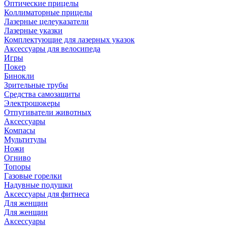
Оптические прицелы
Коллиматорные прицелы
Лазерные целеуказатели
Лазерные указки
Комплектующие для лазерных указок
Аксессуары для велосипеда
Игры
Покер
Бинокли
Зрительные трубы
Средства самозащиты
Электрошокеры
Отпугиватели животных
Аксессуары
Компасы
Мультитулы
Ножи
Огниво
Топоры
Газовые горелки
Надувные подушки
Аксессуары для фитнеса
Для женщин
Для женщин
Аксессуары