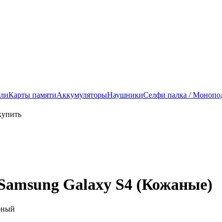
ели
Карты памяти
Аккумуляторы
Наушники
Селфи палка / Монопо
Samsung Galaxy S4 (Кожаные)
рный