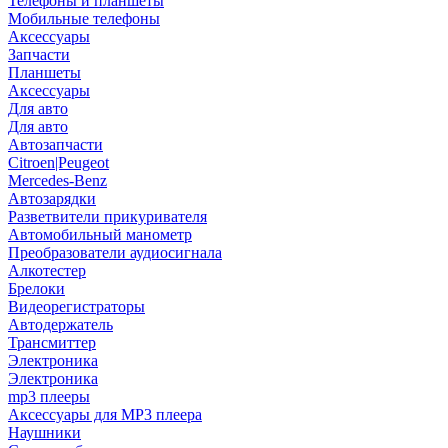
Телефоны и планшеты
Мобильные телефоны
Аксессуары
Запчасти
Планшеты
Аксессуары
Для авто
Для авто
Автозапчасти
Citroen|Peugeot
Mercedes-Benz
Автозарядки
Разветвители прикуривателя
Автомобильный манометр
Преобразователи аудиосигнала
Алкотестер
Брелоки
Видеорегистраторы
Автодержатель
Трансмиттер
Электроника
Электроника
mp3 плееры
Аксессуары для MP3 плеера
Наушники