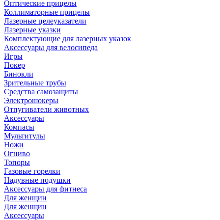
Оптические прицелы
Коллиматорные прицелы
Лазерные целеуказатели
Лазерные указки
Комплектующие для лазерных указок
Аксессуары для велосипеда
Игры
Покер
Бинокли
Зрительные трубы
Средства самозащиты
Электрошокеры
Отпугиватели животных
Аксессуары
Компасы
Мультитулы
Ножи
Огниво
Топоры
Газовые горелки
Надувные подушки
Аксессуары для фитнеса
Для женщин
Для женщин
Аксессуары