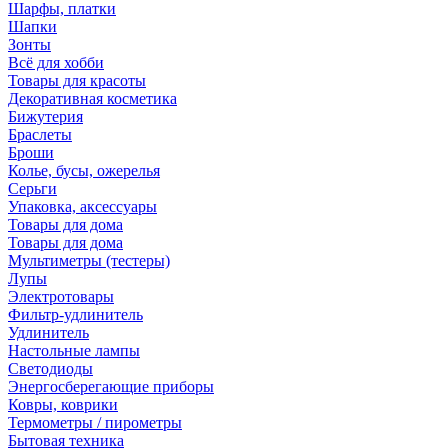
Шарфы, платки
Шапки
Зонты
Всё для хобби
Товары для красоты
Декоративная косметика
Бижутерия
Браслеты
Броши
Колье, бусы, ожерелья
Серьги
Упаковка, аксессуары
Товары для дома
Товары для дома
Мультиметры (тестеры)
Лупы
Электротовары
Фильтр-удлинитель
Удлинитель
Настольные лампы
Светодиоды
Энергосберегающие приборы
Ковры, коврики
Термометры / пирометры
Бытовая техника