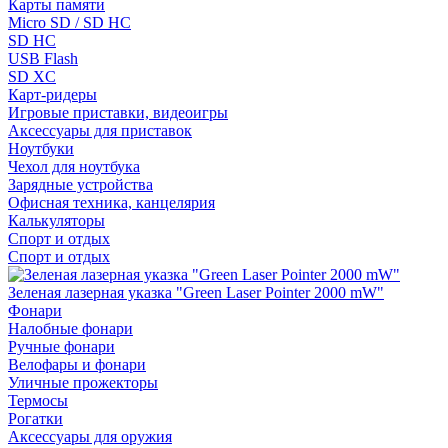
Карты памяти
Micro SD / SD HC
SD HC
USB Flash
SD XC
Карт-ридеры
Игровые приставки, видеоигры
Аксессуары для приставок
Ноутбуки
Чехол для ноутбука
Зарядные устройства
Офисная техника, канцелярия
Калькуляторы
Спорт и отдых
Спорт и отдых
Зеленая лазерная указка "Green Laser Pointer 2000 mW"
Фонари
Налобные фонари
Ручные фонари
Велофары и фонари
Уличные прожекторы
Термосы
Рогатки
Аксессуары для оружия