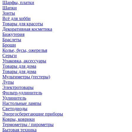
Шарфы, платки
Шапки
Зонты
Всё для хобби
Товары для красоты
Декоративная косметика
Бижутерия
Браслеты
Броши
Колье, бусы, ожерелья
Серьги
Упаковка, аксессуары
Товары для дома
Товары для дома
Мультиметры (тестеры)
Лупы
Электротовары
Фильтр-удлинитель
Удлинитель
Настольные лампы
Светодиоды
Энергосберегающие приборы
Ковры, коврики
Термометры / пирометры
Бытовая техника