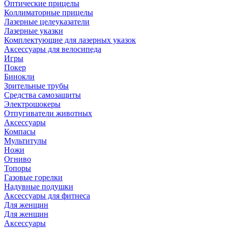
Оптические прицелы
Коллиматорные прицелы
Лазерные целеуказатели
Лазерные указки
Комплектующие для лазерных указок
Аксессуары для велосипеда
Игры
Покер
Бинокли
Зрительные трубы
Средства самозащиты
Электрошокеры
Отпугиватели животных
Аксессуары
Компасы
Мультитулы
Ножи
Огниво
Топоры
Газовые горелки
Надувные подушки
Аксессуары для фитнеса
Для женщин
Для женщин
Аксессуары