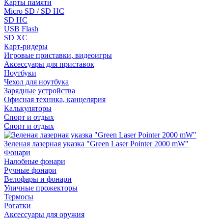
Карты памяти
Micro SD / SD HC
SD HC
USB Flash
SD XC
Карт-ридеры
Игровые приставки, видеоигры
Аксессуары для приставок
Ноутбуки
Чехол для ноутбука
Зарядные устройства
Офисная техника, канцелярия
Калькуляторы
Спорт и отдых
Спорт и отдых
Зеленая лазерная указка "Green Laser Pointer 2000 mW"
Фонари
Налобные фонари
Ручные фонари
Велофары и фонари
Уличные прожекторы
Термосы
Рогатки
Аксессуары для оружия