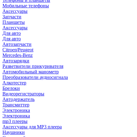
Телефоны и планшеты
Мобильные телефоны
Аксессуары
Запчасти
Планшеты
Аксессуары
Для авто
Для авто
Автозапчасти
Citroen|Peugeot
Mercedes-Benz
Автозарядки
Разветвители прикуривателя
Автомобильный манометр
Преобразователи аудиосигнала
Алкотестер
Брелоки
Видеорегистраторы
Автодержатель
Трансмиттер
Электроника
Электроника
mp3 плееры
Аксессуары для MP3 плеера
Наушники