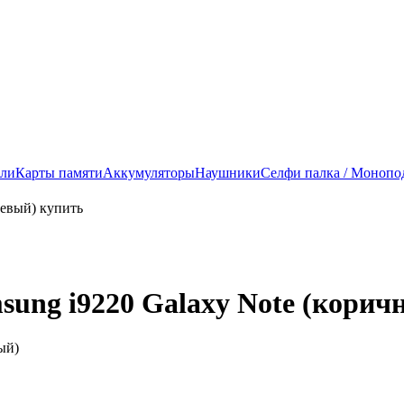
ели
Карты памяти
Аккумуляторы
Наушники
Селфи палка / Монопо
sung i9220 Galaxy Note (корич
ый)