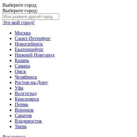
Выберите город
Выберите город:
Это мой город!
Москва
Санкт-Петербург
Новосибирск
Екатеринбург
Нижний Новгород
Казань
Самара
Омск
Челябинск
Ростов-на-Дону
Уфа
Волгоград
Красноярск
Пермь
Воронеж
Саратов
Владивосток
Тверь
Все города