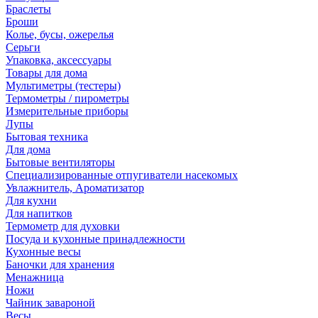
Браслеты
Броши
Колье, бусы, ожерелья
Серьги
Упаковка, аксессуары
Товары для дома
Мультиметры (тестеры)
Термометры / пирометры
Измерительные приборы
Лупы
Бытовая техника
Для дома
Бытовые вентиляторы
Специализированные отпугиватели насекомых
Увлажнитель, Ароматизатор
Для кухни
Для напитков
Термометр для духовки
Посуда и кухонные принадлежности
Кухонные весы
Баночки для хранения
Менажница
Ножи
Чайник завароной
Весы