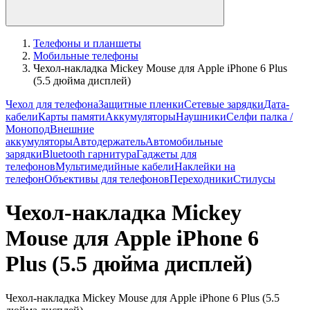
Телефоны и планшеты
Мобильные телефоны
Чехол-накладка Mickey Mouse для Apple iPhone 6 Plus
(5.5 дюйма дисплей)
Чехол для телефона
Защитные пленки
Сетевые зарядки
Дата-
кабели
Карты памяти
Аккумуляторы
Наушники
Селфи палка /
Монопод
Внешние
аккумуляторы
Автодержатель
Автомобильные
зарядки
Bluetooth гарнитура
Гаджеты для
телефонов
Мультимедийные кабели
Наклейки на
телефон
Объективы для телефонов
Переходники
Стилусы
Чехол-накладка Mickey
Mouse для Apple iPhone 6
Plus (5.5 дюйма дисплей)
Чехол-накладка Mickey Mouse для Apple iPhone 6 Plus (5.5