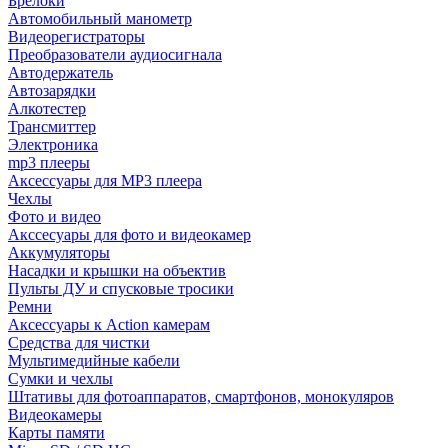
Брелоки
Автомобильный манометр
Видеорегистраторы
Преобразователи аудиосигнала
Автодержатель
Автозарядки
Алкотестер
Трансмиттер
Электроника
mp3 плееры
Аксессуары для MP3 плеера
Чехлы
Фото и видео
Акссесуары для фото и видеокамер
Аккумуляторы
Насадки и крышки на объектив
Пульты ДУ и спусковые тросики
Ремни
Аксессуары к Action камерам
Средства для чистки
Мультимедийные кабели
Сумки и чехлы
Штативы для фотоаппаратов, смартфонов, монокуляров
Видеокамеры
Карты памяти