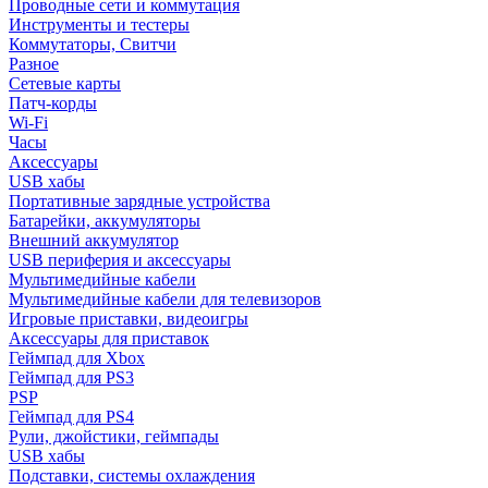
Проводные сети и коммутация
Инструменты и тестеры
Коммутаторы, Свитчи
Разное
Сетевые карты
Патч-корды
Wi-Fi
Часы
Аксессуары
USB хабы
Портативные зарядные устройства
Батарейки, аккумуляторы
Внешний аккумулятор
USB периферия и аксессуары
Мультимедийные кабели
Мультимедийные кабели для телевизоров
Игровые приставки, видеоигры
Аксессуары для приставок
Геймпад для Xbox
Геймпад для PS3
PSP
Геймпад для PS4
Рули, джойстики, геймпады
USB хабы
Подставки, системы охлаждения