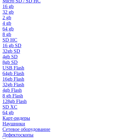
Micro SD / SD HC
16 gb
32 gb
2 gb
4 gb
64 gb
8 gb
SD HC
16 gb SD
32gb SD
4gb SD
8gb SD
USB Flash
64gb Flash
16gb Flash
32gb Flash
4gb Flash
8 gb Flash
128gb Flash
SD XC
64 gb
Карт-ридеры
Наушники
Сетевое оборудование
Дефектоскопы