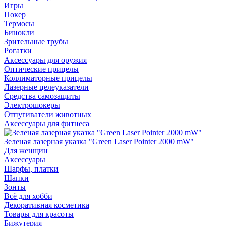
Игры
Покер
Термосы
Бинокли
Зрительные трубы
Рогатки
Аксессуары для оружия
Оптические прицелы
Коллиматорные прицелы
Лазерные целеуказатели
Средства самозащиты
Электрошокеры
Отпугиватели животных
Аксессуары для фитнеса
Зеленая лазерная указка "Green Laser Pointer 2000 mW"
Для женщин
Аксессуары
Шарфы, платки
Шапки
Зонты
Всё для хобби
Декоративная косметика
Товары для красоты
Бижутерия