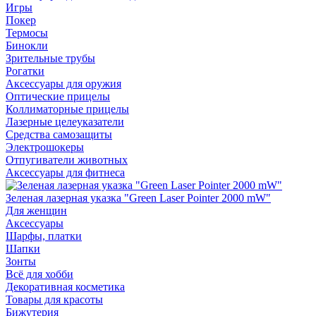
Игры
Покер
Термосы
Бинокли
Зрительные трубы
Рогатки
Аксессуары для оружия
Оптические прицелы
Коллиматорные прицелы
Лазерные целеуказатели
Средства самозащиты
Электрошокеры
Отпугиватели животных
Аксессуары для фитнеса
Зеленая лазерная указка "Green Laser Pointer 2000 mW"
Для женщин
Аксессуары
Шарфы, платки
Шапки
Зонты
Всё для хобби
Декоративная косметика
Товары для красоты
Бижутерия