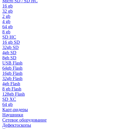
Micro SD / SD HC
16 gb
32 gb
2 gb
4 gb
64 gb
8 gb
SD HC
16 gb SD
32gb SD
4gb SD
8gb SD
USB Flash
64gb Flash
16gb Flash
32gb Flash
4gb Flash
8 gb Flash
128gb Flash
SD XC
64 gb
Карт-ридеры
Наушники
Сетевое оборудование
Дефектоскопы