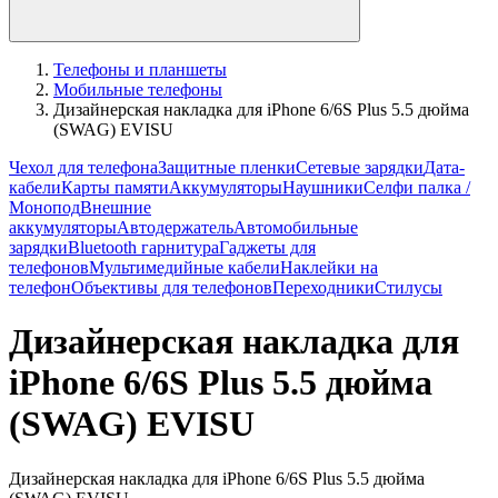
Телефоны и планшеты
Мобильные телефоны
Дизайнерская накладка для iPhone 6/6S Plus 5.5 дюйма
(SWAG) EVISU
Чехол для телефона
Защитные пленки
Сетевые зарядки
Дата-
кабели
Карты памяти
Аккумуляторы
Наушники
Селфи палка /
Монопод
Внешние
аккумуляторы
Автодержатель
Автомобильные
зарядки
Bluetooth гарнитура
Гаджеты для
телефонов
Мультимедийные кабели
Наклейки на
телефон
Объективы для телефонов
Переходники
Стилусы
Дизайнерская накладка для
iPhone 6/6S Plus 5.5 дюйма
(SWAG) EVISU
Дизайнерская накладка для iPhone 6/6S Plus 5.5 дюйма