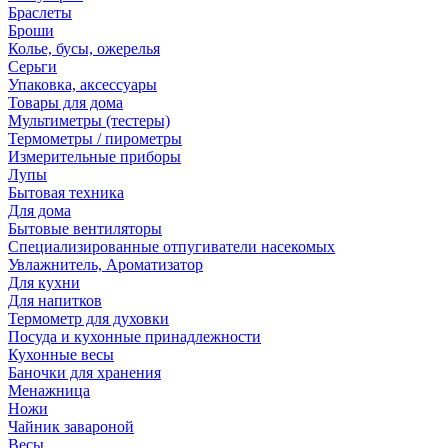
Браслеты
Броши
Колье, бусы, ожерелья
Серьги
Упаковка, аксессуары
Товары для дома
Мультиметры (тестеры)
Термометры / пирометры
Измерительные приборы
Лупы
Бытовая техника
Для дома
Бытовые вентиляторы
Специализированные отпугиватели насекомых
Увлажнитель, Ароматизатор
Для кухни
Для напитков
Термометр для духовки
Посуда и кухонные принадлежности
Кухонные весы
Баночки для хранения
Менажница
Ножи
Чайник завароной
Весы