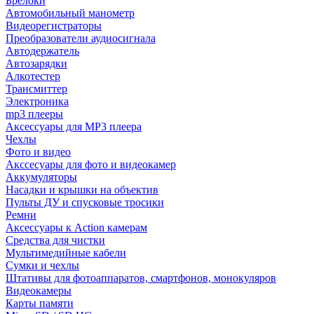
Брелоки
Автомобильный манометр
Видеорегистраторы
Преобразователи аудиосигнала
Автодержатель
Автозарядки
Алкотестер
Трансмиттер
Электроника
mp3 плееры
Аксессуары для MP3 плеера
Чехлы
Фото и видео
Акссесуары для фото и видеокамер
Аккумуляторы
Насадки и крышки на объектив
Пульты ДУ и спусковые тросики
Ремни
Аксессуары к Action камерам
Средства для чистки
Мультимедийные кабели
Сумки и чехлы
Штативы для фотоаппаратов, смартфонов, монокуляров
Видеокамеры
Карты памяти