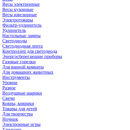
Весы электронные
Весы кухонные
Весы ювелирные
Электротовары
Фильтр-удлинитель
Удлинитель
Настольные лампы
Светодиоды
Светодиодная лента
Контроллер для светодиода
Энергосберегающие приборы
Газовые горелки
Для ванной комнаты
Для домашних животных
Инструменты
Уровни
Разное
Воздушные шарики
Свечи
Ковры, коврики
Товары для детей
Для творчества
Ночник
Электронные игры
Тамагочи