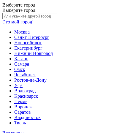
Выберите город
Выберите город:
Это мой город!
Москва
Санкт-Петербург
Новосибирск
Екатеринбург
Нижний Новгород
Казань
Самара
Омск
Челябинск
Ростов-на-Дону
Уфа
Волгоград
Красноярск
Пермь
Воронеж
Саратов
Владивосток
Тверь
Все города