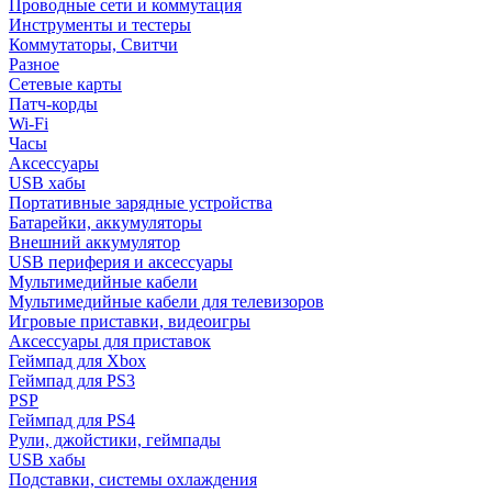
Проводные сети и коммутация
Инструменты и тестеры
Коммутаторы, Свитчи
Разное
Сетевые карты
Патч-корды
Wi-Fi
Часы
Аксессуары
USB хабы
Портативные зарядные устройства
Батарейки, аккумуляторы
Внешний аккумулятор
USB периферия и аксессуары
Мультимедийные кабели
Мультимедийные кабели для телевизоров
Игровые приставки, видеоигры
Аксессуары для приставок
Геймпад для Xbox
Геймпад для PS3
PSP
Геймпад для PS4
Рули, джойстики, геймпады
USB хабы
Подставки, системы охлаждения