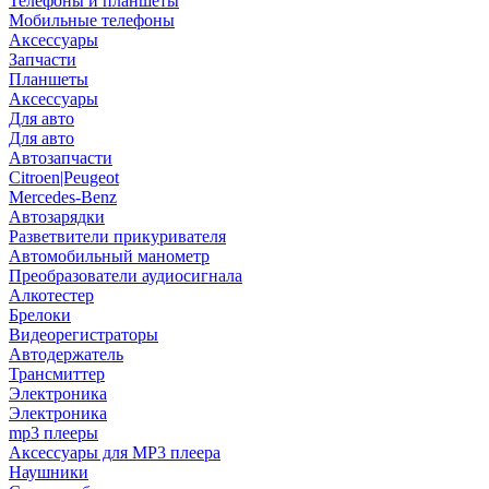
Телефоны и планшеты
Мобильные телефоны
Аксессуары
Запчасти
Планшеты
Аксессуары
Для авто
Для авто
Автозапчасти
Citroen|Peugeot
Mercedes-Benz
Автозарядки
Разветвители прикуривателя
Автомобильный манометр
Преобразователи аудиосигнала
Алкотестер
Брелоки
Видеорегистраторы
Автодержатель
Трансмиттер
Электроника
Электроника
mp3 плееры
Аксессуары для MP3 плеера
Наушники