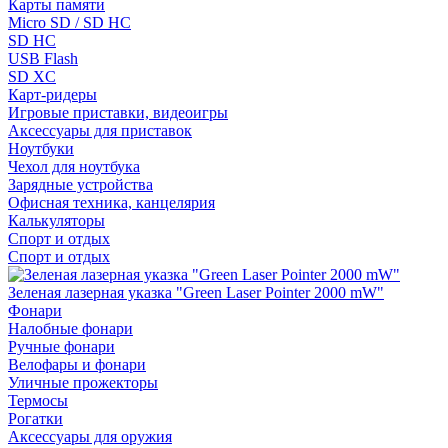
Карты памяти
Micro SD / SD HC
SD HC
USB Flash
SD XC
Карт-ридеры
Игровые приставки, видеоигры
Аксессуары для приставок
Ноутбуки
Чехол для ноутбука
Зарядные устройства
Офисная техника, канцелярия
Калькуляторы
Спорт и отдых
Спорт и отдых
Зеленая лазерная указка "Green Laser Pointer 2000 mW"
Фонари
Налобные фонари
Ручные фонари
Велофары и фонари
Уличные прожекторы
Термосы
Рогатки
Аксессуары для оружия