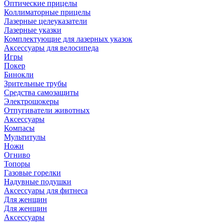
Оптические прицелы
Коллиматорные прицелы
Лазерные целеуказатели
Лазерные указки
Комплектующие для лазерных указок
Аксессуары для велосипеда
Игры
Покер
Бинокли
Зрительные трубы
Средства самозащиты
Электрошокеры
Отпугиватели животных
Аксессуары
Компасы
Мультитулы
Ножи
Огниво
Топоры
Газовые горелки
Надувные подушки
Аксессуары для фитнеса
Для женщин
Для женщин
Аксессуары