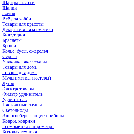
Шарфы, платки
Шапки
Зонты
Всё для хобби
Товары для красоты
Декоративная косметика
Бижутерия
Браслеты
Броши
Колье, бусы, ожерелья
Серьги
Упаковка, аксессуары
Товары для дома
Товары для дома
Мультиметры (тестеры)
Лупы
Электротовары
Фильтр-удлинитель
Удлинитель
Настольные лампы
Светодиоды
Энергосберегающие приборы
Ковры, коврики
Термометры / пирометры
Бытовая техника