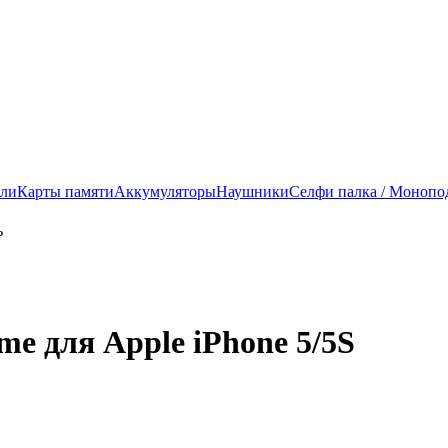
ели
Карты памяти
Аккумуляторы
Наушники
Селфи палка / Монопо
e для Apple iPhone 5/5S